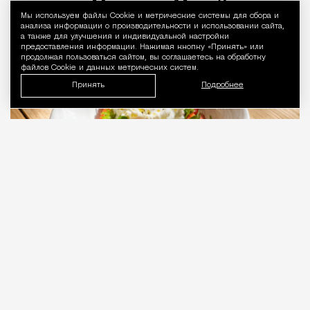
Мы используем файлы Сookie и метрические системы для сбора и
Уведомление 
анализа информации о производительности и использовании сайта,
Рестораны и бары
Светлана Кесоян
а также для улучшения и индивидуальной настройки
предоставления информации. Нажимая кнопку «Принять» или
продолжая пользоваться сайтом, вы соглашаетесь на обработку
файлов Cookie и данных метрических систем.
Принять
Подробнее
07.08.2026
3 мин. чтения
Настоящая итальянская ферма и кафе при
ней Fattoria Marian находятся довольно
далеко от Москвы — в Клинском районе, в деревне
Семенково, но фермеры только что открыли кафе