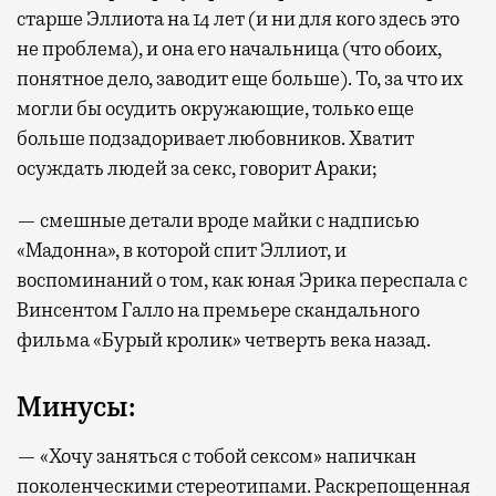
старше Эллиота на 14 лет (и ни для кого здесь это
не проблема), и она его начальница (что обоих,
понятное дело, заводит еще больше). То, за что их
могли бы осудить окружающие, только еще
больше подзадоривает любовников. Хватит
осуждать людей за секс, говорит Араки;
— смешные детали вроде майки с надписью
«Мадонна», в которой спит Эллиот, и
воспоминаний о том, как юная Эрика переспала с
Винсентом Галло на премьере скандального
фильма «Бурый кролик» четверть века назад.
Минусы:
— «Хочу заняться с тобой сексом» напичкан
поколенческими стереотипами. Раскрепощенная