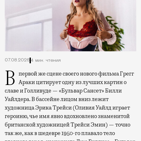
07.08.2026
4 мин. чтения
В первой же сцене своего нового фильма Грегг
Араки цитирует одну из лучших картин о
славе и Голливуде — «Бульвар Сансет» Билли
Уайлдера. В бассейне лицом вниз лежит
художница Эрика Трейси (Оливия Уайлд играет
героиню, чье имя явно вдохновлено знаменитой
британской художницей Трейси Эмин) — точно
так же, как в шедевре 1950-го плавало тело