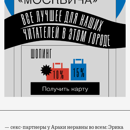
— секс-партнеры у Араки неравны во всем: Эрика