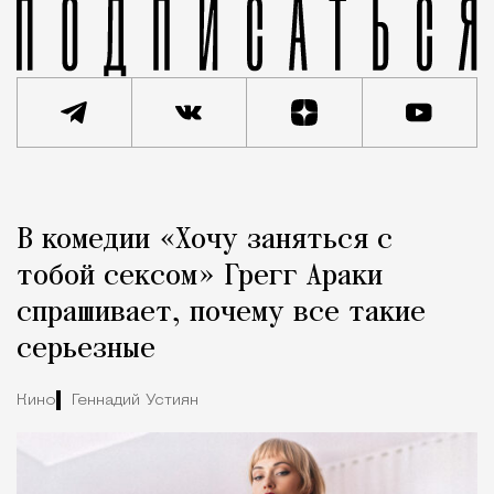
Реклама
Редакция Москвич Mag
В комедии «Хочу заняться с
Город
тобой сексом» Грегг Араки
спрашивает, почему все такие
серьезные
Кино
Геннадий Устиян