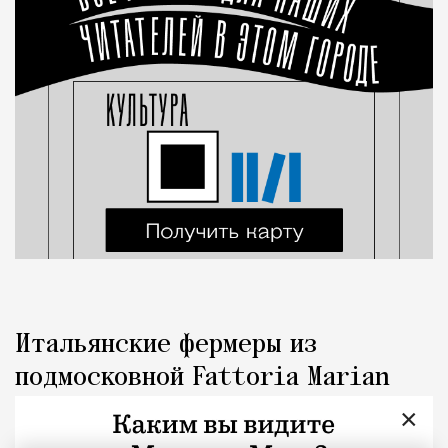
Итальянские фермеры из
подмосковной Fattoria Marian
открыли кафе у «Аминьевской», и
×
это аморе