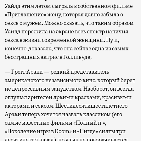
Уайлд этим летом сыграла в собственном фильме
«Приглашение» жену, которая давно забыла о
сексе с мужем. Можно сказать, что таким образом
Уайлд пережила на экране весь спектр наличия
секса в жизни современной женщины. Ну и,
конечно, доказала, что она сейчас одна из самых
бесстрашных актрис в Голливуде;
— Грегг Араки — редкий представитель
американского независимого кино, который берет
не депрессивным занудством. Наоборот, он всегда
оглушал зрителей яркими красками, красивыми
актерами и сексом. Шестидесятишестилетнего
Араки теперь хочется назвать классиком (его
самые известные фильмы «Полный п.»,
«Поколение игры в Doom» и «Нигде» сняты три
десятилетия назад), но язык не поворачивается,