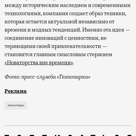
между историческим наследием и современными
технологиями, компания создает образ техники,
которая остается актуальной независимо от
времени и модных тенденций. Именно эта идея —
соединение инноваций с ценностями, не
теряющими своей привлекательности —
становится главным смысловым стержнем
«Новаторства вне времени»
.
Фото: пресс-служба «Технопарка»
Рекламные кампании техники редко выходят за рамк
Реклама
технопарк