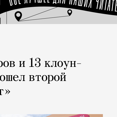
ров и 13 клоун-
рошел второй
т»