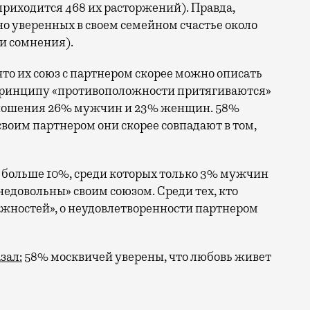
приходится 468 их расторжений). Правда,
но уверенных в своем семейном счастье около
ки сомнения).
то их союз с партнером скорее можно описать
о принципу «противоположности притягиваются»
отношения 26% мужчин и 23% женщин. 58%
своим партнером они скорее совпадают в том,
уть больше 10%, среди которых только 3% мужчин
недовольны» своим союзом. Среди тех, кто
ожностей», о неудовлетворенности партнером
зал:
58% москвичей уверены, что любовь живет