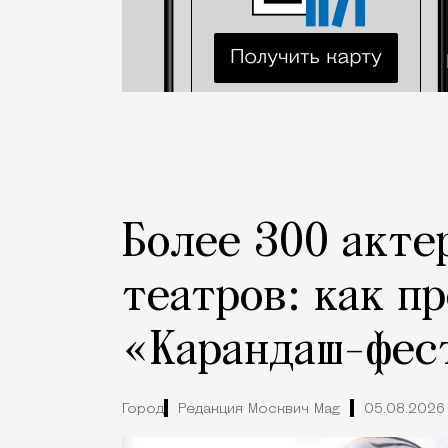
Более 300 акте
театров: как п
«Карандаш-фес
Город
Редакция Москвич Mag
05.08.2026