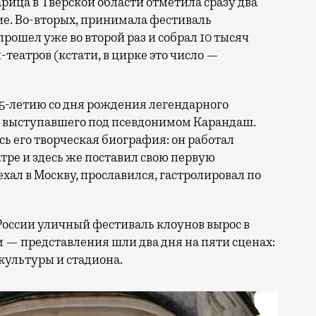
тие. Во-вторых, принимала фестиваль
прошел уже во второй раз и собрал 10 тысяч
н-театров (кстати, в цирке это число —
25-летию со дня рождения легендарного
, выступавшего под псевдонимом Карандаш.
сь его творческая биография: он работал
ре и здесь же поставил свою первую
ал в Москву, прославился, гастролировал по
России уличный фестиваль клоунов вырос в
 — представления шли два дня на пяти сценах:
культуры и стадиона.