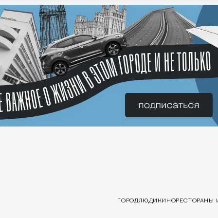
ГОРОД
ЛЮДИ
КИНО
РЕСТОРАНЫ 