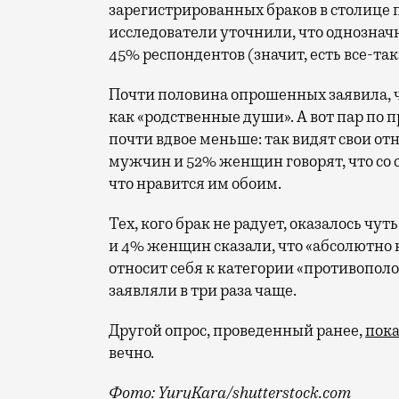
зарегистрированных браков в столице 
исследователи уточнили, что однознач
45% респондентов (значит, есть все-та
Почти половина опрошенных заявила, ч
как «родственные души». А вот пар п
почти вдвое меньше: так видят свои 
мужчин и 52% женщин говорят, что со 
что нравится им обоим.
Тех, кого брак не радует, оказалось ч
и 4% женщин сказали, что «абсолютно 
относит себя к категории «противопол
заявляли в три раза чаще.
Другой опрос, проведенный ранее,
пока
вечно.
Фото: YuryKara/shutterstock.com