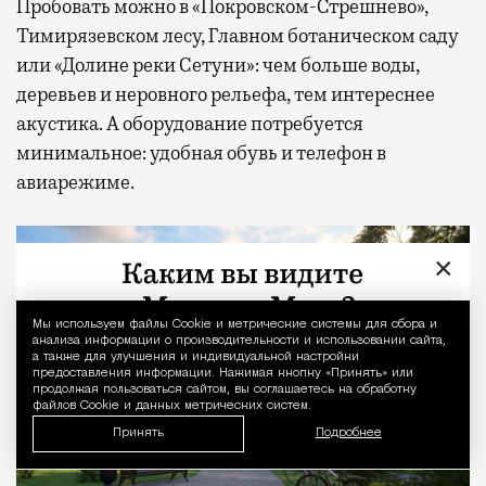
Пробовать можно в «Покровском-Стрешнево»,
Тимирязевском лесу, Главном ботаническом саду
или «Долине реки Сетуни»: чем больше воды,
деревьев и неровного рельефа, тем интереснее
акустика. А оборудование потребуется
минимальное: удобная обувь и телефон в
авиарежиме.
×
Мы используем файлы Сookie и метрические системы для сбора и
Уведомление 
анализа информации о производительности и использовании сайта,
а также для улучшения и индивидуальной настройки
предоставления информации. Нажимая кнопку «Принять» или
продолжая пользоваться сайтом, вы соглашаетесь на обработку
файлов Cookie и данных метрических систем.
Принять
Подробнее