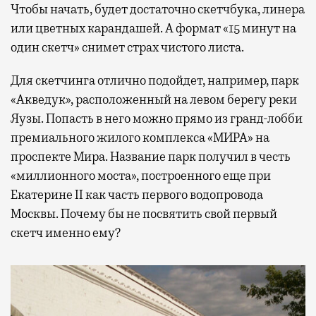
Чтобы начать, будет достаточно скетчбука, линера
или цветных карандашей. А формат «15 минут на
один скетч» снимет страх чистого листа.
Для скетчинга отлично подойдет, например, парк
«Акведук», расположенный на левом берегу реки
Яузы. Попасть в него можно прямо из гранд-лобби
премиального жилого комплекса «МИРА» на
проспекте Мира. Название парк получил в честь
«миллионного моста», построенного еще при
Екатерине II как часть первого водопровода
Москвы. Почему бы не посвятить свой первый
скетч именно ему?