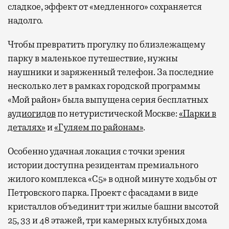
сладкое, эффект от «медленного» сохраняется
надолго.
Чтобы превратить прогулку по близлежащему
парку в маленькое путешествие, нужны
наушники и заряженный телефон. За последние
несколько лет в рамках городской программы
«Мой район» была выпущена серия бесплатных
аудиогидов
по нетуристической Москве:
«Парки в
деталях»
и
«Гуляем по районам»
.
Особенно удачная локация с точки зрения
истории доступна резидентам премиального
жилого комплекса «С5»
в одной минуте ходьбы от
Петровского парка. Проект с фасадами в виде
кристаллов объединит три жилые башни высотой
25, 33 и 48 этажей, три камерных клубных дома