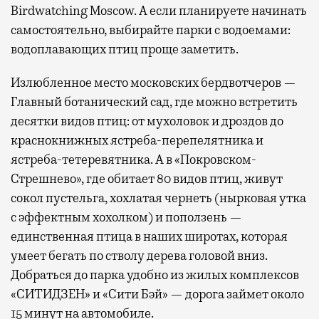
Birdwatching Moscow. А если планируете начинать
самостоятельно, выбирайте парки с водоемами:
водоплавающих птиц проще заметить.
Излюбленное место московских бердвотчеров —
Главный ботанический сад, где можно встретить
десятки видов птиц: от мухоловок и дроздов до
краснокнижных ястреба-перепелятника и
ястреба-тетеревятника. А в «Покровском-
Стрешнево», где обитает 80 видов птиц, живут
сокол пустельга, хохлатая чернеть (нырковая утка
с эффектным хохолком) и поползень —
единственная птица в наших широтах, которая
умеет бегать по стволу дерева головой вниз.
Добраться до парка удобно из жилых комплексов
«СИТИДЗЕН» и «Сити Бэй» — дорога займет около
15 минут на автомобиле.