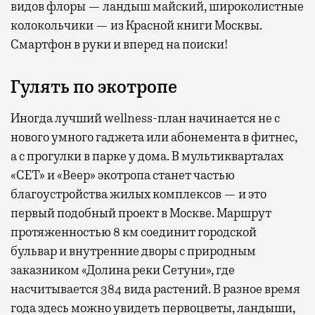
видов флоры — ландыш майский, широколистные
колокольчики — из Красной книги Москвы.
Смартфон в руки и вперед на поиски!
Гулять по экотропе
Иногда лучший wellness-план начинается не с
нового умного гаджета или абонемента в фитнес,
а с прогулки в парке у дома. В мультикварталах
«СЕТ» и «Веер» экотропа станет частью
благоустройства жилых комплексов — и это
первый подобный проект в Москве. Маршрут
протяженностью 8 км соединит городской
бульвар и внутренние дворы с природным
заказником «Долина реки Сетуни», где
насчитывается 384 вида растений. В разное время
года здесь можно увидеть первоцветы, ландыши,