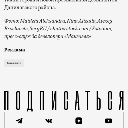
Даниловского района.
Фото:
Maidzhi Aleksandra,
Nina Alizada,
Alexey
Broslavets
,
SergRU
/ shutterstock.com / Fotodom,
пресс-служба девелопера «Мангазея»
Что такое аура? Это неуловимое ощущение, которое
Реклама
Мангазея