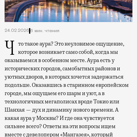
24.02.2026
6 мин. чтения
Что такое аура? Это неуловимое ощущение,
которое возникает само собой, когда мы
оказываемся в особенном месте. Аура есть у
исторических городов, самобытных районов и
уютных дворов, в которых хочется задержаться
подольше. Оказавшись в старинном европейском
городе, мы ощущаем его шарм и уют, а в
технологичных мегаполисах вроде Токио или
Шанхая — дух и динамику нового времени. А
какая аура у Москвы? И где она чувствуется
сильнее всего? Ответы на эти вопросы ищем
вместе с девелопером «Мангазея», который