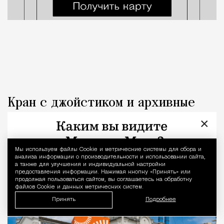
Кран с джойстиком и архивные
фото: в Москве открылись
×
инсталляции к 70-летию Дня
строителя
Мы используем файлы Сookie и метрические системы для сбора и
Уведомление 
анализа информации о производительности и использовании сайта,
а также для улучшения и индивидуальной настройки
предоставления информации. Нажимая кнопку «Принять» или
Город
Редакция Москвич Mag
продолжая пользоваться сайтом, вы соглашаетесь на обработку
файлов Cookie и данных метрических систем.
Принять
Подробнее