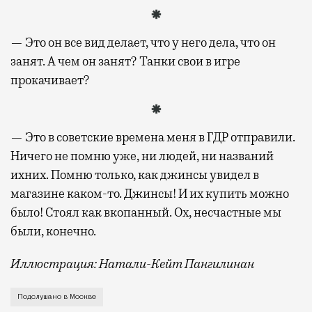
— Это он все вид делает, что у него дела, что он
занят. А чем он занят? Танки свои в игре
прокачивает?
— Это в советские времена меня в ГДР отправили.
Ничего не помню уже, ни людей, ни названий
ихних. Помню только, как джинсы увидел в
магазине каком-то. Джинсы! И их купить можно
было! Стоял как вкопанный. Ох, несчастные мы
были, конечно.
Иллюстрация: Натали-Кейт Пангилинан
— У меня была кожаная куртка отца, он столько, нав
Подслушано в Москве