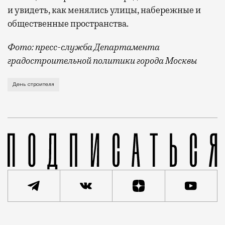
и увидеть, как менялись улицы, набережные и
общественные пространства.
Фото: пресс-служба Департамента
градостроительной политики города Москвы
В этом году профессиональный праздник День строи
День строителя