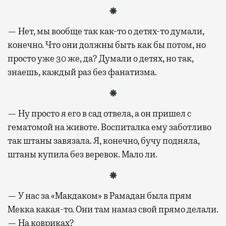
— Нет, мы вообще так как-то о детях-то думали,
конечно. Что они должны быть как бы потом, но
просто уже 30 же, да? Думали о детях, но так,
знаешь, каждый раз без фанатизма.
— Ну просто я его в сад отвела, а он пришел с
гематомой на животе. Воспиталка ему заботливо
так штаны завязала. Я, конечно, бучу подняла,
штаны купила без веревок. Мало ли.
— У нас за «Макдаком» в Рамадан была прям
Мекка какая-то. Они там намаз свой прямо делали.
— На ковриках?