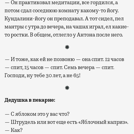
— Он практиковал медитации, все гордился, а
потом сдал соседнюю комнату какому-то йогу.
Кундалини-йогу он преподавал. А тот сидел, пел
мантры с утра до вечера, на чашах играл, ел какие-
то ростки. В общем, отлегло у Антона после него.
— И тоже, как ей не позвоню — она спит. 12 часов
— спит, 15 часов — спит. Семь вечера — спит.
Господи, ну тебе 30 лет, а не 65!
Дедушка в пекарне
:
— С яблоком это у вас что?
— Штрудель или вот еще есть «Яблочный каприз».
— Как?