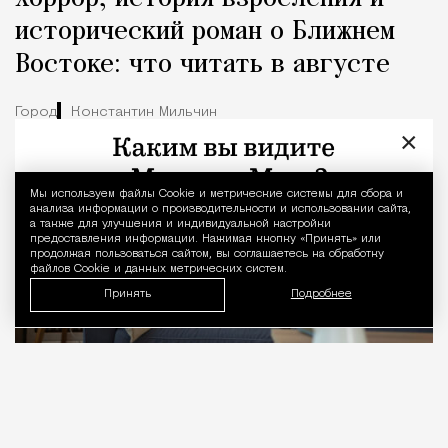
исторический роман о Ближнем
Востоке: что читать в августе
Город
Константин Мильчин
×
Мы используем файлы Сookie и метрические системы для сбора и
Уведомление 
анализа информации о производительности и использовании сайта,
а также для улучшения и индивидуальной настройки
предоставления информации. Нажимая кнопку «Принять» или
продолжая пользоваться сайтом, вы соглашаетесь на обработку
файлов Cookie и данных метрических систем.
Принять
Подробнее
06.08.2026
5 мин. чтения