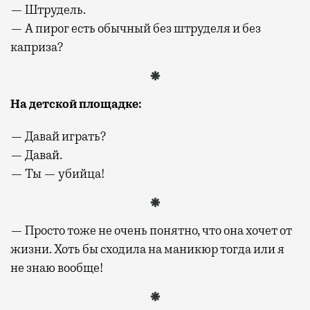
— Штрудель.
— А пирог есть обычный без штруделя и без
каприза?
Н
а детской площадке
:
— Давай играть?
— Давай.
— Ты — убийца!
— Просто тоже не очень понятно, что она хочет от
жизни. Хоть бы сходила на маникюр тогда или я
не знаю вообще!