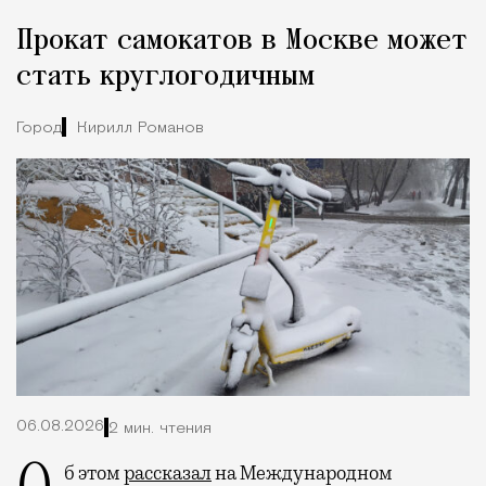
Реклама
Редакция Москвич Mag
Прокат самокатов в Москве может
Город
стать круглогодичным
Город
Кирилл Романов
06.08.2026
2 мин. чтения
Об этом
рассказал
на Международном