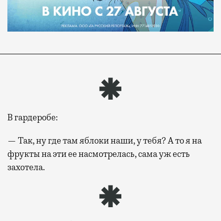
В гардеробе:
— Так, ну где там яблоки наши, у тебя? А то я на
фрукты на эти ее насмотрелась, сама уж есть
захотела.