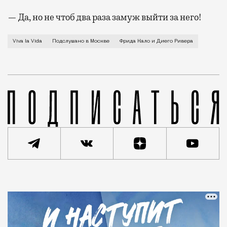
— Да, но не чтоб два раза замуж выйти за него!
В Манеже до 22 февраля идет выставка «Viva la Vida
Viva la Vida
Подслушано в Москве
Фрида Кало и Диего Ривера
Статья
Анна Векшина
Город