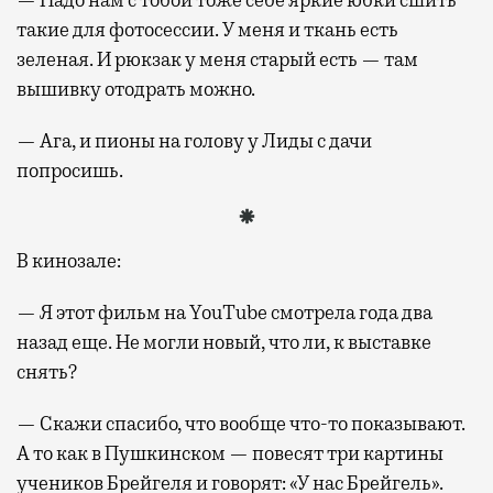
такие для фотосессии. У меня и ткань есть
зеленая. И рюкзак у меня старый есть — там
вышивку отодрать можно.
— Ага, и пионы на голову у Лиды с дачи
попросишь.
В кинозале:
— Я этот фильм на YouTube смотрела года два
назад еще. Не могли новый, что ли, к выставке
снять?
— Скажи спасибо, что вообще что-то показывают.
А то как в Пушкинском — повесят три картины
учеников Брейгеля и говорят: «У нас Брейгель».