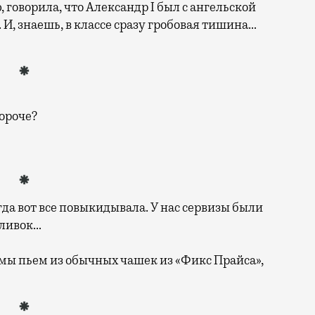
говорила, что Александр I был с ангельской
 И, знаешь, в классе сразу гробовая тишина…
ороче?
да вот все повыкидывала. У нас сервизы были
сливок…
 мы пьем из обычных чашек из «Фикс Прайса»,