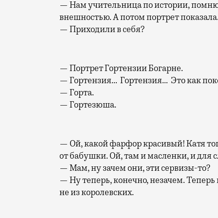
— Нам учительница по истории, помню, 
внешностью. А потом портрет показала.
— Приходили в себя?
— Портрет Гортензии Богарне.
— Гортензия… Гортензия… Это как пок
— Горта.
— Гортезюша.
— Ой, какой фарфор красивый! Катя тог
от бабушки. Ой, там и масленки, и для 
— Мам, ну зачем они, эти сервизы-то?
— Ну теперь, конечно, незачем. Теперь
не из королевских.