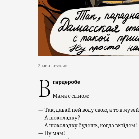
3 мин. чтения
В гардеробе
Мама с сыном:
— Так, давай пей воду свою, а то в музей
— А шоколадку?
— А шоколадку будешь, когда выйдем!
— Ну мам!