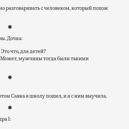
но разговаривать с человеком, который похож
ы. Дочка:
то что, для детей?
… Может, мужчины тогда были такими
потом Савка в школу пошел, и я с ним выучила.
ра I: