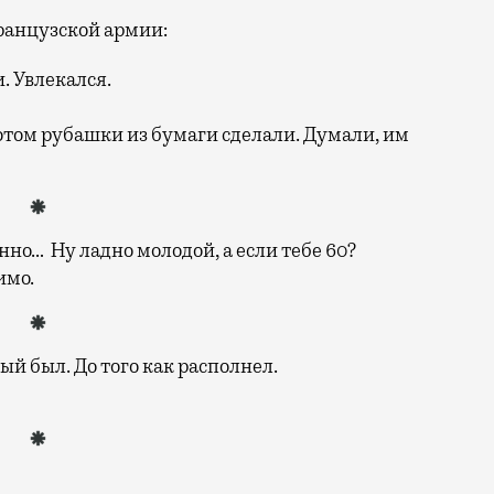
ранцузской армии:
. Увлекался.
том рубашки из бумаги сделали. Думали, им
нно… Ну ладно молодой, а если тебе 60?
имо.
й был. До того как располнел.