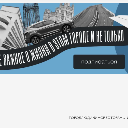
ГОРОД
ЛЮДИ
КИНО
РЕСТОРАНЫ 