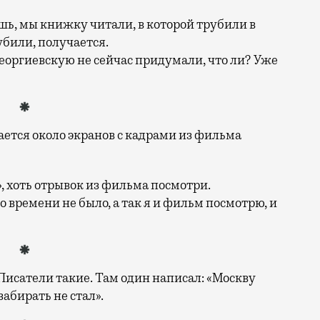
шь, мы книжку читали, в которой трубили в
убили, получается.
 георгиевскую не сейчас придумали, что ли? Уже
ется около экранов с кадрами из фильма
», хоть отрывок из фильма посмотри.
то времени не было, а так я и фильм посмотрю, и
Писатели такие. Там один написал: «Москву
забирать не стал».