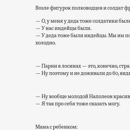
Возле фигурок полководцев и солдат ф
— О, у меня у деда тоже солдатики были
— У нас индейцы были.
— У деда тоже были индейцы. Мы им по
холодно.
— Парни в лосинах — это, конечно, стра
— Ну поэтому и не доживали до 60, вид
— Ну вообще молодой Наполеон красивы
— Я так про себя тоже сказать могу.
Мама с ребенком: