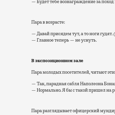
— Будет тебе вознаграждение за поход 
Пара в возрасте:
— Давай присядем тут, а то ноги гудят.
— Главное теперь — не уснуть.
В экспозиционном зале
Пара молодых посетителей, читают эти
— Так, парадная сабля Наполеона Бонап
— Нормально. Я бы с такой пришел на р
Пара разглядывает офицерский мунди