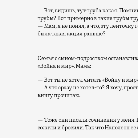
— Вот, видишь, тут труба какая. Помни
трубы? Вот примерно в такие трубы тр
— Мам, я не понял, а что, эту ленточку
была такая акция раньше?
Семья с сыном-подростком останавлива
«Война и мир». Мама:
— Вот ты не хотел читать «Войну и мир
— А что сразу не хотел-то? Я хочу, прос
книгу прочитаю.
— Тоже они писали сочинения у меня. 
сожгли и бросили. Так что Наполеон ее 