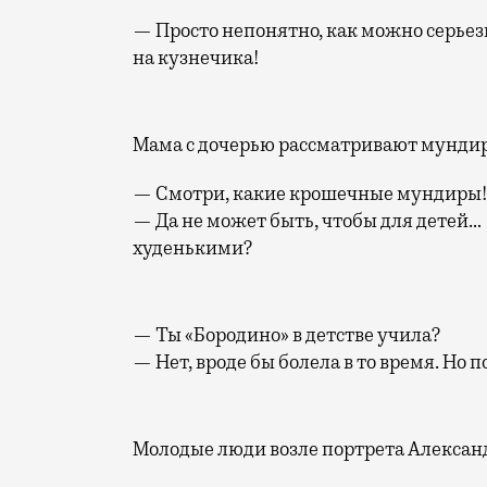
— Просто непонятно, как можно серьез
на кузнечика!
Мама с дочерью рассматривают мундир
— Смотри, какие крошечные мундиры! Э
— Да не может быть, чтобы для детей
худенькими?
— Ты «Бородино» в детстве учила?
— Нет, вроде бы болела в то время. Но 
Молодые люди возле портрета Александ