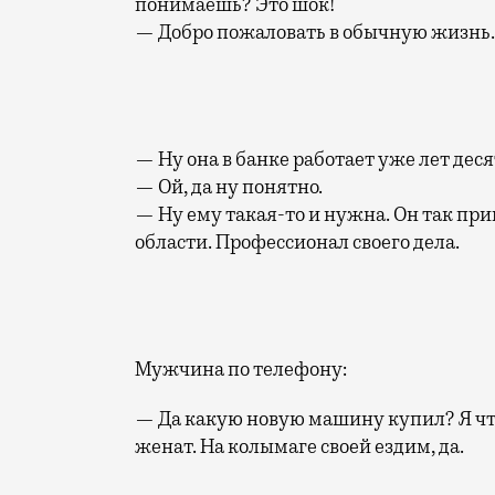
понимаешь? Это шок!
— Добро пожаловать в обычную жизнь.
— Ну она в банке работает уже лет деся
— Ой, да ну понятно.
— Ну ему такая-то и нужна. Он так прив
области. Профессионал своего дела.
Мужчина по телефону:
— Да какую новую машину купил? Я чт
женат. На колымаге своей ездим, да.