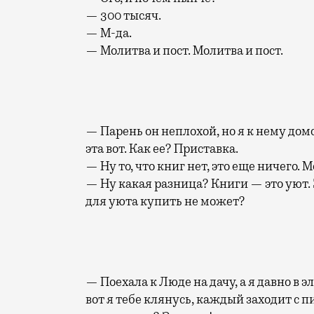
— 300 тысяч.
— М-да.
— Молитва и пост. Молитва и пост.
— Парень он неплохой, но я к нему домо
эта вот. Как ее? Приставка.
— Ну то, что книг нет, это еще ничего. 
— Ну какая разница? Книги — это уют
для уюта купить не может?
— Поехала к Люде на дачу, а я давно в 
вот я тебе клянусь, каждый заходит с пи