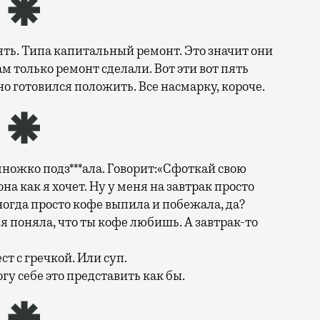
нять. Типа капитальный ремонт. Это значит они
ам только ремонт сделали. Вот эти вот пять
о готовился положить. Все насмарку, короче.
ножко подз***ала. Говорит:«Сфоткай свою
а как я хочет. Ну у меня на завтрак просто
иногда просто кофе выпила и побежала, да?
 я поняла, что ты кофе любишь. А завтрак-то
ст с гречкой. Или суп.
гу себе это представить как бы.