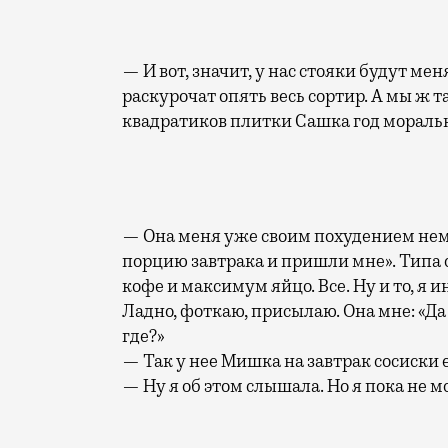
— И вот, значит, у нас стояки будут ме
раскурочат опять весь сортир. А мы ж т
квадратиков плитки Сашка год моральн
— Она меня уже своим похудением нем
порцию завтрака и пришли мне». Типа он
кофе и максимум яйцо. Все. Ну и то, я 
Ладно, фоткаю, присылаю. Она мне: «Да
где?»
— Так у нее Мишка на завтрак сосиски е
— Ну я об этом слышала. Но я пока не мо