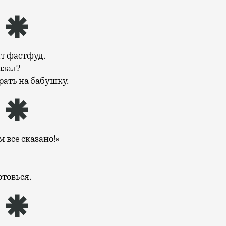
т фастфуд.
азал?
рать на бабушку.
м все сказано!»
отовься.