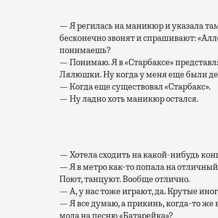
— Я регилась на маникюр и указала там
бесконечно звонят и спрашивают: «Алло
понимаешь?
— Понимаю. Я в «Старбаксе» представля
Лялюшки. Ну когда у меня еще были де
— Когда еще существовал «Старбакс».
— Ну ладно хоть маникюр остался.
— Хотела сходить на какой-нибудь конце
— Я в метро как-то попала на отличный
Поют, танцуют. Вообще отлично.
— А, у нас тоже играют, да. Крутые иног
— Я все думаю, а прикинь, когда-то же
мода на песню «Батарейка»?