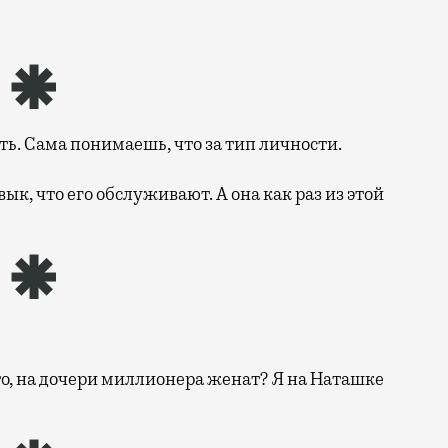
ть. Сама понимаешь, что за тип личности.
ык, что его обслуживают. А она как раз из этой
о, на дочери миллионера женат? Я на Наташке