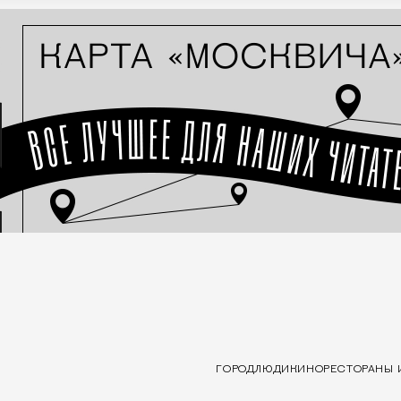
ГОРОД
ЛЮДИ
КИНО
РЕСТОРАНЫ 