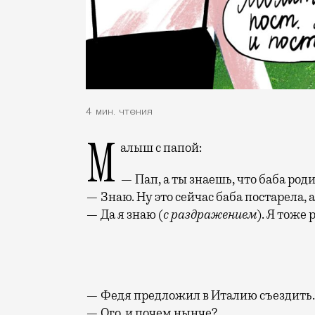
4 мин. чтения
Малыш с папой:
— Пап, а ты знаешь, что баба род
— Знаю. Ну это сейчас баба постарела, 
— Да я знаю (
с раздражением
). Я тоже
— Федя предложил в Италию съездить.
— Ого, и почем нынче?