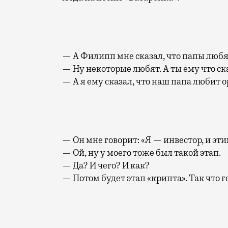
— А Филипп мне сказал, что папы любя
— Ну некоторые любят. А ты ему что ск
— А я ему сказал, что наш папа любит о
— Он мне говорит: «Я — инвестор, и эти
— Ой, ну у моего тоже был такой этап.
— Да? И чего? И как?
— Потом будет этап «крипта». Так что г