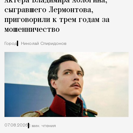
Актера Владимира Аблогина,
Город
сыгравшего Лермонтова,
приговорили к трем годам за
мошенничество
Город
Николай Спиридонов
07.08.2026
1 мин. чтения