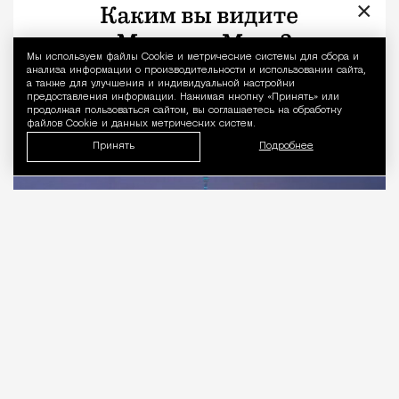
последствия ночной грозы
×
Город
Николай Спиридонов
Мы используем файлы Сookie и метрические системы для сбора и
Уведомление 
анализа информации о производительности и использовании сайта,
а также для улучшения и индивидуальной настройки
предоставления информации. Нажимая кнопку «Принять» или
продолжая пользоваться сайтом, вы соглашаетесь на обработку
файлов Cookie и данных метрических систем.
Принять
Подробнее
07.08.2026
1 мин. чтения
После нескольких дней жары Москву ночью
накрыла сильная гроза с ливнем. Непогода
началась около полуночи: в некоторых районах