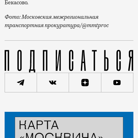
Бекасово.
Фото: Московская межрегиональная
транспортная прокуратура/@mmtproc
Речь идет о ремонтном поезде с укладочным краном.
Статья
Андрей Молчанов
Город