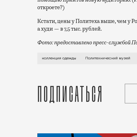
откроете?)
Кстати, цены у Политеха выше, чем у Ро
а худи — в 7,5 тыс. рублей.
Фото: предоставлено пресс-службой П
Похоже, в 2022 году каждая уважающая
коллекция одежды
Политехнический музей
Подписаться
Статья
Редакция Москвич Mag
Город