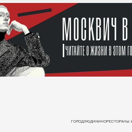
ГОРОД
ЛЮДИ
КИНО
РЕСТОРАНЫ 