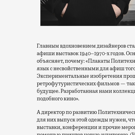
Главным вдохновением дизайнеров ст
афиши выставок 1940–1970-х годов. Ос
объясняет, почему: «Плакаты Политех
язык с несвойственными для афиш то
Экспериментальные изобретения про
ретрофутуристических фильмов — так
будущее. Разработанная нами коллекц
подобного кино».
А директор по развитию Политехническ
для них выпуск этой одежды нужен, ч
выставки, конференции и прочие мероп
помощью принтов новую аудиторию. (И в