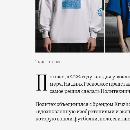
1 мин. чтения
Похоже, в 2022 году каждая уважающая себя организация должна выпускать
мерч.
На днях Роскосмос
предста
самое решил сделать Политехнич
Политех объединился с брендом Kruzhok,
«вдохновленную изобретениями и экс
которую вошли футболки, поло, свитшо