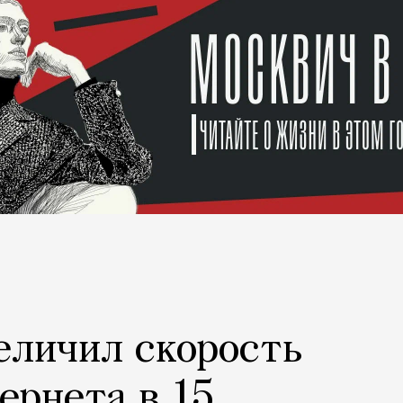
еличил скорость
ернета в 15