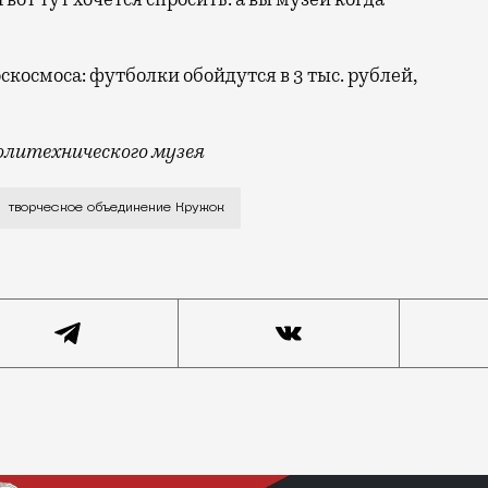
скосмоса: футболки обойдутся в 3 тыс. рублей,
олитехнического музея
 себя организация должна выпускать мерч. На днях Р
творческое объединение Кружок