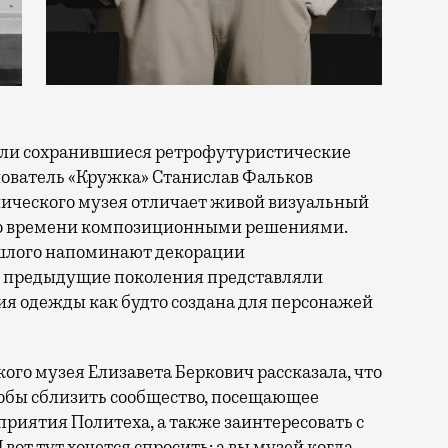
али сохранившиеся ретрофутуристические
нователь «Кружка» Станислав Фальков
нического музея отличает живой визуальный
го времени композиционными решениями.
шлого напоминают декорации
 предыдущие поколения представляли
ия одежды как будто создана для персонажей
ого музея Елизавета Беркович рассказала, что
тобы сблизить сообщество, посещающее
риятия Политеха, а также заинтересовать с
от тут хочется спросить: а вы музей когда