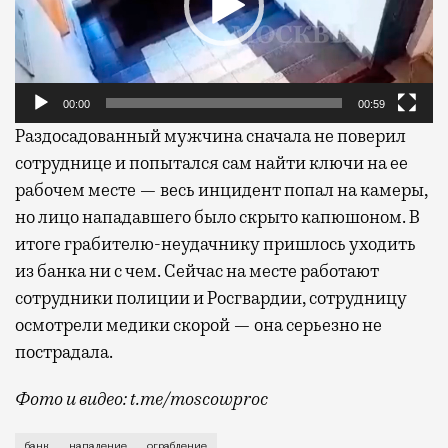
00:00
00:59
Раздосадованный мужчина сначала не поверил
сотруднице и попытался сам найти ключи на ее
рабочем месте — весь инцидент попал на камеры,
но лицо нападавшего было скрыто капюшоном. В
итоге грабителю-неудачнику пришлось уходить
из банка ни с чем. Сейчас на месте работают
сотрудники полиции и Росгвардии, сотрудницу
осмотрели медики скорой — она серьезно не
пострадала.
Фото и видео: t.me/moscowproc
Инцидент произошел сегодня утром на улице Генерал
банк
нападение
ограбление