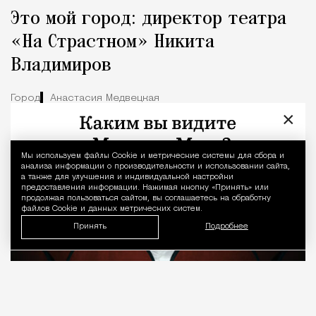
Это мой город: директор театра
«На Страстном» Никита
Владимиров
Город
Анастасия Медвецкая
×
Мы используем файлы Сookie и метрические системы для сбора и
Уведомление 
анализа информации о производительности и использовании сайта,
а также для улучшения и индивидуальной настройки
предоставления информации. Нажимая кнопку «Принять» или
продолжая пользоваться сайтом, вы соглашаетесь на обработку
файлов Cookie и данных метрических систем.
Принять
Подробнее
08.08.2026
7 мин. чтения