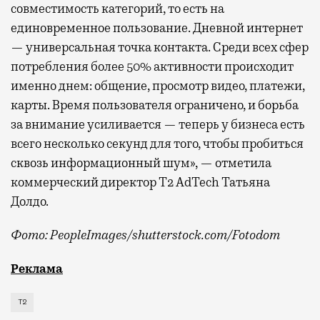
совместимость категорий, то есть на
единовременное пользование. Дневной интернет
— универсальная точка контакта. Среди всех сфер
потребления более 50% активности происходит
именно днем: общение, просмотр видео, платежи,
карты. Время пользователя ограничено, и борьба
за внимание усиливается — теперь у бизнеса есть
всего несколько секунд для того, чтобы пробиться
сквозь информационный шум», — отметила
коммерческий директор Т2 AdTech Татьяна
Долдо.
Фото: PeopleImages/shutterstock.com/Fotodom
Мобильный оператор Т2 изучил модели интернет-потр
Реклама
Т2