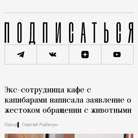
Реклама
Редакция Москвич Mag
Экс-сотрудница кафе с
Город
капибарами написала заявление о
жестоком обращении с животными
Город
Сергей Рыбачук