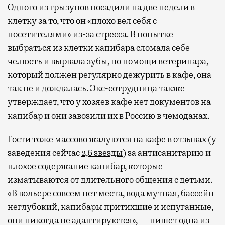
Одного из грызунов посадили на две недели в
клетку за то, что он «плохо вел себя с
посетителями» из-за стресса. В попытке
выбраться из клетки капибара сломала себе
челюсть и вырвала зубы, но помощи ветеринара,
который должен регулярно дежурить в кафе, она
так не и дождалась. Экс-сотрудница также
утверждает, что у хозяев кафе нет документов на
капибар и они завозили их в Россию в чемоданах.
Гости тоже массово жалуются на кафе в отзывах (у
заведения сейчас
2,6 звезды
) за антисанитарию и
плохое содержание капибар, которые
изматываются от длительного общения с детьми.
«В вольере совсем нет места, вода мутная, бассейн
неглубокий, капибары притихшие и испуганные,
они никогда не адаптируются», —
пишет
одна из