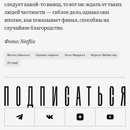
следует какой-то вывод, то вот он: ждать от таких
людей честности — гиблое дело, однако они
вполне, как показывает финал, способны на
случайное благородство.
Фото: Netflix
Когда-то Лонни Хокинс (Уилл Феррелл) был звездой 
Молли Шеннон
Сериал недели
Уилл Феррелл
Форчун Феймстер
Ястреб