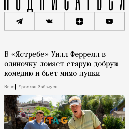
Реклама
Редакция Москвич Mag
В «Ястребе» Уилл Феррелл в
Город
одиночку ломает старую добрую
комедию и бьет мимо лунки
Кино
Ярослав Забалуев