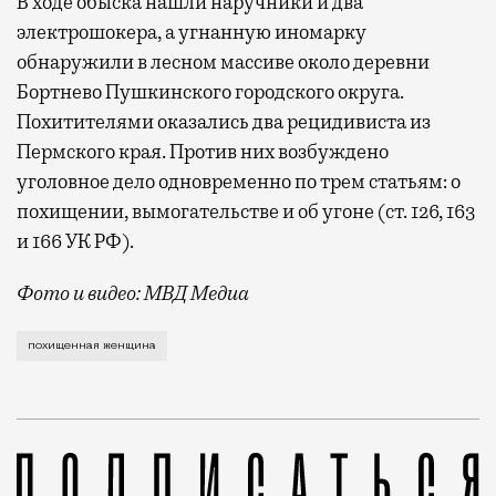
В ходе обыска нашли наручники и два
электрошокера, а угнанную иномарку
обнаружили в лесном массиве около деревни
Бортнево Пушкинского городского округа.
Похитителями оказались два рецидивиста из
Пермского края. Против них возбуждено
уголовное дело одновременно по трем статьям: о
похищении, вымогательстве и об угоне (ст. 126, 163
и 166 УК РФ).
Фото и видео: МВД Медиа
История, напоминающая криминальный фильм, начала
похищенная женщина