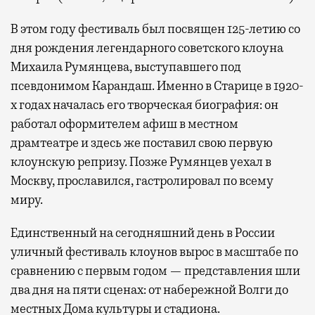
В этом году фестиваль был посвящен 125-летию со
дня рождения легендарного советского клоуна
Михаила Румянцева, выступавшего под
псевдонимом Карандаш. Именно в Старице в 1920-
х годах началась его творческая биография: он
работал оформителем афиш в местном
драмтеатре и здесь же поставил свою первую
клоунскую репризу. Позже Румянцев уехал в
Москву, прославился, гастролировал по всему
миру.
Единственный на сегодняшний день в России
уличный фестиваль клоунов вырос в масштабе по
сравнению с первым годом — представления шли
два дня на пяти сценах: от набережной Волги до
местных Дома культуры и стадиона.