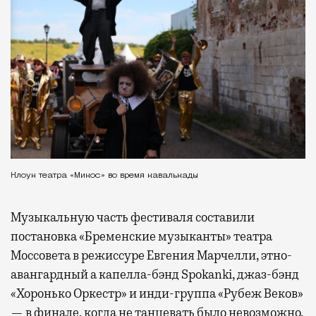
Клоун театра «Микос» во время кавалькады
Музыкальную часть фестиваля составили
постановка «Бременские музыканты» театра
Моссовета в режиссуре Евгения Марчелли, этно-
авангардный а капелла-бэнд Spokanki, джаз-бэнд
«Хоронько Оркестр» и инди-группа «Рубеж Веков»
— в финале, когда не танцевать было невозможно.