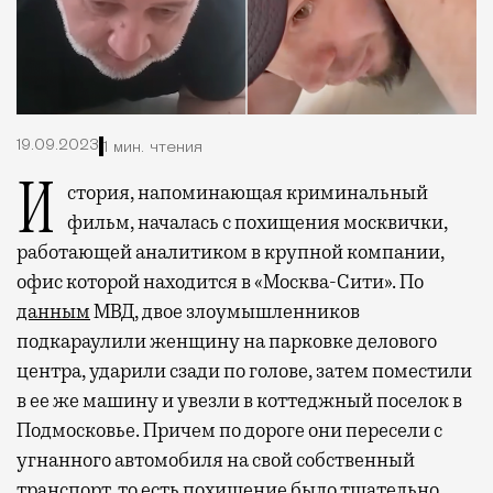
19.09.2023
1 мин. чтения
История, напоминающая криминальный
фильм, началась с похищения москвички,
работающей аналитиком в крупной компании,
офис которой находится в «Москва-Сити». По
данным
МВД, двое злоумышленников
подкараулили женщину на парковке делового
центра, ударили сзади по голове, затем поместили
в ее же машину и увезли в коттеджный поселок в
Подмосковье. Причем по дороге они пересели с
угнанного автомобиля на свой собственный
транспорт, то есть похищение было тщательно