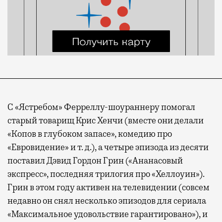
С «Ястребом» Ферреллу-шоураннеру помогал
старый товарищ Крис Хенчи (вместе они делали
«Копов в глубоком запасе», комедию про
«Евровидение» и т. д.), а четыре эпизода из десяти
поставил Дэвид Гордон Грин («Ананасовый
экспресс», последняя трилогия про «Хеллоуин»).
Грин в этом году активен на телевидении (совсем
недавно он снял несколько эпизодов для сериала
«Максимальное удовольствие гарантировано»), и