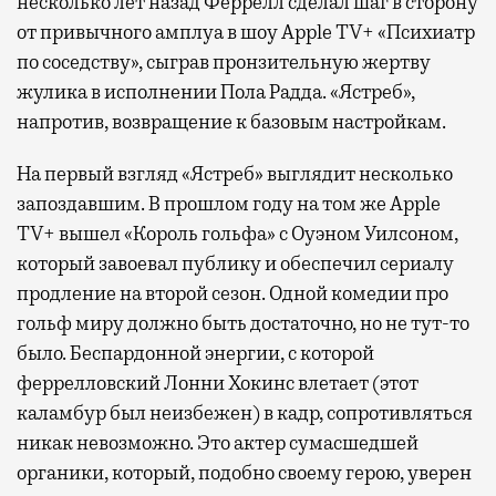
несколько лет назад Феррелл сделал шаг в сторону
от привычного амплуа в шоу Apple TV+ «Психиатр
по соседству», сыграв пронзительную жертву
жулика в исполнении Пола Радда. «Ястреб»,
напротив, возвращение к базовым настройкам.
На первый взгляд «Ястреб» выглядит несколько
запоздавшим. В прошлом году на том же Apple
TV+ вышел «Король гольфа» с Оуэном Уилсоном,
который завоевал публику и обеспечил сериалу
продление на второй сезон. Одной комедии про
гольф миру должно быть достаточно, но не тут-то
было. Беспардонной энергии, с которой
феррелловский Лонни Хокинс влетает (этот
каламбур был неизбежен) в кадр, сопротивляться
никак невозможно. Это актер сумасшедшей
органики, который, подобно своему герою, уверен