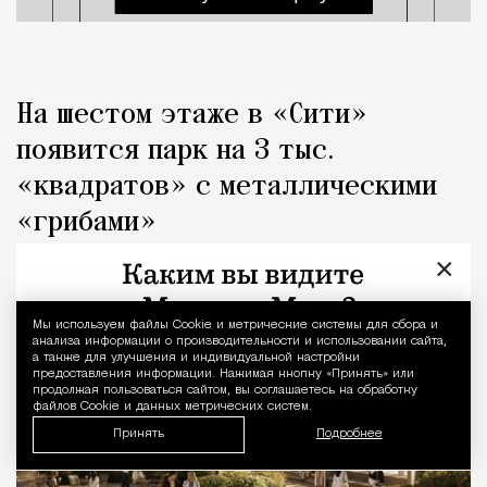
На шестом этаже в «Сити»
появится парк на 3 тыс.
«квадратов» с металлическими
«грибами»
×
Город
Николай Спиридонов
Мы используем файлы Сookie и метрические системы для сбора и
Уведомление 
анализа информации о производительности и использовании сайта,
а также для улучшения и индивидуальной настройки
предоставления информации. Нажимая кнопку «Принять» или
продолжая пользоваться сайтом, вы соглашаетесь на обработку
файлов Cookie и данных метрических систем.
Принять
Подробнее