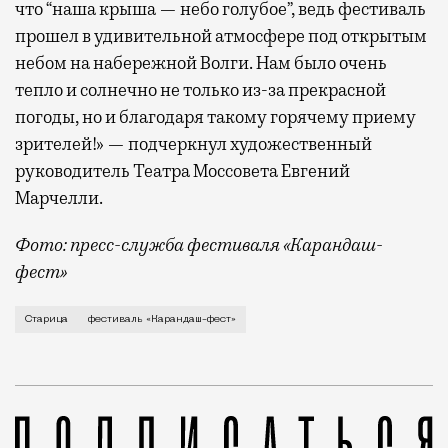
что “наша крыша — небо голубое”, ведь фестиваль
прошел в удивительной атмосфере под открытым
небом на набережной Волги. Нам было очень
тепло и солнечно не только из-за прекрасной
погоды, но и благодаря такому горячему приему
зрителей!» — подчеркнул художественный
руководитель Театра Моссовета Евгений
Марчелли.
Фото: пресс-служба фестиваля «Карандаш-
фест»
В минувший уикенд маленькая Старица в Тверской об
Старица
фестиваль «Карандаш-фест»