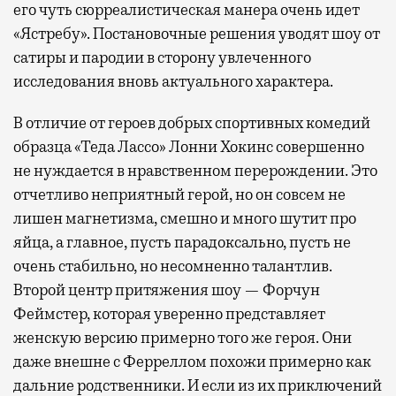
его чуть сюрреалистическая манера очень идет
«Ястребу». Постановочные решения уводят шоу от
сатиры и пародии в сторону увлеченного
исследования вновь актуального характера.
В отличие от героев добрых спортивных комедий
образца «Теда Лассо» Лонни Хокинс совершенно
не нуждается в нравственном перерождении. Это
отчетливо неприятный герой, но он совсем не
лишен магнетизма, смешно и много шутит про
яйца, а главное, пусть парадоксально, пусть не
очень стабильно, но несомненно талантлив.
Второй центр притяжения шоу — Форчун
Феймстер, которая уверенно представляет
женскую версию примерно того же героя. Они
даже внешне с Ферреллом похожи примерно как
дальние родственники. И если из их приключений