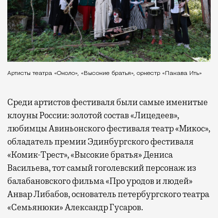
Артисты театра «Около», «Высокие братья», оркестр «Пакава Ить»
Среди артистов фестиваля были самые именитые
клоуны России: золотой состав «Лицедеев»,
любимцы Авиньонского фестиваля театр «Микос»,
обладатель премии Эдинбургского фестиваля
«Комик-Трест», «Высокие братья» Дениса
Васильева, тот самый гоголевский персонаж из
балабановского фильма «Про уродов и людей»
Анвар Либабов, основатель петербургского театра
«Семьянюки» Александр Гусаров.