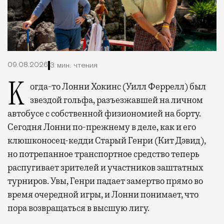
09.08.2026
3 мин. чтения
Когда-то Лонни Хокинс (Уилл Феррелл) был
звездой гольфа, разъезжавшей на личном
автобусе с собственной физиономией на борту.
Сегодня Лонни по-прежнему в деле, как и его
клюшконосец-кедди Старый Генри (Кит Дэвид),
но потрепанное транспортное средство теперь
распугивает зрителей и участников заштатных
турниров. Увы, Генри падает замертво прямо во
время очередной игры, и Лонни понимает, что
пора возвращаться в высшую лигу.