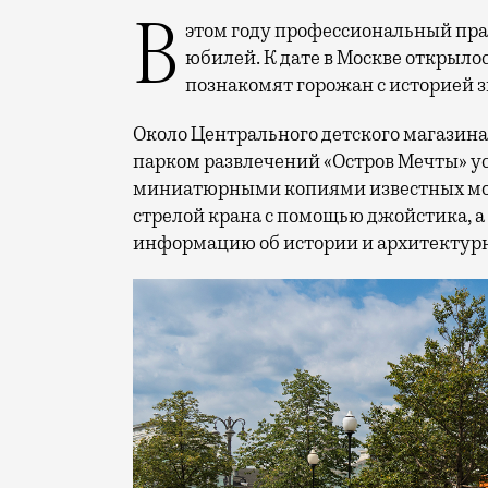
В этом году профессиональный праздник День строителя отмечает 70-летний
юбилей. К дате в Москве открыло
познакомят горожан с историей 
Около Центрального детского магазина 
парком развлечений «Остров Мечты» у
миниатюрными копиями известных мос
стрелой крана с помощью джойстика, а
информацию об истории и архитектурн