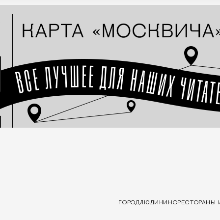
ГОРОД
ЛЮДИ
КИНО
РЕСТОРАНЫ 