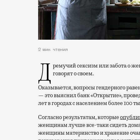
2 мин. чтения
Дремучий сексизм или забота о женщинах — как ни назови, цифры все равно
говорят о своем.
Оказывается, вопросы гендерного раве
— это выяснил банк «Открытие», проведя
лет в городах с населением более 100 ты
Согласно результатам, которые
опубли
женщинам лучше все-таки сидеть дома
женщины материнство и хранение очага.