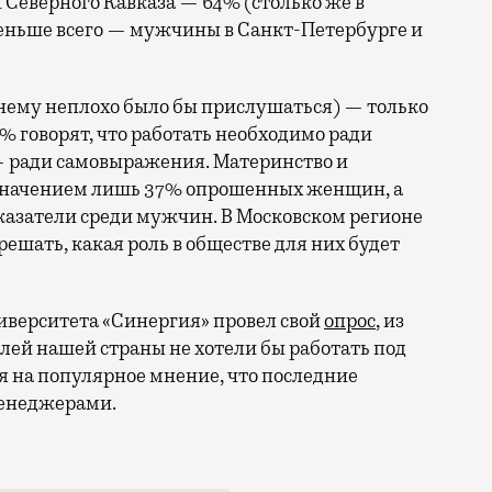
Северного Кавказа — 64% (столько же в
еньше всего — мужчины в Санкт-Петербурге и
 нему неплохо было бы прислушаться) — только
5% говорят, что работать необходимо ради
— ради самовыражения. Материнство и
азначением лишь 37% опрошенных женщин, а
казатели среди мужчин. В Московском регионе
ешать, какая роль в обществе для них будет
иверситета «Синергия» провел свой
опрос
, из
телей нашей страны не хотели бы работать под
 на популярное мнение, что последние
менеджерами.