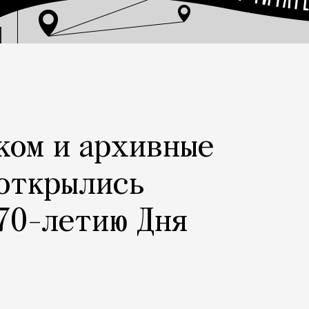
ком и архивные
 открылись
70-летию Дня