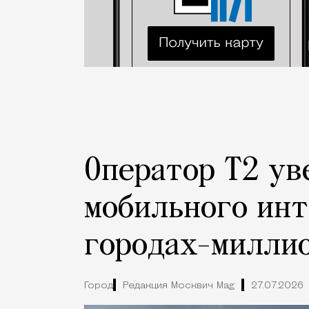
Оператор Т2 ув
мобильного инт
городах-милли
Город
Редакция Москвич Mag
27.07.2026