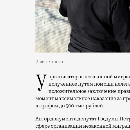
2 мин. чтения
У организаторов незаконной миграции будут конфисковывать имущество,
полученное путем помощи нелега
положительное заключение прав
момент максимальное наказание за пр
штрафом до 500 тыс. рублей.
Автор документа депутат Госдумы Петр
сфере организации незаконной миграции