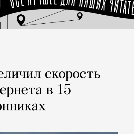
еличил скорость
ернета в 15
онниках