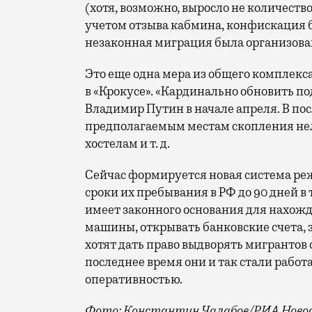
(хотя, возможно, выросло не количество
учетом отзыва кабмина, конфискация б
незаконная миграция была организова
Это еще одна мера из общего комплекс
в «Крокусе».
«
Кардинально обновить по
Владимир Путин в начале апреля. В по
предполагаемым местам скопления не
хостелам и т. д.
Сейчас формируется новая система ре
сроки их пребывания в РФ до 90 дней в
имеет законного основания для нахожд
машины, открывать банковские счета, 
хотят дать право выдворять мигрантов 
последнее время они и так стали работ
оперативностью.
Фото: Константин Чалабов/РИА Ново