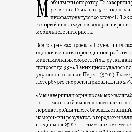
Мобильный оператор Т2 завершил работы по увеличению скорости интернета в
регионах. Речь про 15 городов-ми
инфраструктуры со слоем LTE230
который используется для расширения 
мобильного интернета.
Всего в рамках проекта Т2 увеличил ск
оценки качества проведенной работы о
максимальных скоростей загрузки данн
прирост до 33%. Таких цифр удалось до
улучшению вошли Пермь (30%), Екатери
Петербурге скорости прибавили по 25%
«Мы завершили один из самых масшта
лет — массовый вывод нового частотно
перенастройки тысяч базовых станций.
измеримый результат: в городах-милли
среднем на 25%», — отметил заместите
инфраструктуре Т2 Алексей Дмитриев