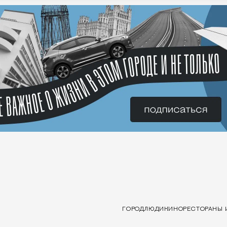
ГОРОД
ЛЮДИ
КИНО
РЕСТОРАНЫ 