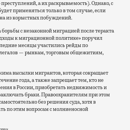
 преступлений, а их раскрываемость). Однако, с
удет применяться только в том случае, если
на из корыстных побуждений.
а борьбы с незаконной миграцией после теракта
дходы к миграционной политике» поручил
следние месяцы участились рейды по
легалов — рынкам, торговым общежитиям,
жима высылки мигрантов, которая сокращает
 течение года, а также запрещает
тем, кто не
ения в России, приобретать недвижимость и
заключать браки.
Правоохранителям при этом
самостоятельно без решения суда, хотя в
ать по этим вопросам с молниеносной
сти