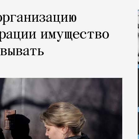
организацию
грации имущество
овывать