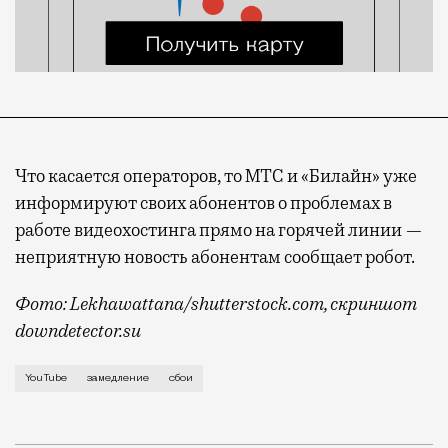
Что касается операторов, то МТС и «Билайн» уже
информируют своих абонентов о проблемах в
работе видеохостинга прямо на горячей линии —
неприятную новость абонентам сообщает робот.
Фото: Lekhawattana/shutterstock.com, скриншот
downdetector.su
Масштабные сбои в работе видеохостинга начались э
YouTube
замедление
сбои