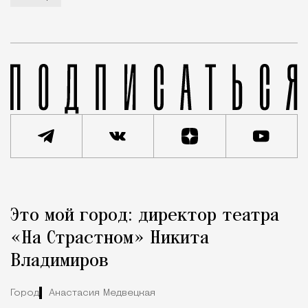
Реклама
Редакция Москвич Mag
Это мой город: директор театра
Город
«На Страстном» Никита
Владимиров
Город
Анастасия Медвецкая