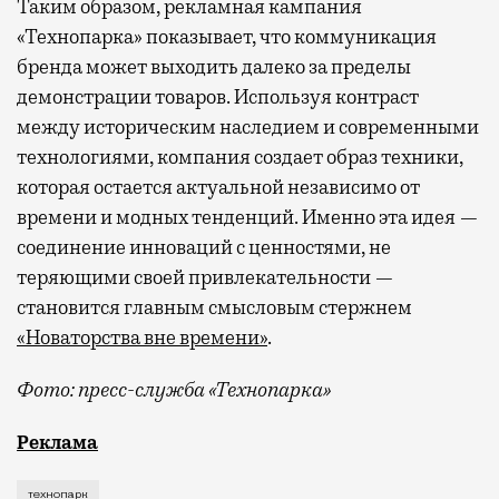
Таким образом, рекламная кампания
«Технопарка» показывает, что коммуникация
бренда может выходить далеко за пределы
демонстрации товаров. Используя контраст
между историческим наследием и современными
технологиями, компания создает образ техники,
которая остается актуальной независимо от
времени и модных тенденций. Именно эта идея —
соединение инноваций с ценностями, не
теряющими своей привлекательности —
становится главным смысловым стержнем
«Новаторства вне времени»
.
Фото: пресс-служба «Технопарка»
Рекламные кампании техники редко выходят за рамк
Реклама
технопарк