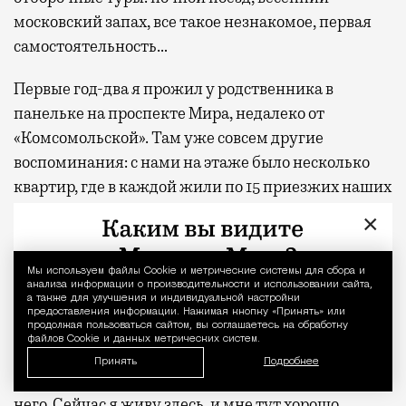
московский запах, все такое незнакомое, первая
самостоятельность…
Первые год-два я прожил у родственника в
панельке на проспекте Мира, недалеко от
«Комсомольской». Там уже совсем другие
воспоминания: с нами на этаже было несколько
квартир, где в каждой жили по 15 приезжих наших
друзей с Ближнего Востока, что, безусловно,
×
придавало колорита. А еще же мечеть рядом — все
возможности погрузиться в разную культуру.
Мы используем файлы Сookie и метрические системы для сбора и
Уведомление 
анализа информации о производительности и использовании сайта,
а также для улучшения и индивидуальной настройки
Мои любимые районы…
предоставления информации. Нажимая кнопку «Принять» или
продолжая пользоваться сайтом, вы соглашаетесь на обработку
файлов Cookie и данных метрических систем.
Вся моя жизнь и воспоминания были связаны с
Принять
Подробнее
Камергерским переулком и со всем, что вокруг
него. Сейчас я живу здесь, и мне тут хорошо.