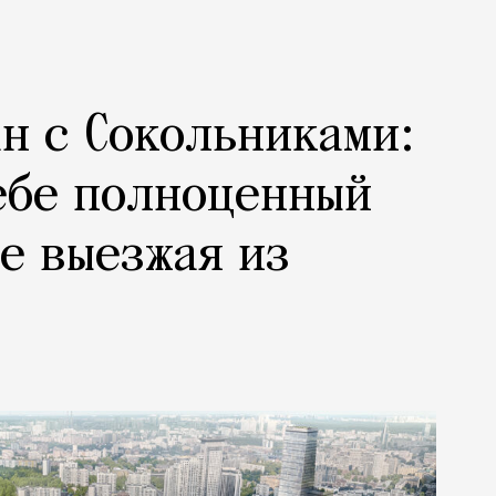
н с Сокольниками:
ебе полноценный
не выезжая из