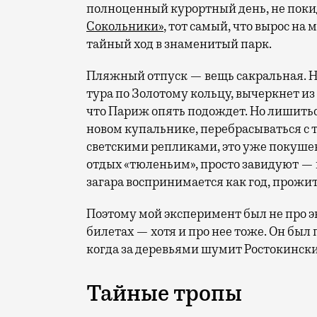
полноценный курортный день, не покид
Сокольники»
, тот самый, что вырос на
тайный ход в знаменитый парк.
Пляжный отпуск — вещь сакральная. Н
тура по Золотому кольцу, вычеркнет из
что Париж опять подождет. Но лишиться
новом купальнике, перебрасываться с
светскими репликами, это уже покушени
отдых «тюленьим», просто завидуют — 
загара воспринимается как год, прожит
Поэтому мой эксперимент был не про э
билетах — хотя и про нее тоже. Он был п
когда за деревьями шумит Ростокински
Тайные тропы