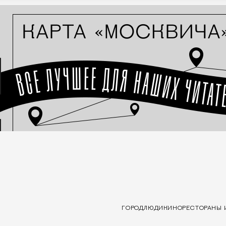
ГОРОД
ЛЮДИ
КИНО
РЕСТОРАНЫ 