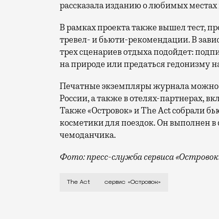
рассказала изданию о любимых местах 
В рамках проекта также вышел тест, п
тревел- и бьюти-рекомендации. В завис
трех сценариев отдыха подойдет: подп
на природе или предаться гедонизму н
Печатные экземпляры журнала можно н
России, а также в отелях-партнерах, вклю
Также «Островок» и The Act собрали бь
косметики для поездок. Он выполнен 
чемоданчика.
Фото: пресс-служба сервиса «Островок
Каждый год мы делаем это — планируем 
The Act
сервис «Островок»