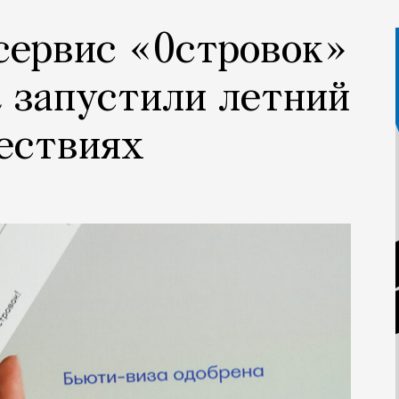
 сервис «Островок»
t запустили летний
шествиях