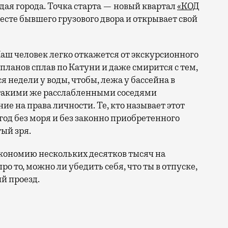
ая города. Точка старта — новый квартал
«КОД
 месте бывшего грузового двора и открывает свой
аш человек легко откажется от экскурсионного
 планов сплав по Катуни и даже смирится с тем,
 недели у воды, чтобы, лежа у бассейна в
 такими же расслабленными соседями
е на права личности. Те, кто называет этот
год без моря и без законно приобретенного
ый зря.
кономию нескольких десятков тысяч на
ро то, можно ли убедить себя, что ты в отпуске,
й проезд.