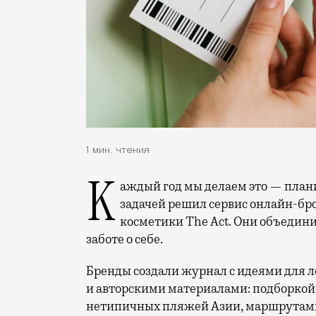
1 мин. чтения
Каждый год мы делаем это — планируем летний отпуск. Помочь справиться с этой
задачей решил сервис онлайн-бр
косметики The Act. Они объедини
заботе о себе.
Бренды создали журнал с идеями для л
и авторскими материалами: подборкой 
нетипичных пляжей Азии, маршрутами 