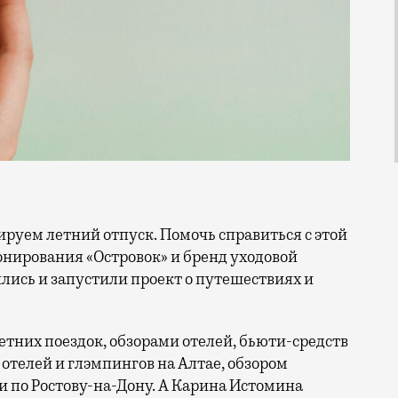
онирования «Островок» и бренд уходовой
лись и запустили проект о путешествиях и
етних поездок, обзорами отелей, бьюти-средств
отелей и глэмпингов на Алтае, обзором
по Ростову-на-Дону. А Карина Истомина