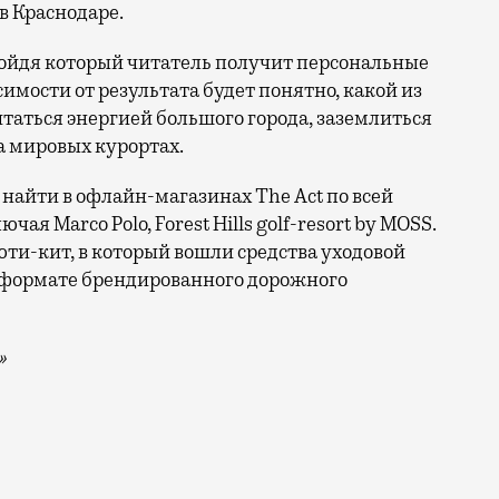
в Краснодаре.
ройдя который читатель получит персональные
имости от результата будет понятно, какой из
итаться энергией большого города, заземлиться
а мировых курортах.
айти в офлайн-магазинах The Act по всей
чая Marco Polo, Forest Hills golf-resort by MOSS.
юти-кит, в который вошли средства уходовой
в формате брендированного дорожного
»
летний отпуск. Помочь справиться с этой задачей реш