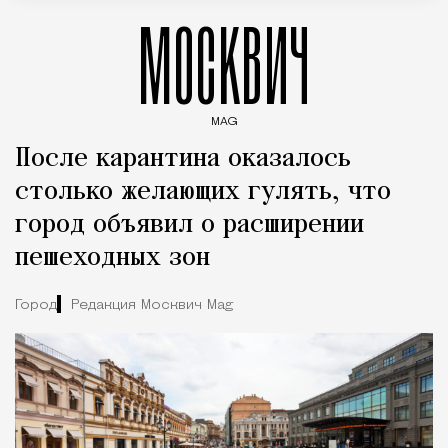
МОСКВИЧ
MAG
Введите ключевые слова для поиска статей
После карантина оказалось
столько желающих гулять, что
город объявил о расширении
пешеходных зон
Город
Редакция Москвич Mag