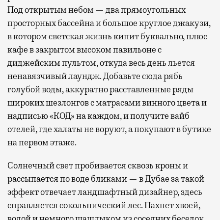
Под открытым небом — два прямоугольных
просторных бассейна и большое круглое джакузи,
в котором светская жизнь кипит буквально, плюс
кафе в закрытом высоком павильоне с
диджейским пультом, откуда весь день льется
ненавязчивый лаундж. Добавьте сюда рябь
голубой воды, аккуратно расставленные ряды
широких шезлонгов с матрасами винного цвета и
надписью «КОД» на каждом, и получите вайб
отелей, где халаты не воруют, а покупают в бутике
на первом этаже.
Солнечный свет пробивается сквозь кроны и
рассыпается по воде бликами — в Дубае за такой
эффект отвечает ландшафтный дизайнер, здесь
справляется сокольнический лес. Пахнет хвоей,
водой и немного шашлыком из соседних беседок