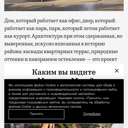
Дом, который работает как офис, двор, который
работает как парк, парк, который летом работает
как курорт. Архитектура при этом сдержанная, но
выверенная, искусно вписанная в историю
района: каскады квартирных террас, природные
оттенки и панорамное остекление — это проект
для поколения, которое ценит ЗОЖ, мобильность
×
(ТТК и метро «Сокольники» рядом, в паре минут)
и не любит лишнего пафоса.
Мы используем файлы Сookie и метрические системы для сбора и
Уведомление 
анализа информации о производительности и использовании сайта,
а также для улучшения и индивидуальной настройки
предоставления информации. Нажимая кнопку «Принять» или
продолжая пользоваться сайтом, вы соглашаетесь на обработку
файлов Cookie и данных метрических систем.
Принять
Подробнее