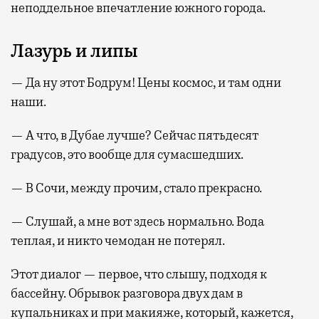
неподдельное впечатление южного города.
Лазурь и липы
— Да ну этот Бодрум! Цены космос, и там одни
наши.
— А что, в Дубае лучше? Сейчас пятьдесят
градусов, это вообще для сумасшедших.
— В Сочи, между прочим, стало прекрасно.
— Слушай, а мне вот здесь нормально. Вода
теплая, и никто чемодан не потерял.
Этот диалог — первое, что слышу, подходя к
бассейну. Обрывок разговора двух дам в
купальниках и при макияже, который, кажется,