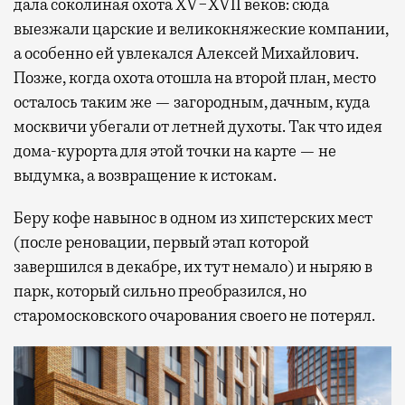
дала соколиная охота XV−XVII веков: сюда
выезжали царские и великокняжеские компании,
а особенно ей увлекался Алексей Михайлович.
Позже, когда охота отошла на второй план, место
осталось таким же — загородным, дачным, куда
москвичи убегали от летней духоты. Так что идея
дома-курорта для этой точки на карте — не
выдумка, а возвращение к истокам.
Беру кофе навынос в одном из хипстерских мест
(после реновации, первый этап которой
завершился в декабре, их тут немало) и ныряю в
парк, который сильно преобразился, но
старомосковского очарования своего не потерял.