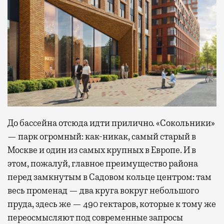
До бассейна отсюда идти прилично. «Сокольники»
— парк огромный: как-никак, самый старый в
Москве и один из самых крупных в Европе. И в
этом, пожалуй, главное преимущество района
перед замкнутым в Садовом кольце центром: там
весь променад — два круга вокруг небольшого
пруда, здесь же — 490 гектаров, которые к тому же
переосмысляют под современные запросы