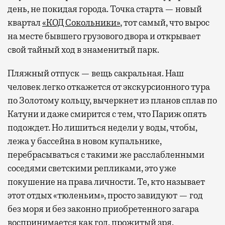
день, не покидая города. Точка старта — новый
квартал
«КОД Сокольники»
, тот самый, что вырос
на месте бывшего грузового двора и открывает
свой тайный ход в знаменитый парк.
Пляжный отпуск — вещь сакральная. Наш
человек легко откажется от экскурсионного тура
по Золотому кольцу, вычеркнет из планов сплав по
Катуни и даже смирится с тем, что Париж опять
подождет. Но лишиться недели у воды, чтобы,
лежа у бассейна в новом купальнике,
перебрасываться с такими же расслабленными
соседями светскими репликами, это уже
покушение на права личности. Те, кто называет
этот отдых «тюленьим», просто завидуют — год
без моря и без законно приобретенного загара
воспринимается как год, прожитый зря.