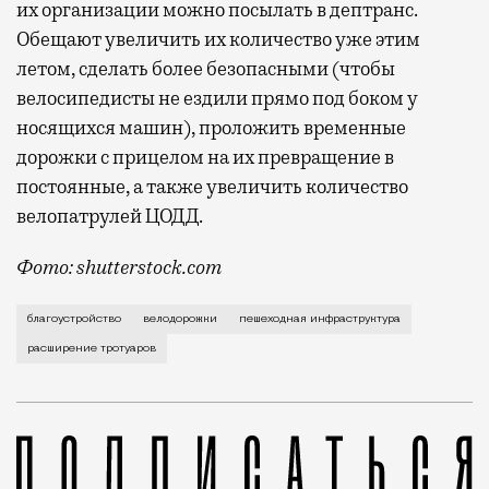
их организации можно посылать в дептранс.
Обещают увеличить их количество уже этим
летом, сделать более безопасными (чтобы
велосипедисты не ездили прямо под боком у
носящихся машин), проложить временные
дорожки с прицелом на их превращение в
постоянные, а также увеличить количество
велопатрулей ЦОДД.
Фото: shutterstock.com
Дептранс хочет, чтобы идеи по улучшению пешеходно
благоустройство
велодорожки
пешеходная инфраструктура
расширение тротуаров