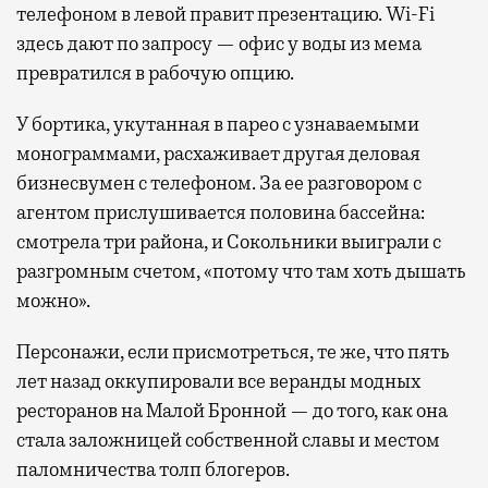
телефоном в левой правит презентацию. Wi-Fi
здесь дают по запросу — офис у воды из мема
превратился в рабочую опцию.
У бортика, укутанная в парео с узнаваемыми
монограммами, расхаживает другая деловая
бизнесвумен с телефоном. За ее разговором с
агентом прислушивается половина бассейна:
смотрела три района, и Сокольники выиграли с
разгромным счетом, «потому что там хоть дышать
можно».
Персонажи, если присмотреться, те же, что пять
лет назад оккупировали все веранды модных
ресторанов на Малой Бронной — до того, как она
стала заложницей собственной славы и местом
паломничества толп блогеров.