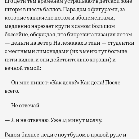
Его дети тем временем устраивают в детской зоне
шторм в шесть баллов. Пара дам с фигурами, за
которые заплачено потом и абонементами,
медленно нарезает круги в самом большом
бассейне, обсуждая, что биоревитализация летом
— деньги на ветер. На лежаках в тени — студентки
с местными лимонадами (их в меню тут больше
пяти видов, и они действительно хороши) и
вечной темой:
— Он мне пишет: «Как дела?» Как дела! После
всего.
— Не отвечай.
— Я и не отвечаю. Уже 14 минут молчу.
Рядом бизнес-леди с ноутбуком в правой руке и