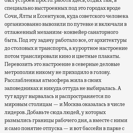
был устроен просто: работа здесь, отдых там, в
специально выстроенных под это городах вроде
Сочи, Ялты и Ессентуков, куда советского человека
организованно вывозили по путевке и включали в
отлаженный механизм-конвейер санаторного
быта. Под эту задачу работало все, от архитектуры
до столовых и транспорта, а курортное настроение
потом транслировали кино и цветные плакаты.
Перевозить это настроение в северные деловые
метрополии никому не приходило в голову.
Расслабленная атмосфера жила в своих
заповедниках и никуда оттуда не выбиралась. А
тут вдруг вырвалась и распространяется по
мировым столицам — и Москва оказалась в числе
лидеров. Добавьте сюда людей, у которых
размылись границы рабочего дня, а вместе с ними
и само понятие отпуска — и вот бассейн в парке с