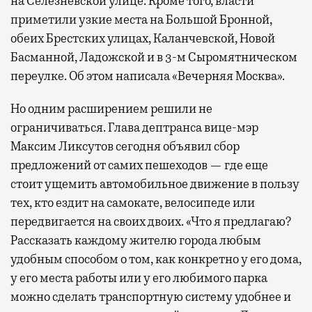
на Селезневской улице. Кроме того, власти
приметили узкие места на Большой Бронной,
обеих Брестских улицах, Каланчевской, Новой
Басманной, Ладожской и в 3-м Сыромятническом
переулке. Об этом написала «Вечерняя Москва».
Но одним расширением решили не
ограничиваться. Глава дептранса вице-мэр
Максим Ликсутов сегодня объявил сбор
предложений от самих пешеходов — где еще
стоит ущемить автомобильное движение в пользу
тех, кто ездит на самокате, велосипеде или
передвигается на своих двоих. «Что я предлагаю?
Рассказать каждому жителю города любым
удобным способом о том, как конкретно у его дома,
у его места работы или у его любимого парка
можно сделать транспортную систему удобнее и