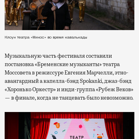
Клоун театра «Микос» во время кавалькады
Музыкальную часть фестиваля составили
постановка «Бременские музыканты» театра
Моссовета в режиссуре Евгения Марчелли, этно-
авангардный а капелла-бэнд Spokanki, джаз-бэнд
«Хоронько Оркестр» и инди-группа «Рубеж Веков»
— в финале, когда не танцевать было невозможно.