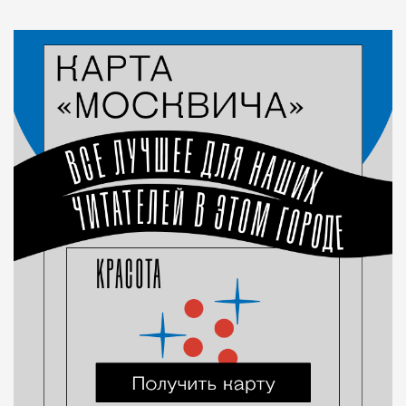
Статья
Редакция Москвич Mag
Город