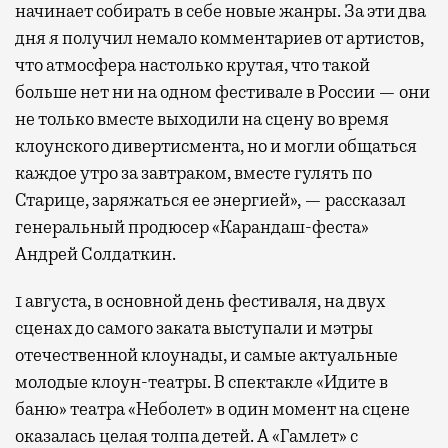
начинает собирать в себе новые жанры. За эти два
дня я получил немало комментариев от артистов,
что атмосфера настолько крутая, что такой
больше нет ни на одном фестивале в России — они
не только вместе выходили на сцену во время
клоунского дивертисмента, но и могли общаться
каждое утро за завтраком, вместе гулять по
Старице, заряжаться ее энергией», — рассказал
генеральный продюсер «Карандаш-феста»
Андрей Солдаткин.
1 августа, в основной день фестиваля, на двух
сценах до самого заката выступали и мэтры
отечественной клоунады, и самые актуальные
молодые клоун-театры. В спектакле «Идите в
баню» театра «Неболет» в один момент на сцене
оказалась целая толпа детей. А «Гамлет» с