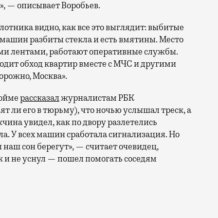
, — описывает Воробьев.
отника видно, как все это выглядит: выбитые
 машин разбиты стекла и есть вмятины. Место
ми лентами, работают оперативные службы.
водит обход квартир вместе с МЧС и другими
орожно, Москва».
пойме
рассказал
журналистам РБК
ят ли его в тюрьму), что ночью услышал треск, а
чина увидел, как по двору разлетелись
а. У всех машин сработала сигнализация. Но
 наш сон берегут», — считает очевидец,
к и не уснул — пошел помогать соседям
или очередную порцию беспилотников. Один упал в пос