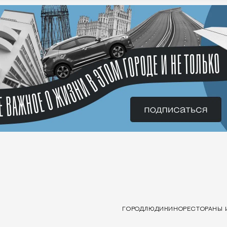
ГОРОД
ЛЮДИ
КИНО
РЕСТОРАНЫ 