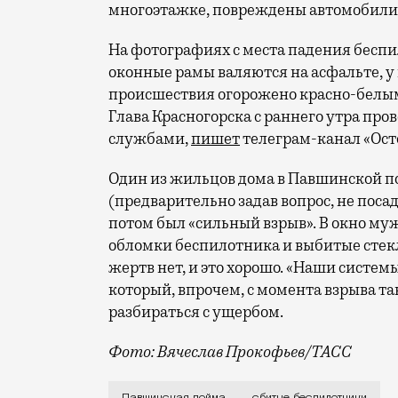
многоэтажке, повреждены автомобили»
На фотографиях с места падения беспил
оконные рамы валяются на асфальте, у
происшествия огорожено красно-белы
Глава Красногорска с раннего утра про
службами,
пишет
телеграм-канал «Ост
Один из жильцов дома в Павшинской 
(предварительно задав вопрос, не посад
потом был «сильный взрыв». В окно муж
обломки беспилотника и выбитые стекл
жертв нет, и это хорошо. «Наши системы
который, впрочем, с момента взрыва та
разбираться с ущербом.
Фото: Вячеслав Прокофьев/ТАСС
Сегодня ночью на подлете к Москве сб