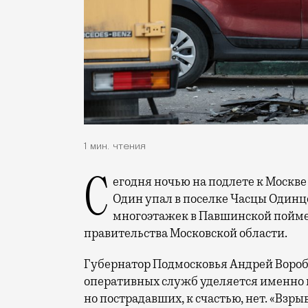
1 мин. чтения
Сегодня ночью на подлете к Москве сбили очередную порцию беспилотников.
Один упал в поселке Часцы Одинцо
многоэтажек в Павшинской пойме
правительства Московской области.
Губернатор Подмосковья Андрей Вороб
оперативных служб уделяется именно 
но пострадавших, к счастью, нет. «Взр