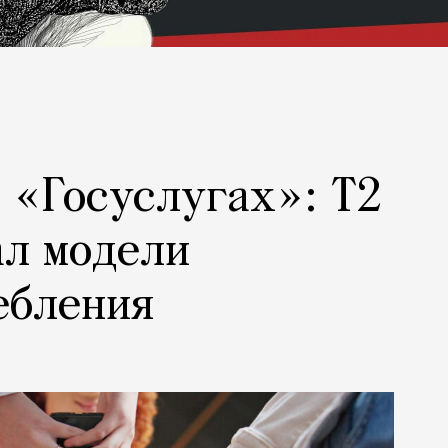
а «Госуслугах»: Т2
ал модели
ебления