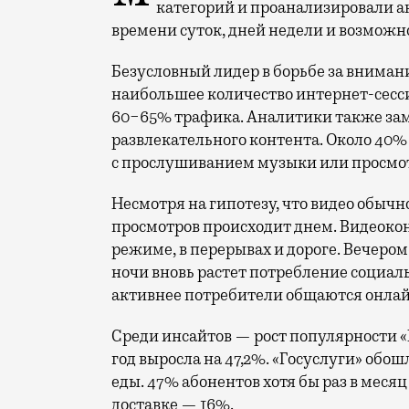
категорий и проанализировали а
времени суток, дней недели и возможн
Безусловный лидер в борьбе за вниман
наибольшее количество интернет-сесс
60−65% трафика. Аналитики также за
развлекательного контента. Около 40
с прослушиванием музыки или просмот
Несмотря на гипотезу, что видео обыч
просмотров происходит днем. Видеокон
режиме, в перерывах и дороге. Вечером 
ночи вновь растет потребление социал
активнее потребители общаются онлай
Среди инсайтов — рост популярности «Г
год выросла на 47,2%. «Госуслуги» обош
еды. 47% абонентов хотя бы раз в меся
доставке — 16%.