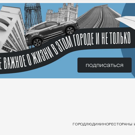
ГОРОД
ЛЮДИ
КИНО
РЕСТОРАНЫ 