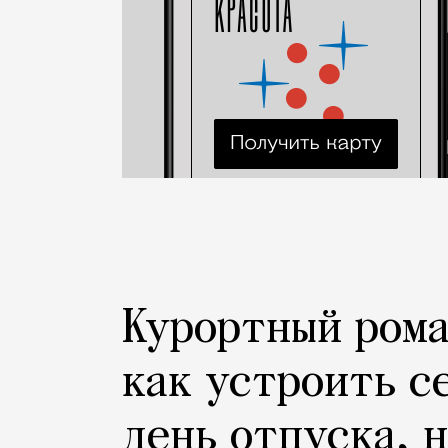
Курортный рома
как устроить с
день отпуска, 