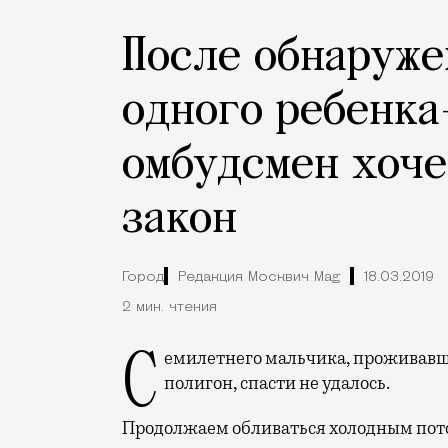
После обнаруже
одного ребенка
омбудсмен хоче
закон
Город
Редакция Москвич Mag
18.03.2019
2 мин. чтения
Семилетнего мальчика, проживавшего в квартире, превращенной в мусорный
полигон, спасти не удалось.
Продолжаем обливаться холодным пото