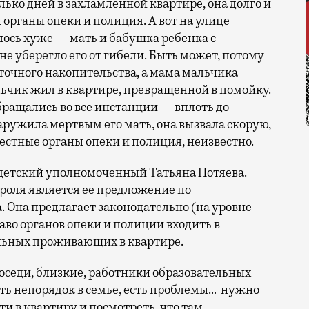
лько дней в захламленной квартире, она долго и
 органы опеки и полиция. А вот на улице
сь хуже — мать и бабушка ребенка с
 не уберегло его от гибели. Быть может, потому
точного накопительства, а мама мальчика
льчик жил в квартире, превращенной в помойку.
бращались во все инстанции — вплоть до
ружила мертвым его мать, она вызвала скорую,
местные органы опеки и полиция, неизвестно.
детский уполномоченный Татьяна Потяева.
троля является ее предложение по
 Она предлагает законодательно (на уровне
аво органов опеки и полиции входить в
альных проживающих в квартире.
 соседи, близкие, работники образовательных
ть непорядок в семье, есть проблемы… нужно
и в квартиру и посмотреть, что там