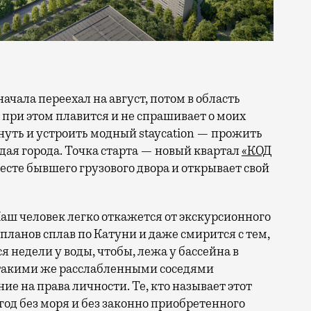
 при этом плавится и не спрашивает о моих
ануть и устроить модный staycation — прожить
ая города. Точка старта — новый квартал
«КОД
 месте бывшего грузового двора и открывает свой
аш человек легко откажется от экскурсионного
 планов сплав по Катуни и даже смирится с тем,
 недели у воды, чтобы, лежа у бассейна в
 такими же расслабленными соседями
е на права личности. Те, кто называет этот
год без моря и без законно приобретенного