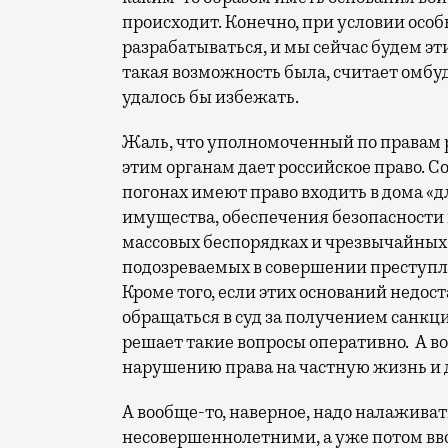
происходит. Конечно, при условии осо
разрабатываться, и мы сейчас будем эт
такая возможность была, считает омбу
удалось бы избежать.
Жаль, что уполномоченный по правам р
этим органам дает российское право. С
погонах имеют право входить в дома «д
имущества, обеспечения безопасности
массовых беспорядках и чрезвычайных 
подозреваемых в совершении преступл
Кроме того, если этих оснований недос
обращаться в суд за получением санкции
решает такие вопросы оперативно. А во
нарушению права на частную жизнь и 
А вообще-то, наверное, надо налаживат
несовершеннолетними, а уже потом вв