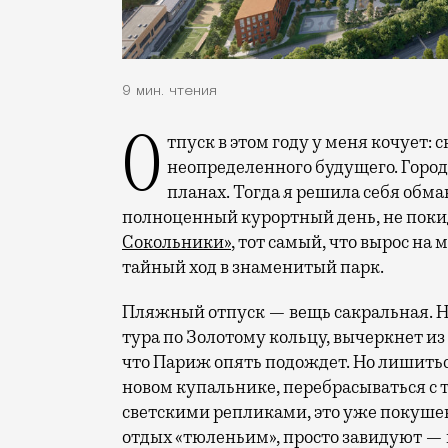
9 мин. чтения
Отпуск в этом году у меня кочует: сначала переехал на август, потом в область
неопределенного будущего. Город
планах. Тогда я решила себя обм
полноценный курортный день, не покид
Сокольники»
, тот самый, что вырос на
тайный ход в знаменитый парк.
Пляжный отпуск — вещь сакральная. Н
тура по Золотому кольцу, вычеркнет из
что Париж опять подождет. Но лишиться
новом купальнике, перебрасываться с
светскими репликами, это уже покушени
отдых «тюленьим», просто завидуют — 