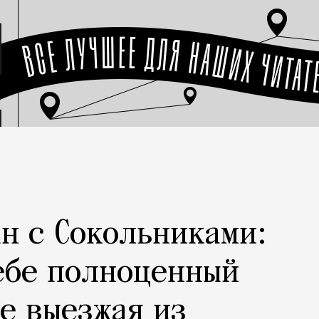
н с Сокольниками:
ебе полноценный
не выезжая из