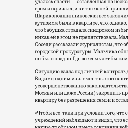
удалось спасти — оставленная на неско
громко кричала, и в итоге к ней пришли
Шарикоподшипниковская все закончило
аутизмом были в квартире, что, однако,
что бабушка страдала синдромом избы
никак ей в этом не препятствовала. Ма
Соседи рассказали журналистам, что о
городской прокуратуры. Мальчика обна
но было поздно. Где все семь лет были 
Ситуацию взяла под личный контроль 
Видимо, одним из элементов этого кон
усовершенствованию законодательства.
Москвы или даже России) закрепить пр
квартиру без разрешения семьи и ост
«Чтобы все-таки при условии того, что
учреждений наблюдают и видят, что ес
каким-то образом иметь основания войт