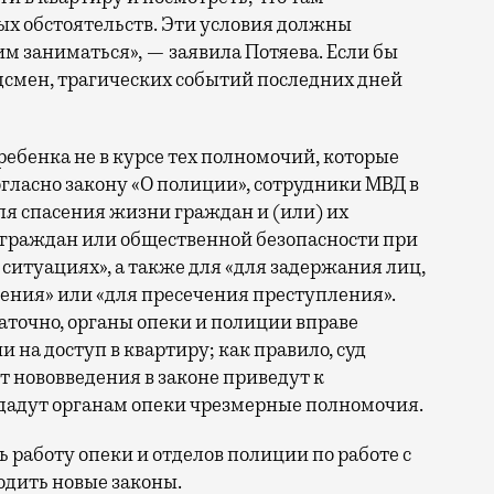
бых обстоятельств. Эти условия должны
им заниматься», — заявила Потяева. Если бы
дсмен, трагических событий последних дней
ебенка не в курсе тех полномочий, которые
огласно закону «О полиции», сотрудники МВД в
ля спасения жизни граждан и (или) их
 граждан или общественной безопасности при
ситуациях», а также для «для задержания лиц,
ения» или «для пресечения преступления».
таточно, органы опеки и полиции вправе
 на доступ в квартиру; как правило, суд
т нововведения в законе приведут к
дадут органам опеки чрезмерные полномочия.
ь работу опеки и отделов полиции по работе с
одить новые законы.