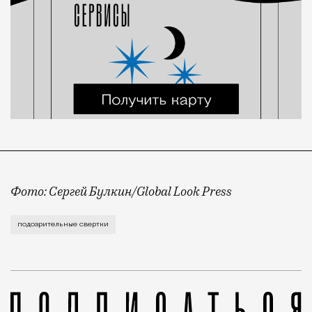
Фото: Сергей Булкин/Global Look Press
Вчера вечером на детской площадке в Красногорске
подозрительные свертки