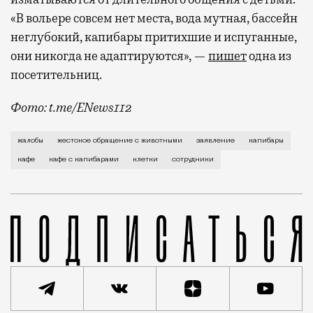
«В вольере совсем нет места, вода мутная, бассейн
неглубокий, капибары притихшие и испуганные,
они никогда не адаптируются», —
пишет
одна из
посетительниц.
Фото: t.me/ENews112
С момента открытия нового контактного кафе с капи
жалобы
жестокое обращение с животными
заявление
капибары
кафе
кафе с капибарами
клетки
сотрудники