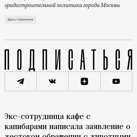
градостроительной политики города Москвы
В этом году профессиональный праздник День строи
День строителя
Реклама
Редакция Москвич Mag
Экс-сотрудница кафе с
Город
капибарами написала заявление о