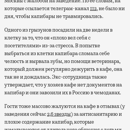
Москвы с жалобой на заведение. По ее словам, на
которые ссылается телеграм-канал
112
, не было ни
дня, чтобы капибары не травмировались.
Одного из грызунов посадили на две недели в
клетку за то, что он «плохо вел себя с
посетителями» из-за стресса. В попытке
выбраться из клетки капибара сломала себе
челюсть и вырвала зубы, но помощи ветеринара,
который должен регулярно дежурить в кафе, она
так не и дождалась. Экс-сотрудница также
утверждает, что у хозяев кафе нет документов на
капибар и они завозили их в Россию в чемоданах.
Гости тоже массово жалуются на кафе в отзывах (у
заведения сейчас
2,6 звезды
) за антисанитарию и
плохое содержание капибар, которые
изматываются от длительного общения с детьми.