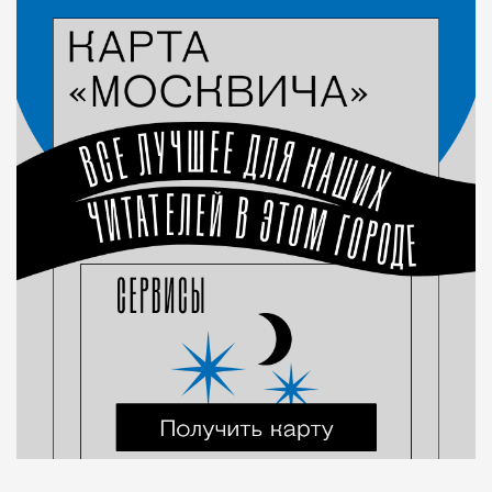
Город