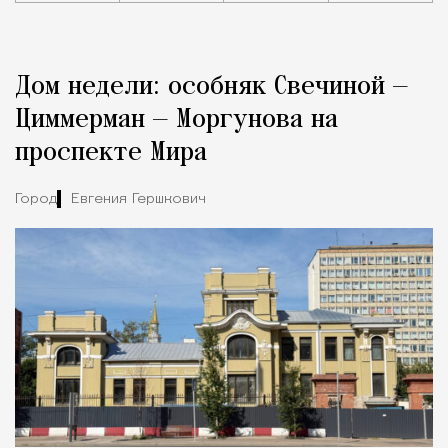
Реклама
Редакция Москвич Mag
Дом недели: особняк Свечиной —
Город
Циммерман — Моргунова на
проспекте Мира
Город
Евгения Гершкович