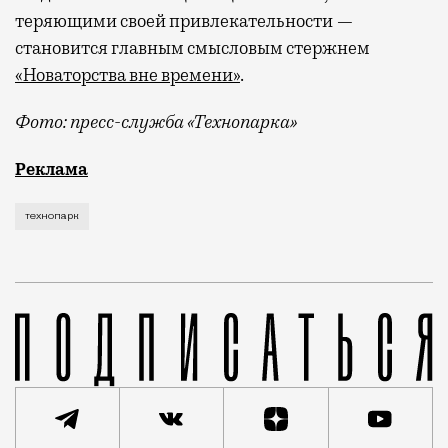
теряющими своей привлекательности —
становится главным смысловым стержнем
«Новаторства вне времени»
.
Фото: пресс-служба «Технопарка»
Рекламные кампании техники редко выходят за рамк
Реклама
технопарк