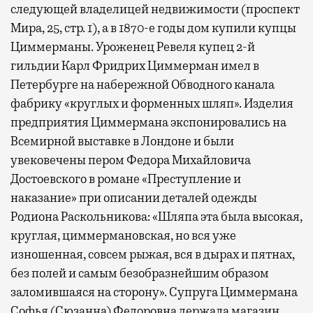
следующей владелицей недвижимости (проспект
Мира, 25, стр. 1), а в 1870-е годы дом купили купцы
Циммерманы. Уроженец Ревеля купец 2-й
гильдии Карл Фридрих Циммерман имел в
Петербурге на набережной Обводного канала
фабрику «круглых и форменных шляп». Изделия
предприятия Циммермана экспонировались на
Всемирной выставке в Лондоне и были
увековечены пером Федора Михайловича
Достоевского в романе «Преступление и
наказание» при описании деталей одежды
Родиона Раскольникова: «Шляпа эта была высокая,
круглая, циммермановская, но вся уже
изношенная, совсем рыжая, вся в дырах и пятнах,
без полей и самым безобразнейшим образом
заломившаяся на сторону». Супруга Циммермана
Софья (Сюзанна) Федоровна держала магазин