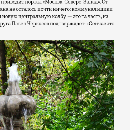
и
приводит
портал «Москва. Северо-Запад». От
ана не осталось почти ничего: коммунальщики
новую центральную колбу — это та часть, из
круга Павел Черкасов подтверждает: «Сейчас это