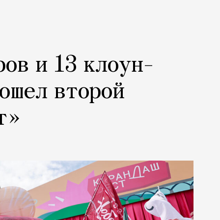
ров и 13 клоун-
рошел второй
т»