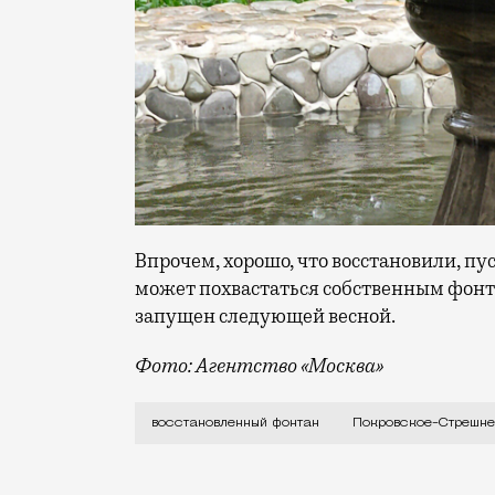
Впрочем, хорошо, что восстановили, пу
может похвастаться собственным фонта
запущен следующей весной.
Фото: Агентство «Москва»
Фонтану серьезно изменили историческ
восстановленный фонтан
Покровское-Стрешне