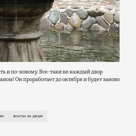
сть и по-новому. Все-таки не каждый двор
ном! Он проработает до октября и будет заново
ий облик, но теперь он работает и будет бить до окт
во
фонтан во дворе