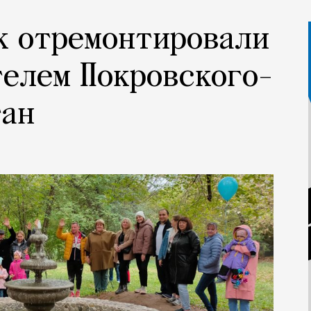
к отремонтировали
елем Покровского-
тан