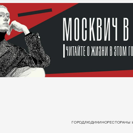
ГОРОД
ЛЮДИ
КИНО
РЕСТОРАНЫ 