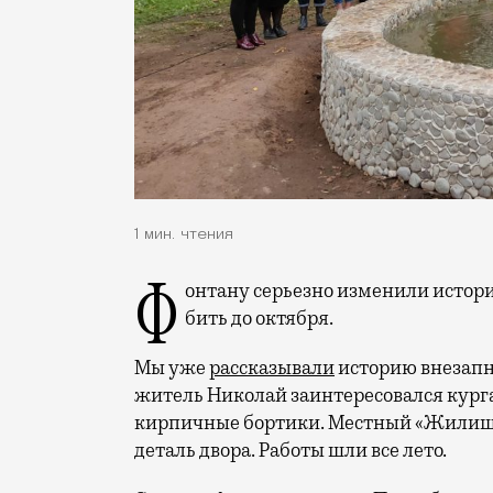
1 мин. чтения
Фонтану серьезно изменили исторический облик, но теперь он работает и будет
бить до октября.
Мы уже
рассказывали
историю внезапн
житель Николай заинтересовался курга
кирпичные бортики. Местный «Жилищн
деталь двора. Работы шли все лето.