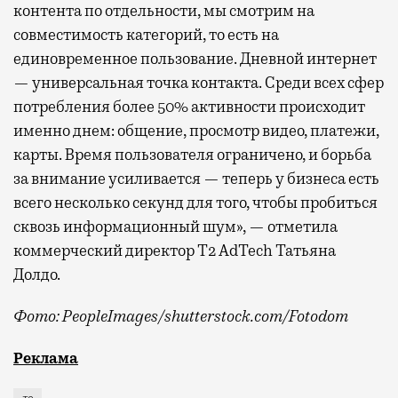
контента по отдельности, мы смотрим на
совместимость категорий, то есть на
единовременное пользование. Дневной интернет
— универсальная точка контакта. Среди всех сфер
потребления более 50% активности происходит
именно днем: общение, просмотр видео, платежи,
карты. Время пользователя ограничено, и борьба
за внимание усиливается — теперь у бизнеса есть
всего несколько секунд для того, чтобы пробиться
сквозь информационный шум», — отметила
коммерческий директор Т2 AdTech Татьяна
Долдо.
Фото: PeopleImages/shutterstock.com/Fotodom
Мобильный оператор Т2 изучил модели интернет-потр
Реклама