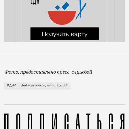
Фото: предоставлено пресс-службой
Все желающие набрать калорий к зиме под благовид
ВДНХ
Фабрика шоколадных открытий