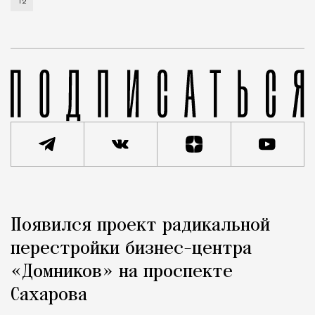
Т2
Реклама
Редакция Москвич Mag
Появился проект радикальной
Город
перестройки бизнес-центра
«Домников» на проспекте
Сахарова