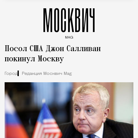
МОСКВИЧ
MAG
Введите ключевые слова для поиска статей
Посол США Джон Салливан
покинул Москву
Город
Редакция Москвич Mag