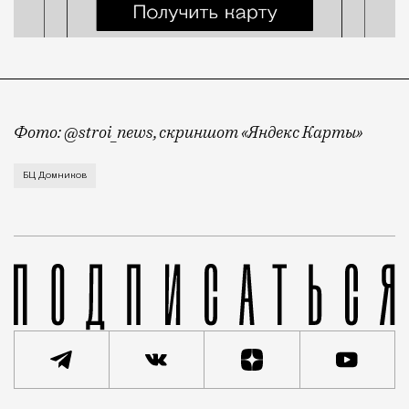
Фото: @stroi_news, скриншот «Яндекс Карты»
Бизнес-центр «Домников» на проспекте Сахарова, к
БЦ Домников