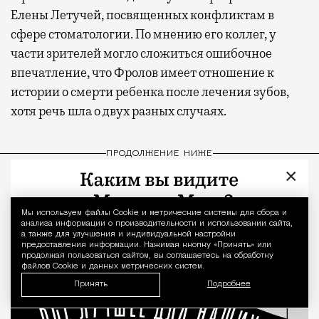
Елены Летучей, посвященных конфликтам в
сфере стоматологии. По мнению его коллег, у
части зрителей могло сложиться ошибочное
впечатление, что Фролов имеет отношение к
истории о смерти ребенка после лечения зубов,
хотя речь шла о двух разных случаях.
ПРОДОЛЖЕНИЕ НИЖЕ
×
Мы используем файлы Сookie и метрические системы для сбора и
Уведомление 
анализа информации о производительности и использовании сайта,
а также для улучшения и индивидуальной настройки
предоставления информации. Нажимая кнопку «Принять» или
продолжая пользоваться сайтом, вы соглашаетесь на обработку
файлов Cookie и данных метрических систем.
Принять
Подробнее