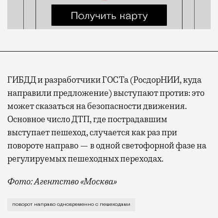
ГИБДД и разработчики ГОСТа (РосдорНИИ, куда
направили предложение) выступают против: это
может сказаться на безопасности движения.
Основное число ДТП, где пострадавшим
выступает пешеход, случается как раз при
повороте направо — в одной светофорной фазе на
регулируемых пешеходных переходах.
Фото: Агентство «Москва»
С предложением выступила Ассоциация транспортных 
поворот направо одновременно с пешеходами