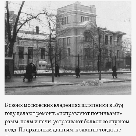
В своих московских владениях шляпники в 1874
году делают ремонт: «исправляют починками»
рамы, полы и печи, устраивают балкон со спуском
в сад. По архивным данным, к зданию тогда же