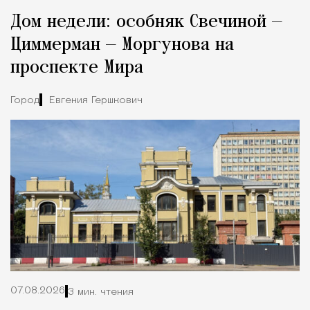
Реклама
Редакция Москвич Mag
Дом недели: особняк Свечиной —
Город
Циммерман — Моргунова на
проспекте Мира
Город
Евгения Гершкович
07.08.2026
3 мин. чтения