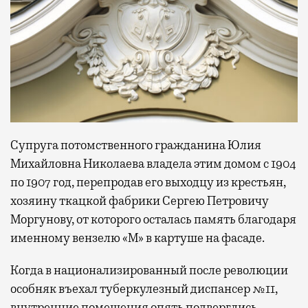
Супруга потомственного гражданина Юлия
Михайловна Николаева владела этим домом с 1904
по 1907 год, перепродав его выходцу из крестьян,
хозяину ткацкой фабрики Сергею Петровичу
Моргунову, от которого осталась память благодаря
именному вензелю «М» в картуше на фасаде.
Когда в национализированный после революции
особняк въехал туберкулезный диспансер №11,
внутренние помещения опять подверглись