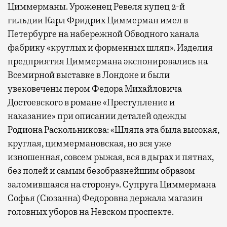
Циммерманы. Уроженец Ревеля купец 2-й
гильдии Карл Фридрих Циммерман имел в
Петербурге на набережной Обводного канала
фабрику «круглых и форменных шляп». Изделия
предприятия Циммермана экспонировались на
Всемирной выставке в Лондоне и были
увековечены пером Федора Михайловича
Достоевского в романе «Преступление и
наказание» при описании деталей одежды
Родиона Раскольникова: «Шляпа эта была высокая,
круглая, циммермановская, но вся уже
изношенная, совсем рыжая, вся в дырах и пятнах,
без полей и самым безобразнейшим образом
заломившаяся на сторону». Супруга Циммермана
Софья (Сюзанна) Федоровна держала магазин
головных уборов на Невском проспекте.