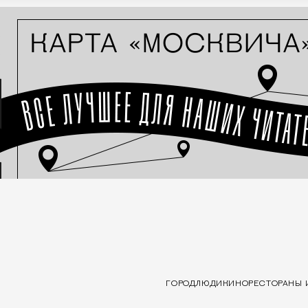
ГОРОД
ЛЮДИ
КИНО
РЕСТОРАНЫ 