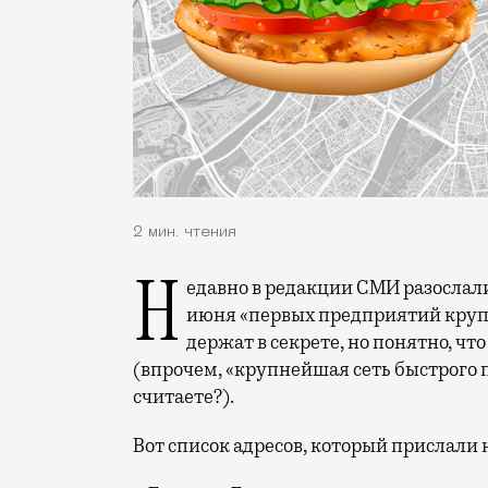
2 мин. чтения
Недавно в редакции СМИ разослали письма, в которых говорилось об открытии 12
июня «первых предприятий крупн
держат в секрете, но понятно, ч
(впрочем, «крупнейшая сеть быстрого 
считаете?).
Вот список адресов, который прислали 