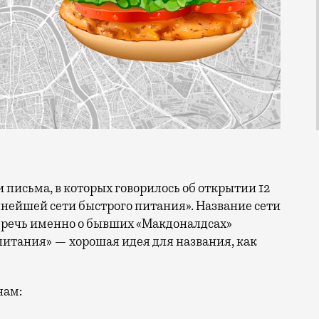
ейшей сети быстрого питания». Название сети
то речь именно о бывших «Макдоналдсах»
питания» — хорошая идея для названия, как
нам: