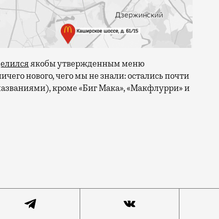
делился
якобы утвержденным меню
ичего нового, чего мы не знали: остались почти
азваниями), кроме «Биг Мака», «Макфлурри» и
а, в которых говорилось об открытии 12 июня «первых п