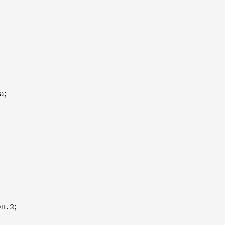
а;
п. 2;