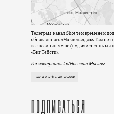
Телеграм-канал Shot тем временем
по
обновленного «Макдоналдса». Там нет н
все позиции меню (под измененными н
«Биг Тейсти».
Иллюстрация: t.e/Новости Москвы
Недавно в редакции СМИ разослали письм
карта экс-Макдоналдсов
Подписаться