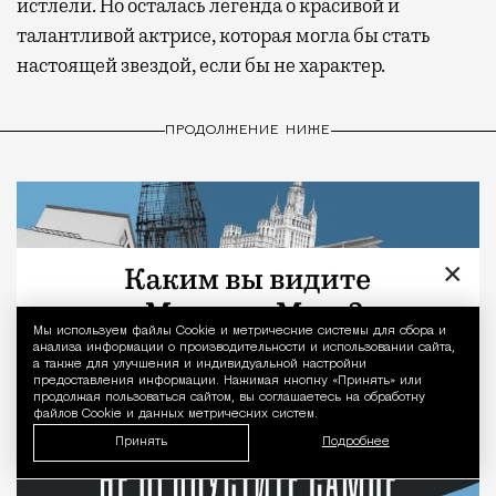
истлели. Но осталась легенда о красивой и
талантливой актрисе, которая могла бы стать
настоящей звездой, если бы не характер.
ПРОДОЛЖЕНИЕ НИЖЕ
×
Мы используем файлы Сookie и метрические системы для сбора и
Уведомление 
анализа информации о производительности и использовании сайта,
а также для улучшения и индивидуальной настройки
предоставления информации. Нажимая кнопку «Принять» или
продолжая пользоваться сайтом, вы соглашаетесь на обработку
файлов Cookie и данных метрических систем.
Принять
Подробнее