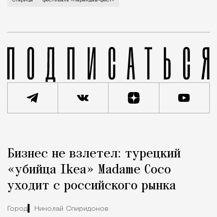
Старица
фестиваль «Карандаш-фест»
Реклама
Редакция Москвич Mag
Бизнес не взлетел: турецкий
Город
«убийца Ikea» Madame Coco
уходит с российского рынка
Город
Николай Спиридонов