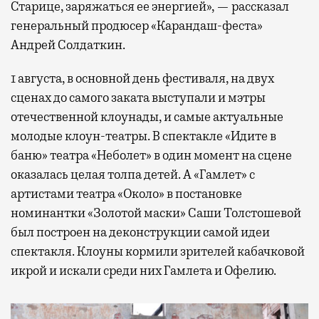
Старице, заряжаться ее энергией», — рассказал
генеральный продюсер «Карандаш-феста»
Андрей Солдаткин.
1 августа, в основной день фестиваля, на двух
сценах до самого заката выступали и мэтры
отечественной клоунады, и самые актуальные
молодые клоун-театры. В спектакле «Идите в
баню» театра «Неболет» в один момент на сцене
оказалась целая толпа детей. А «Гамлет» с
артистами театра «Около» в постановке
номинантки «Золотой маски» Саши Толстошевой
был построен на деконструкции самой идеи
спектакля. Клоуны кормили зрителей кабачковой
икрой и искали среди них Гамлета и Офелию.