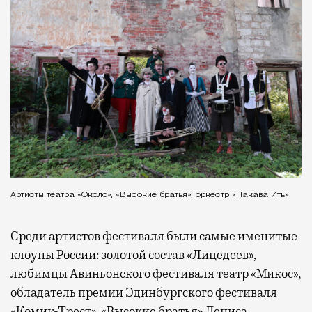
Артисты театра «Около», «Высокие братья», оркестр «Пакава Ить»
Среди артистов фестиваля были самые именитые
клоуны России: золотой состав «Лицедеев»,
любимцы Авиньонского фестиваля театр «Микос»,
обладатель премии Эдинбургского фестиваля
«Комик-Трест», «Высокие братья» Дениса