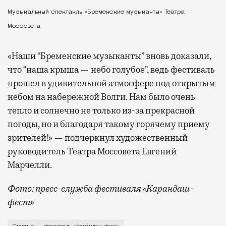
Музыкальный спектакль «Бременские музыканты» Театра
Моссовета
«Наши “Бременские музыканты” вновь доказали,
что “наша крыша — небо голубое”, ведь фестиваль
прошел в удивительной атмосфере под открытым
небом на набережной Волги. Нам было очень
тепло и солнечно не только из-за прекрасной
погоды, но и благодаря такому горячему приему
зрителей!» — подчеркнул художественный
руководитель Театра Моссовета Евгений
Марчелли.
Фото: пресс-служба фестиваля «Карандаш-
фест»
В минувший уикенд маленькая Старица в Тверской об