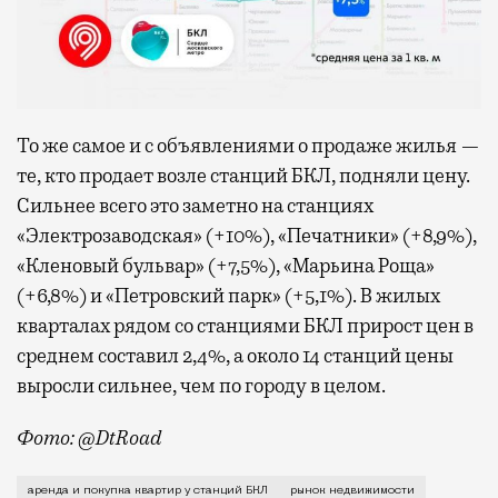
То же самое и с объявлениями о продаже жилья —
те, кто продает возле станций БКЛ, подняли цену.
Сильнее всего это заметно на станциях
«Электрозаводская» (+10%), «Печатники» (+8,9%),
«Кленовый бульвар» (+7,5%), «Марьина Роща»
(+6,8%) и «Петровский парк» (+5,1%). В жилых
кварталах рядом со станциями БКЛ прирост цен в
среднем составил 2,4%, а около 14 станций цены
выросли сильнее, чем по городу в целом.
Фото: @DtRoad
Аналитики сервиса ЦИАН оценили, как похорошел мос
аренда и покупка квартир у станций БКЛ
рынок недвижимости