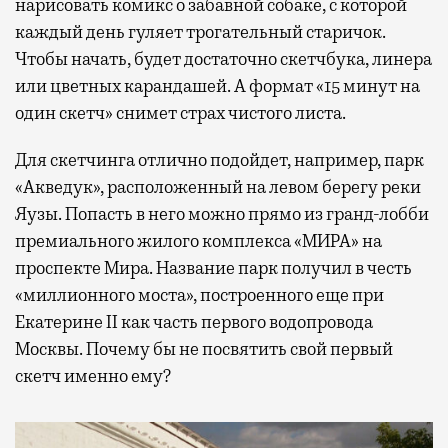
нарисовать комикс о забавной собаке, с которой
каждый день гуляет трогательный старичок.
Чтобы начать, будет достаточно скетчбука, линера
или цветных карандашей. А формат «15 минут на
один скетч» снимет страх чистого листа.
Для скетчинга отлично подойдет, например, парк
«Акведук», расположенный на левом берегу реки
Яузы. Попасть в него можно прямо из гранд-лобби
премиального жилого комплекса «МИРА» на
проспекте Мира. Название парк получил в честь
«миллионного моста», построенного еще при
Екатерине II как часть первого водопровода
Москвы. Почему бы не посвятить свой первый
скетч именно ему?