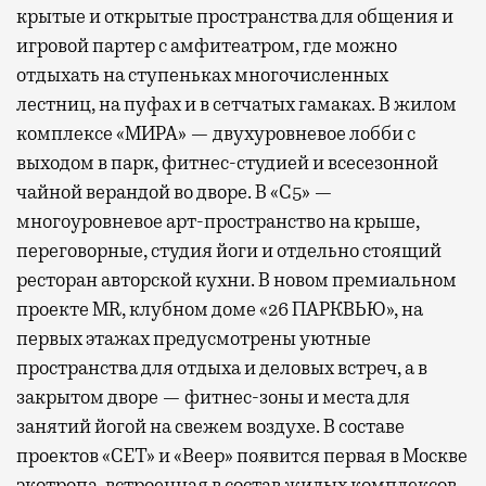
крытые и открытые пространства для общения и
игровой партер с амфитеатром, где можно
отдыхать на ступеньках многочисленных
лестниц, на пуфах и в сетчатых гамаках. В жилом
комплексе «МИРА» — двухуровневое лобби с
выходом в парк, фитнес-студией и всесезонной
чайной верандой во дворе. В «С5» —
многоуровневое арт-пространство на крыше,
переговорные, студия йоги и отдельно стоящий
ресторан авторской кухни. В новом премиальном
проекте MR, клубном доме «26 ПАРКВЬЮ», на
первых этажах предусмотрены уютные
пространства для отдыха и деловых встреч, а в
закрытом дворе — фитнес-зоны и места для
занятий йогой на свежем воздухе. В составе
проектов «СЕТ» и «Веер»
появится
первая в Москве
экотропа, встроенная в состав жилых комплексов,