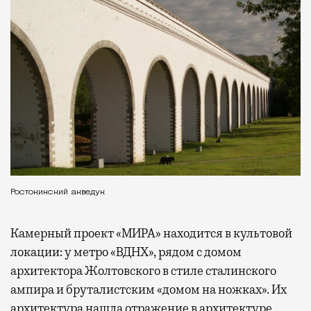
Ростокинский акведук
Камерный проект «МИРА» находится в культовой
локации: у метро «ВДНХ», рядом с домом
архитектора Жолтовского в стиле сталинского
ампира и бруталистским «домом на ножках». Их
архитектура нашла отражение в архитектуре