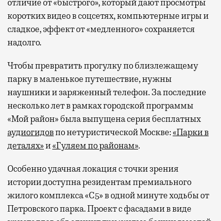
отличие от «быстрого», который дают просмотры
коротких видео в соцсетях, компьютерные игры и
сладкое, эффект от «медленного» сохраняется
надолго.
Чтобы превратить прогулку по близлежащему
парку в маленькое путешествие, нужны
наушники и заряженный телефон. За последние
несколько лет в рамках городской программы
«Мой район» была выпущена серия бесплатных
аудиогидов
по нетуристической Москве:
«Парки в
деталях»
и
«Гуляем по районам»
.
Особенно удачная локация с точки зрения
истории доступна резидентам премиального
жилого комплекса «С5»
в одной минуте ходьбы от
Петровского парка. Проект с фасадами в виде