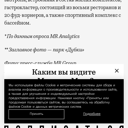
гастрокластер, состоящий из восьми ресторанов и
20 фуд-корнеров, а также спортивный комплекс с
бассейном.
* По данным опроса MR Analytics
** Заглавное фото — парк «Дубки»
Фото: пресс-служба MR Group,
×
BearFotos
/shutterstock.com/Fotodom
Квадратные метры, планировки, вид из окон
Реклама
Мы используем файлы Сookie и метрические системы для сбора и
Уведомление 
анализа информации о производительности и использовании сайта,
а также для улучшения и индивидуальной настройки
MR Group
предоставления информации. Нажимая кнопку «Принять» или
продолжая пользоваться сайтом, вы соглашаетесь на обработку
файлов Cookie и данных метрических систем.
Принять
Подробнее