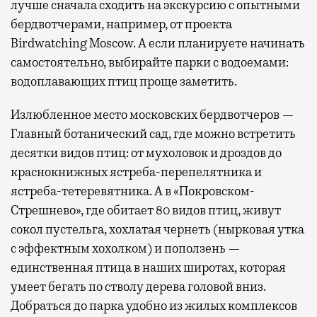
лучше сначала сходить на экскурсию с опытными
бердвотчерами, например, от проекта
Birdwatching Moscow. А если планируете начинать
самостоятельно, выбирайте парки с водоемами:
водоплавающих птиц проще заметить.
Излюбленное место московских бердвотчеров —
Главный ботанический сад, где можно встретить
десятки видов птиц: от мухоловок и дроздов до
краснокнижных ястреба-перепелятника и
ястреба-тетеревятника. А в «Покровском-
Стрешнево», где обитает 80 видов птиц, живут
сокол пустельга, хохлатая чернеть (нырковая утка
с эффектным хохолком) и поползень —
единственная птица в наших широтах, которая
умеет бегать по стволу дерева головой вниз.
Добраться до парка удобно из жилых комплексов