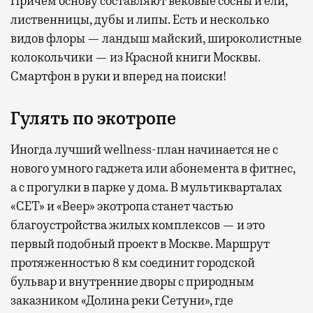
Причем основу составляют вековые сосны и ели,
лиственницы, дубы и липы. Есть и несколько
видов флоры — ландыш майский, широколистные
колокольчики — из Красной книги Москвы.
Смартфон в руки и вперед на поиски!
Гулять по экотропе
Иногда лучший wellness-план начинается не с
нового умного гаджета или абонемента в фитнес,
а с прогулки в парке у дома. В мультикварталах
«СЕТ» и «Веер» экотропа станет частью
благоустройства жилых комплексов — и это
первый подобный проект в Москве. Маршрут
протяженностью 8 км соединит городской
бульвар и внутренние дворы с природным
заказником «Долина реки Сетуни», где