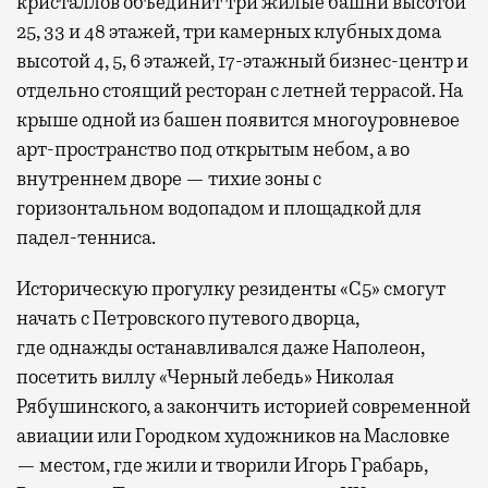
кристаллов объединит три жилые башни высотой
25, 33 и 48 этажей, три камерных клубных дома
высотой 4, 5, 6 этажей, 17-этажный бизнес-центр и
отдельно стоящий ресторан с летней террасой. На
крыше одной из башен появится многоуровневое
арт-пространство под открытым небом, а во
внутреннем дворе — тихие зоны с
горизонтальном водопадом и площадкой для
падел-тенниса.
Историческую прогулку резиденты «С5» смогут
начать с Петровского путевого дворца,
где
однажды останавливался даже Наполеон,
посетить виллу «Черный лебедь» Николая
Рябушинского, а закончить историей современной
авиации или Городком художников на Масловке
— местом, где жили и творили Игорь Грабарь,