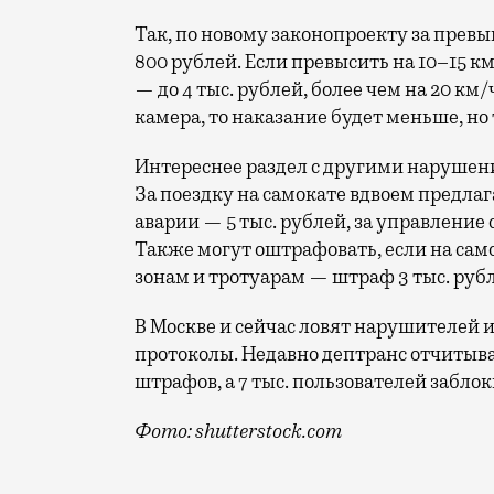
Так, по новому законопроекту за прев
800 рублей. Если превысить на 10–15 км/
— до 4 тыс. рублей, более чем на 20 км
камера, то наказание будет меньше, но 
Интереснее раздел с другими нарушен
За поездку на самокате вдвоем предлага
аварии — 5 тыс. рублей, за управление 
Также могут оштрафовать, если на сам
зонам и тротуарам — штраф 3 тыс. руб
В Москве и сейчас ловят нарушителей 
протоколы. Недавно дептранс отчитывал
штрафов, а 7 тыс. пользователей забл
Фото: shutterstock.com
Его собираются внести в Госдуму осень