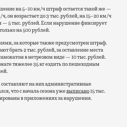
ышение на 5–10 км/ч штраф остается такой же —
ч, он возрастает до 3 тыс. рублей, на 15–20 км/ч
/ч — 5 тыс. рублей. Если нарушение фиксирует
только на 500 рублей.
иями, за которые также предусмотрен штраф.
ют брать 2 тыс. рублей, за оставление места
самокатом в нетрезвом виде — 10 тыс. рублей.
окате тяжелее 35 кг ездить по пешеходным
лей.
и составляют на них административные
ся, что с начала сезона уже
выписано
15 тыс.
окированы в приложениях за нарушения.
ю (ведь сейчас у депутатов начинаются долгожданные 