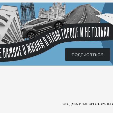
ГОРОД
ЛЮДИ
КИНО
РЕСТОРАНЫ 