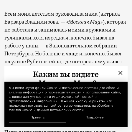
Всем моим детством руководила мама (актриса
Варвара Владимирова. —
«Москвич Mag»
), которая
не работала и занималась моими кружками и
гулянками, хотя изредка я, конечно, бывал на
работе у папы — в Законодательном собрании
Петербурга. Но больше и чаще я, конечно, бывал
на улице Рубинштейна, где по-прежнему живет
бабушка. Хотя бывал не только в центре: еще один
×
мой район — проспект Просвещения, где жили
бабушка с дедушкой по отцовской линии, к ним
Мы используем файлы Сookie и метрические системы для сбора и
Уведомление 
меня, конечно, частенько отвозили, и я исследовал
анализа информации о производительности и использовании сайта,
а также для улучшения и индивидуальной настройки
Просвет.
предоставления информации. Нажимая кнопку «Принять» или
продолжая пользоваться сайтом, вы соглашаетесь на обработку
файлов Cookie и данных метрических систем.
Я переехал в Москву…
Принять
Подробнее