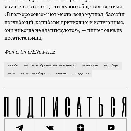
изматываются от длительного общения с детьми.
«В вольере совсем нет места, вода мутная, бассейн
неглубокий, капибары притихшие и испуганные,
они никогда не адаптируются», —
пишет
одна из
посетительниц.
Фото: t.me/ENews112
С момента открытия нового контактного кафе с капи
жалобы
жестокое обращение с животными
заявление
капибары
кафе
кафе с капибарами
клетки
сотрудники