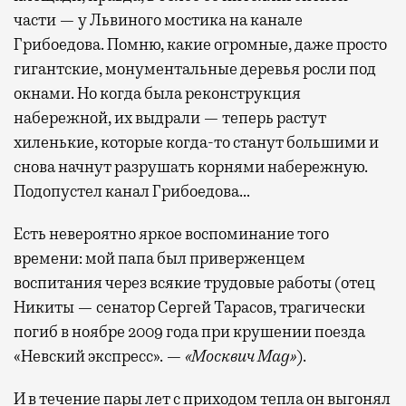
части — у Львиного мостика на канале
Грибоедова. Помню, какие огромные, даже просто
гигантские, монументальные деревья росли под
окнами. Но когда была реконструкция
набережной, их выдрали — теперь растут
хиленькие, которые когда-то станут большими и
снова начнут разрушать корнями набережную.
Подопустел канал Грибоедова…
Есть невероятно яркое воспоминание того
времени: мой папа был приверженцем
воспитания через всякие трудовые работы (отец
Никиты — сенатор Сергей Тарасов, трагически
погиб в ноябре 2009 года при крушении поезда
«Невский экспресс». —
«Москвич Mag»
).
И в течение пары лет с приходом тепла он выгонял