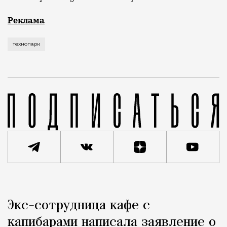
Рекламные кампании техники редко выходят за рамк
Реклама
технопарк
Реклама
Редакция Москвич Mag
Экс-сотрудница кафе с
Город
капибарами написала заявление о