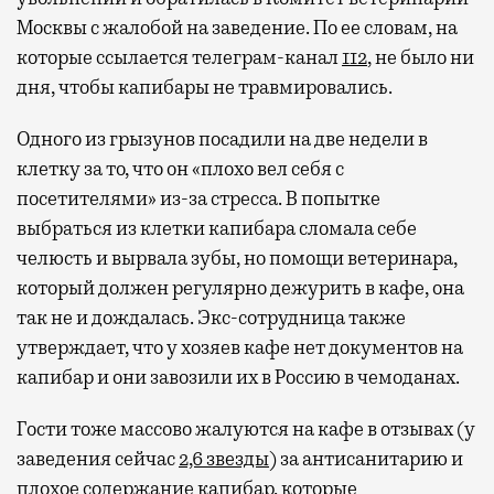
Москвы с жалобой на заведение. По ее словам, на
которые ссылается телеграм-канал
112
, не было ни
дня, чтобы капибары не травмировались.
Одного из грызунов посадили на две недели в
клетку за то, что он «плохо вел себя с
посетителями» из-за стресса. В попытке
выбраться из клетки капибара сломала себе
челюсть и вырвала зубы, но помощи ветеринара,
который должен регулярно дежурить в кафе, она
так не и дождалась. Экс-сотрудница также
утверждает, что у хозяев кафе нет документов на
капибар и они завозили их в Россию в чемоданах.
Гости тоже массово жалуются на кафе в отзывах (у
заведения сейчас
2,6 звезды
) за антисанитарию и
плохое содержание капибар, которые