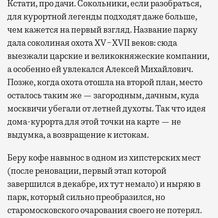
Кстати, про дачи. Сокольники, если разобраться,
для курортной легенды подходят даже больше,
чем кажется на первый взгляд. Название парку
дала соколиная охота XV−XVII веков: сюда
выезжали царские и великокняжеские компании,
а особенно ей увлекался Алексей Михайлович.
Позже, когда охота отошла на второй план, место
осталось таким же — загородным, дачным, куда
москвичи убегали от летней духоты. Так что идея
дома-курорта для этой точки на карте — не
выдумка, а возвращение к истокам.
Беру кофе навынос в одном из хипстерских мест
(после реновации, первый этап которой
завершился в декабре, их тут немало) и ныряю в
парк, который сильно преобразился, но
старомосковского очарования своего не потерял.