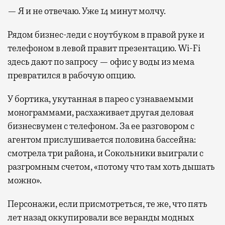
— Я и не отвечаю. Уже 14 минут молчу.
Рядом бизнес-леди с ноутбуком в правой руке и
телефоном в левой правит презентацию. Wi-Fi
здесь дают по запросу — офис у воды из мема
превратился в рабочую опцию.
У бортика, укутанная в парео с узнаваемыми
монограммами, расхаживает другая деловая
бизнесвумен с телефоном. За ее разговором с
агентом прислушивается половина бассейна:
смотрела три района, и Сокольники выиграли с
разгромным счетом, «потому что там хоть дышать
можно».
Персонажи, если присмотреться, те же, что пять
лет назад оккупировали все веранды модных