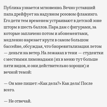
Публика узнается мгновенно. Вечно уставший
папа дрейфует на надувном розовом фламинго.
Его дети тем временем устраивают в детской зоне
шторм в шесть баллов. Пара дам с фигурами, за
которые заплачено потом и абонементами,
медленно нарезает круги в самом большом
бассейне, обсуждая, что биоревитализация летом
— деньги на ветер. На лежаках в тени — студентки
с местными лимонадами (их в меню тут больше
пяти видов, и они действительно хороши) и
вечной темой:
— Он мне пишет: «Как дела?» Как дела! После
всего.
— Не отвечай.