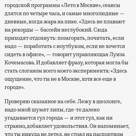
городской программы «Лето в Москве», сеансы
длятся по четыре часа, и самые многолюдные —
дневные, когда жара на пике. «Здесь не плавают
на рекорды — бассейн неглубокий. Сюда
приходят отдохнуть: позагорать, почитать, если
надо — поработать с ноутбуком, если не хочется
сидеть в офисе», — говорит управляющая Луиза
Кочемасова. И добавляет фразу, которая могла бы
стать слоганом всего моего эксперимента: «Здесь
ощущение, что ты не в Москве, хотя все еще в
городе».
Проверяю сказанное на себе. Лежу в шезлонге,
надо мной шумят липы, где-то далеко
угадывается гул города — и этот гул, как ни
странно, добавляет удовольствия. Он напоминает,
что ты никуда не летел, не стоял на паспортном