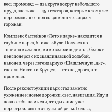
весь променад — два круга вокруг небольшого
пруда, здесь же — 490 гектаров, которые к тому же
переосмысляют под современные запросы
горожан.
Комплекс бассейнов «Лето в парке» находится в
глубине парка, ближе к Яузе. Полчаса по
тенистым аллеям, мимо велосипедистов, белок и
пенсионеров с их скандинавской ходьбой,
наконец, через легендарную «Шашлычную 1957»,
где ели Никсон и Хрущев, — это не дорога, это
променад.
После реконструкции парк стал заметно
ухоженнее: новые дорожки, свет, навигация. Иду и
ловлю себя на мысли, что дыхание уже
перестроилось на отпускной ритм. Голова,