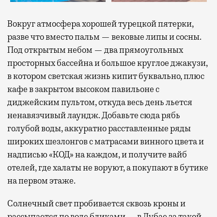
Вокруг атмосфера хорошей турецкой пятерки,
разве что вместо пальм — вековые липы и сосны.
Под открытым небом — два прямоугольных
просторных бассейна и большое круглое джакузи,
в котором светская жизнь кипит буквально, плюс
кафе в закрытом высоком павильоне с
диджейским пультом, откуда весь день льется
ненавязчивый лаундж. Добавьте сюда рябь
голубой воды, аккуратно расставленные ряды
широких шезлонгов с матрасами винного цвета и
надписью «КОД» на каждом, и получите вайб
отелей, где халаты не воруют, а покупают в бутике
на первом этаже.
Солнечный свет пробивается сквозь кроны и
рассыпается по воде бликами — в Дубае за такой