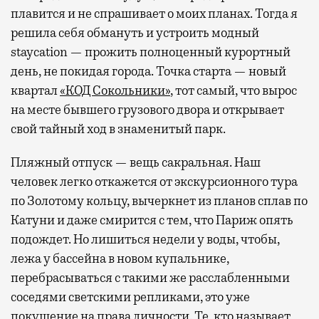
плавится и не спрашивает о моих планах. Тогда я
решила себя обмануть и устроить модный
staycation — прожить полноценный курортный
день, не покидая города. Точка старта — новый
квартал
«КОД Сокольники»
, тот самый, что вырос
на месте бывшего грузового двора и открывает
свой тайный ход в знаменитый парк.
Пляжный отпуск — вещь сакральная. Наш
человек легко откажется от экскурсионного тура
по Золотому кольцу, вычеркнет из планов сплав по
Катуни и даже смирится с тем, что Париж опять
подождет. Но лишиться недели у воды, чтобы,
лежа у бассейна в новом купальнике,
перебрасываться с такими же расслабленными
соседями светскими репликами, это уже
покушение на права личности. Те, кто называет