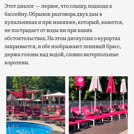
Этот диалог — первое, что слышу, подходя к
бассейну. Обрывок разговора двух дам в
купальниках и при макияже, который, кажется,
не пострадает от воды ни при каких
обстоятельствах. На этом дискуссия о курортах
закрывается, и обе изображают ленивый брасс,
держа головы над водой, словно ватерпольные
королевы.