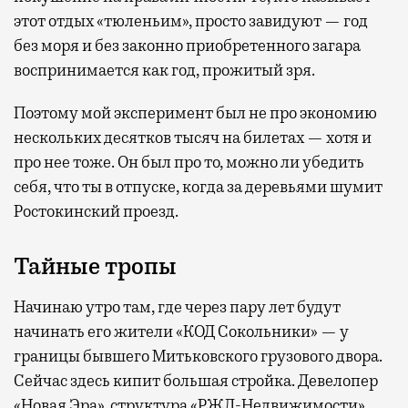
этот отдых «тюленьим», просто завидуют — год
без моря и без законно приобретенного загара
воспринимается как год, прожитый зря.
Поэтому мой эксперимент был не про экономию
нескольких десятков тысяч на билетах — хотя и
про нее тоже. Он был про то, можно ли убедить
себя, что ты в отпуске, когда за деревьями шумит
Ростокинский проезд.
Тайные тропы
Начинаю утро там, где через пару лет будут
начинать его жители «КОД Сокольники» — у
границы бывшего Митьковского грузового двора.
Сейчас здесь кипит большая стройка. Девелопер
«Новая Эра», структура «РЖД-Недвижимости»,