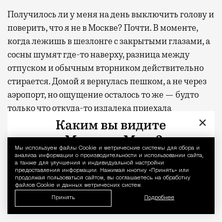
Получилось ли у меня на день выключить голову и
поверить, что я не в Москве? Почти. В моменте,
когда лежишь в шезлонге с закрытыми глазами, а
сосны шумят где-то наверху, разница между
отпуском и обычным вторником действительно
стирается. Домой я вернулась пешком, а не через
аэропорт, но ощущение осталось то же — будто
только что откуда-то издалека приехала
×
отдохнувшей.
С проектной декларацией можно ознакомиться по
Мы используем файлы Сookie и метрические системы для сбора и
Уведомление 
ссылке
.
анализа информации о производительности и использовании сайта,
а также для улучшения и индивидуальной настройки
предоставления информации. Нажимая кнопку «Принять» или
продолжая пользоваться сайтом, вы соглашаетесь на обработку
Фото:
пресс-служба девелоперской компании
файлов Cookie и данных метрических систем.
«Новая Эра» и пресс-служба АНО «Развитие
Принять
Подробнее
парков»