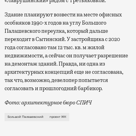
«Лаврушинский» рядом с Третьяковкой.
Здание планируют возвести на месте офисных
особняков 1990-х годов на углу Большого
Палашевского переулка, который дальше
переходит в Сытинский. У застройщика с 2020
года согласовано там 12 тыс. кв. м жилой
недвижимости, а сейчас он получает разрешение
на демонтаж зданий.
Правда, ни одна из
архитектурных концепций еще не согласована,
так что, возможно, девелопер попытается
согласовать и прошлогодний барбикор.
Фото: архитектурное бюро СПИЧ
В прошлом году архитекторы предложили построить у
Большой Палашевский
проект ЖК