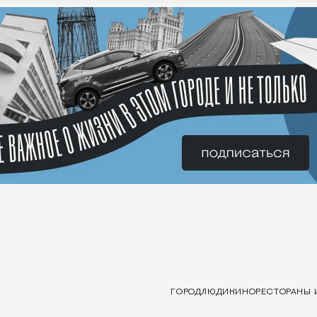
ГОРОД
ЛЮДИ
КИНО
РЕСТОРАНЫ 