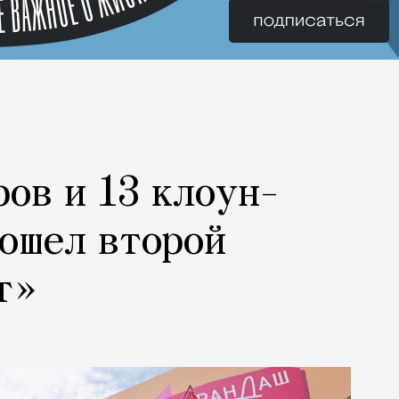
ров и 13 клоун-
рошел второй
т»