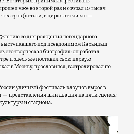
тие. Во-вторых, принимала фестиваль
прошел уже во второй раз и собрал 10 тысяч
н-театров (кстати, в цирке это число —
25-летию со дня рождения легендарного
, выступавшего под псевдонимом Карандаш.
сь его творческая биография: он работал
ре и здесь же поставил свою первую
ал в Москву, прославился, гастролировал по
России уличный фестиваль клоунов вырос в
 — представления шли два дня на пяти сценах:
культуры и стадиона.