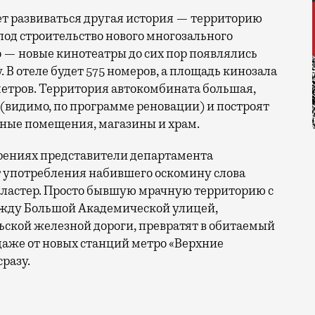
ет развиваться другая история — территорию
од строительство нового многозального
о — новые кинотеатры до сих пор появлялись
. В отеле будет 575 номеров, а площадь кинозала
метров. Территория автокомбината большая,
 (видимо, по программе реновации) и построят
сные помещения, магазины и храм.
ерениях представители департамента
 употребления набившего оскомину слова
т кластер. Просто бывшую мрачную территорию с
ежду Большой Академической улицей,
ской железной дороги, превратят в обитаемый
даже от новых станций метро «Верхние
сразу.