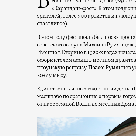
В минувший уикенд маленькая Старица в Тверской области отметила сразу два
события. Во-первых, свое 729-ле
«Карандаш-фест». В этом году он 
зрителей, более 300 артистов и 13 клоу
счастливое).
В этом году фестиваль был посвящен 1
советского клоуна Михаила Румянцева
Именно в Старице в 1920-х годах начала
оформителем афиш в местном драмтеат
клоунскую репризу. Позже Румянцев уех
всему миру.
Единственный на сегодняшний день в 
масштабе по сравнению с первым годом
от набережной Волги до местных Дома 