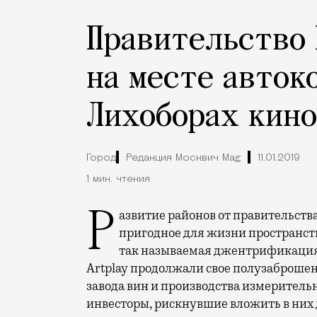
Правительство 
на месте авток
Лихоборах кино
Город
Редакция Москвич Mag
11.01.2019
1 мин. чтения
Развитие районов от правительства Москвы — мрачную промзону переделают в
пригодное для жизни пространст
так называемая джентрификация п
Artplay
продолжали свое полузаброшенн
завода вин и производства измеритель
инвесторы, рискнувшие вложить в них 