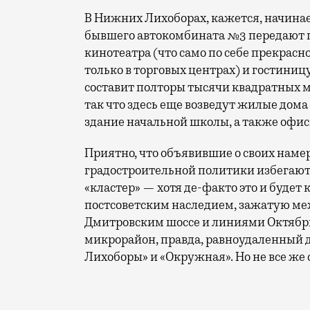
В Нижних Лихоборах, кажется, начина
бывшего автокомбината №3 передают п
кинотеатра (что само по себе прекрасн
только в торговых центрах) и гостиницу
составит полторы тысячи квадратных 
так что здесь еще возведут жилые дома
здание начальной школы, а также офи
Приятно, что объявившие о своих нам
градостроительной политики избегают
«кластер» — хотя де-факто это и буде
постсоветским наследием, зажатую м
Дмитровским шоссе и линиями Октябрь
микрорайон, правда, равноудаленный 
Лихоборы» и «Окружная». Но не все же 