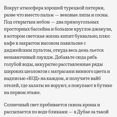
Вокруг атмосфера хорошей турецкой пятерки,
разве что вместо пальм — вековые липы и сосны.
Под открытым небом — два прямоугольных
просторных бассейна и большое круглое джакузи,
в котором светская жизнь кипит буквально, плюс
кафе в закрытом высоком павильоне с
диджейским пультом, откуда весь день льется
ненавязчивый лаундж. Добавьте сюда рябь
голубой воды, аккуратно расставленные ряды
широких шезлонгов с матрасами винного цвета и
надписью «КОД» на каждом, и получите вайб
отелей, где халаты не воруют, а покупают в бутике
на первом этаже.
Солнечный свет пробивается сквозь кроны и
рассыпается по воде бликами — в Дубае за такой