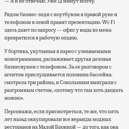
— Я и не отвечаю. Уже 14 минут молчу.
Рядом бизнес-леди с ноутбуком в правой руке и
телефоном в левой правит презентацию. Wi-Fi
здесь дают по запросу — офис у воды из мема
превратился в рабочую опцию.
У бортика, укутанная в парео с узнаваемыми
монограммами, расхаживает другая деловая
бизнесвумен с телефоном. За ее разговором с
агентом прислушивается половина бассейна:
смотрела три района, и Сокольники выиграли с
разгромным счетом, «потому что там хоть дышать
можно».
Персонажи, если присмотреться, те же, что пять
лет назад оккупировали все веранды модных
ресторанов на Малой Бронной — до того, как она