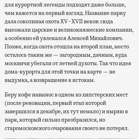
для курортной легенды подходят даже больше,
чем кажется на первый взгляд. Название парку
дала соколиная охота XV−XVII веков: сюда
выезжали царские и великокняжеские компании,
а особенно ей увлекался Алексей Михайлович.
Позже, когда охота отошла на второй план, место
осталось таким же — загородным, дачным, куда
москвичи убегали от летней духоты. Так что идея
дома-курорта для этой точки на карте — не
выдумка, а возвращение к истокам.
Беру кофе навынос в одном из хипстерских мест
(после реновации, первый этап которой
завершился в декабре, их тут немало) и ныряю в
парк, который сильно преобразился, но
старомосковского очарования своего не потерял.