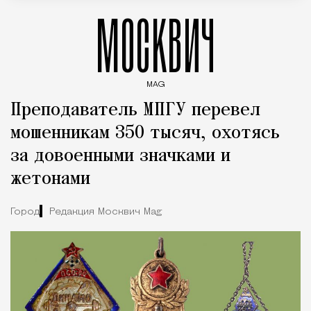
МОСКВИЧ
MAG
Введите ключевые слова для поиска статей
Преподаватель МПГУ перевел
мошенникам 350 тысяч, охотясь
за довоенными значками и
жетонами
Город
Редакция Москвич Mag