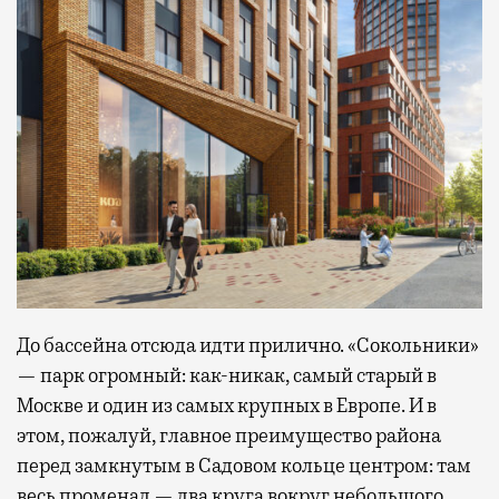
До бассейна отсюда идти прилично. «Сокольники»
— парк огромный: как-никак, самый старый в
Москве и один из самых крупных в Европе. И в
этом, пожалуй, главное преимущество района
перед замкнутым в Садовом кольце центром: там
весь променад — два круга вокруг небольшого