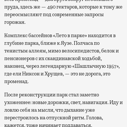
пруда, здесь же — 490 гектаров, которые к тому же
переосмысляют под современные запросы
горожан.
Комплекс бассейнов «Лето в парке» находится в
глубине парка, ближе к Яузе. Полчаса по
тенистым аллеям, мимо велосипедистов, белок и
пенсионеров с их скандинавской ходьбой,
наконец, через легендарную «Шашлычную 1957»,
где ели Никсон и Хрущев, — это не дорога, это
променад.
После реконструкции парк стал заметно
ухоженнее: новые дорожки, свет, навигация. Иду и
ловлю себя на мысли, что дыхание уже
перестроилось на отпускной ритм. Голова,
кажется, тоже начинает поддаваться.