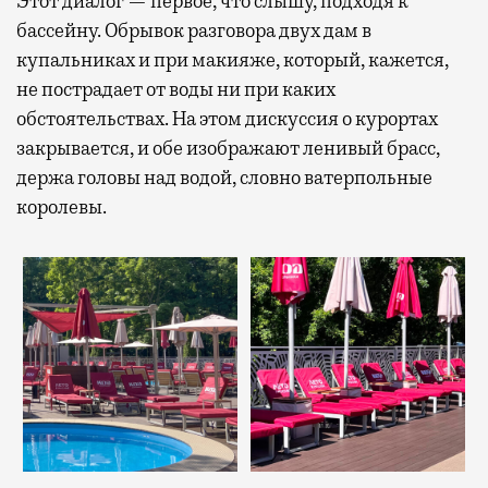
Этот диалог — первое, что слышу, подходя к
бассейну. Обрывок разговора двух дам в
купальниках и при макияже, который, кажется,
не пострадает от воды ни при каких
обстоятельствах. На этом дискуссия о курортах
закрывается, и обе изображают ленивый брасс,
держа головы над водой, словно ватерпольные
королевы.