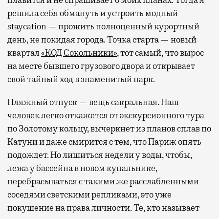
плавится и не спрашивает о моих планах. Тогда я
решила себя обмануть и устроить модный
staycation — прожить полноценный курортный
день, не покидая города. Точка старта — новый
квартал
«КОД Сокольники»
, тот самый, что вырос
на месте бывшего грузового двора и открывает
свой тайный ход в знаменитый парк.
Пляжный отпуск — вещь сакральная. Наш
человек легко откажется от экскурсионного тура
по Золотому кольцу, вычеркнет из планов сплав по
Катуни и даже смирится с тем, что Париж опять
подождет. Но лишиться недели у воды, чтобы,
лежа у бассейна в новом купальнике,
перебрасываться с такими же расслабленными
соседями светскими репликами, это уже
покушение на права личности. Те, кто называет