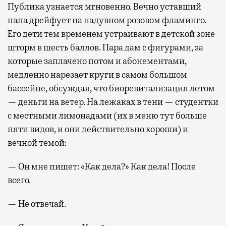
Публика узнается мгновенно. Вечно уставший
папа дрейфует на надувном розовом фламинго.
Его дети тем временем устраивают в детской зоне
шторм в шесть баллов. Пара дам с фигурами, за
которые заплачено потом и абонементами,
медленно нарезает круги в самом большом
бассейне, обсуждая, что биоревитализация летом
— деньги на ветер. На лежаках в тени — студентки
с местными лимонадами (их в меню тут больше
пяти видов, и они действительно хороши) и
вечной темой:
— Он мне пишет: «Как дела?» Как дела! После
всего.
— Не отвечай.