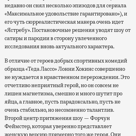
недавно он снял несколько эпизодов для сериала
«Максимальное удовольствие гарантировано»), и
его чуть сюрреалистическая манера очень идет
«Ястребу». Постановочные решения уводят шоу от
сатиры и пародии в сторону увлеченного
исследования вновь актуального характера.
В отличие от героев добрых спортивных комедий
образца «Теда Лассо» Лонни Хокинс совершенно
не нуждается в нравственном перерождении. Это
отчетливо неприятный герой, но он совсем не
лишен магнетизма, смешно и много шутит про
яйца, а главное, пусть парадоксально, пусть не
очень стабильно, но несомненно талантлив.
Второй центр притяжения шоу — Форчун
Феймстер, которая уверенно представляет
женскую версию примерно того же героя. Они