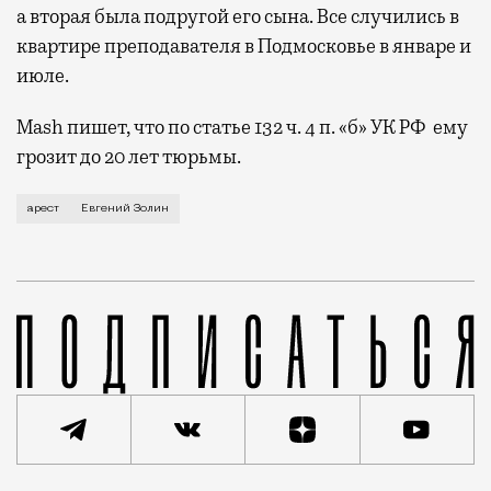
а вторая была подругой его сына. Все случились в
квартире преподавателя в Подмосковье в январе и
июле.
Mash пишет, что по статье 132 ч. 4 п. «б» УК РФ ему
грозит до 20 лет тюрьмы.
Избрать для Золина меру пресечения в виде заключе
арест
Евгений Золин