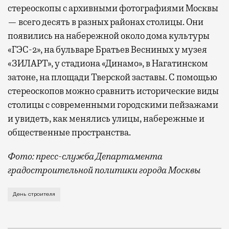
стереоскопы с архивными фотографиями Москвы
— всего десять в разных районах столицы. Они
появились на набережной около дома культуры
«ГЭС-2», на бульваре Братьев Весниных у музея
«ЗИЛАРТ», у стадиона «Динамо», в Нагатинском
затоне, на площади Тверской заставы. С помощью
стереоскопов можно сравнить исторические виды
столицы с современными городскими пейзажами
и увидеть, как менялись улицы, набережные и
общественные пространства.
Фото: пресс-служба Департамента
градостроительной политики города Москвы
В этом году профессиональный праздник День строи
День строителя