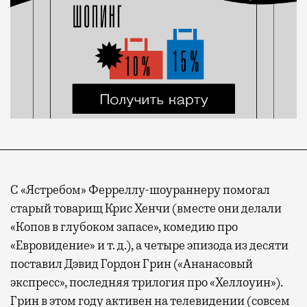
С «Ястребом» Ферреллу-шоураннеру помогал
старый товарищ Крис Хенчи (вместе они делали
«Копов в глубоком запасе», комедию про
«Евровидение» и т. д.), а четыре эпизода из десяти
поставил Дэвид Гордон Грин («Ананасовый
экспресс», последняя трилогия про «Хеллоуин»).
Грин в этом году активен на телевидении (совсем