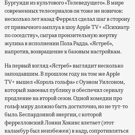
Бургунди из культового «Телеведущего». В мире
современных телесериалов он тоже не новичок:
несколько лет назад Феррелл сделал шаг в сторону
от привычного амплуа в шоу Apple TV+ «Психиатр
по соседству», сыграв пронзительную жертву
жулика в исполнении Пола Радда. «Ястреб»,
напротив, возвращение к базовым настройкам.
На первый взгляд «Ястреб» выглядит несколько
запоздавшим. В прошлом году на том же Apple
TV+ вышел «Король гольфа» с Оуэном Уилсоном,
который завоевал публику и обеспечил сериалу
продление на второй сезон. Одной комедии про
гольф миру должно быть достаточно, но не тут-то
было. Беспардонной энергии, с которой
феррелловский Лонни Хокинс влетает (этот
каламбур был неизбежен) в кадр, сопротивляться