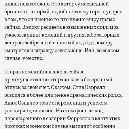
никак невозможно. Это актер сумасшедшей
органики, который, подобно своему герою, уверен
в том, что он именно то, что нужно миру прямо
сейчас. В эпоху расцвета возвышенных фильмов
ужасов, кринж-комедий и других лабораторных
жанров скабрезный и наглый подход к юмору
смотрится и вправду освежающе. Или, во всяком
случае, уместно.
Старая комедийная школа сейчас
преимущественно отправилась в бессрочный
отпуск за свой счет. Скажем, Стив Каррелл
освоился в более или менее драматических ролях,
Адам Сэндлер тоже с переменным успехом
расширяет диапазон. На этом фоне выход
пережаренного в солярии Феррелла в клетчатых
брючках и женской блузке выглядит особенно