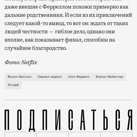
даже внешне с Ферреллом похожи примерно как
дальние родственники. И если из их приключений
следует какой-то вывод, то вот он: ждать от таких
людей честности — гиблое дело, однако они
вполне, как показывает финал, способны на
случайное благородство.
Фото: Netflix
Когда-то Лонни Хокинс (Уилл Феррелл) был звездой 
Молли Шеннон
Сериал недели
Уилл Феррелл
Форчун Феймстер
Ястреб