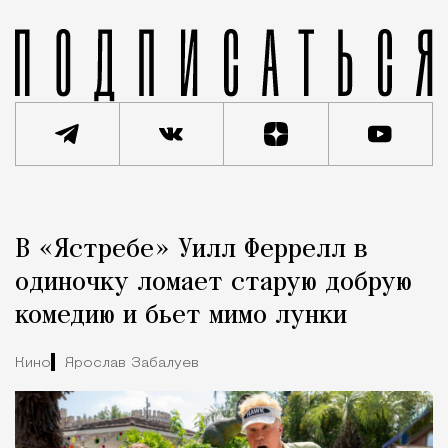
Реклама
Редакция Москвич Mag
В «Ястребе» Уилл Феррелл в
Город
одиночку ломает старую добрую
комедию и бьет мимо лунки
Кино
Ярослав Забалуев