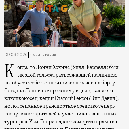
09.08.2026
3 мин. чтения
Когда-то Лонни Хокинс (Уилл Феррелл) был
звездой гольфа, разъезжавшей на личном
автобусе с собственной физиономией на борту.
Сегодня Лонни по-прежнему в деле, как и его
клюшконосец-кедди Старый Генри (Кит Дэвид),
но потрепанное транспортное средство теперь
распугивает зрителей и участников заштатных
турниров. Увы, Генри падает замертво прямо во