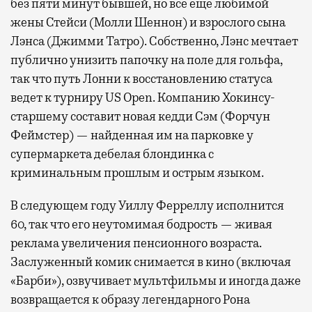
без пяти минут бывшей, но все еще любимой
жены Стейси (Молли Шеннон) и взрослого сына
Лэнса (Джимми Татро). Собственно, Лэнс мечтает
публично унизить папочку на поле для гольфа,
так что путь Лонни к восстановлению статуса
ведет к турниру US Open. Компанию Хокинсу-
старшему составит новая кедди Сэм (Форчун
Феймстер) — найденная им на парковке у
супермаркета дебелая блондинка с
криминальным прошлым и острым языком.
В следующем году Уиллу Ферреллу исполнится
60, так что его неутомимая бодрость — живая
реклама увеличения пенсионного возраста.
Заслуженный комик снимается в кино (включая
«Барби»), озвучивает мультфильмы и иногда даже
возвращается к образу легендарного Рона