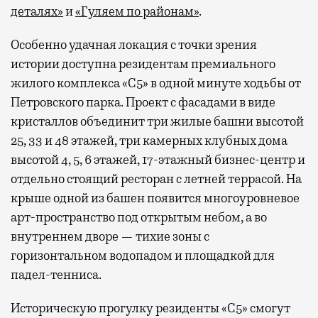
деталях»
и
«Гуляем по районам»
.
Особенно удачная локация с точки зрения
истории доступна резидентам премиального
жилого комплекса «С5»
в одной минуте ходьбы от
Петровского парка. Проект с фасадами в виде
кристаллов объединит три жилые башни высотой
25, 33 и 48 этажей, три камерных клубных дома
высотой 4, 5, 6 этажей, 17-этажный бизнес-центр и
отдельно стоящий ресторан с летней террасой. На
крыше одной из башен появится многоуровневое
арт-пространство под открытым небом, а во
внутреннем дворе — тихие зоны с
горизонтальном водопадом и площадкой для
падел-тенниса.
Историческую прогулку резиденты «С5» смогут