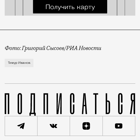
Фото: Григорий Сысоев/РИА Новости
Пресненский суд частично удовлетворил иск Генпрок
Тимур Иванов