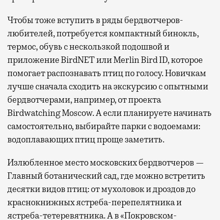
Чтобы тоже вступить в ряды бердвотчеров-
любителей, потребуется компактный бинокль,
термос, обувь с нескользкой подошвой и
приложение BirdNET или Merlin Bird ID, которое
помогает распознавать птиц по голосу. Новичкам
лучше сначала сходить на экскурсию с опытными
бердвотчерами, например, от проекта
Birdwatching Moscow. А если планируете начинать
самостоятельно, выбирайте парки с водоемами:
водоплавающих птиц проще заметить.
Излюбленное место московских бердвотчеров —
Главный ботанический сад, где можно встретить
десятки видов птиц: от мухоловок и дроздов до
краснокнижных ястреба-перепелятника и
ястреба-тетеревятника. А в «Покровском-