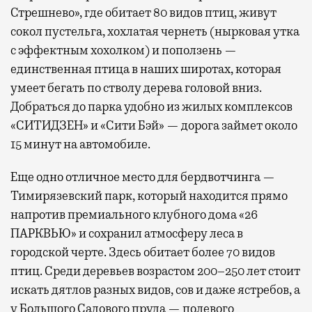
Стрешнево», где обитает 80 видов птиц, живут
сокол пустельга, хохлатая чернеть (нырковая утка
с эффектным хохолком) и поползень —
единственная птица в наших широтах, которая
умеет бегать по стволу дерева головой вниз.
Добраться до парка удобно из жилых комплексов
«СИТИДЗЕН» и «Сити Бэй» — дорога займет около
15 минут на автомобиле.
Еще одно отличное место для бердвотчинга —
Тимирязевский парк, который находится прямо
напротив премиального клубного дома «26
ПАРКВЬЮ» и сохранил атмосферу леса в
городской черте. Здесь обитает более 70 видов
птиц. Среди деревьев возрастом 200–250 лет стоит
искать дятлов разных видов, сов и даже ястребов, а
у Большого Садового пруда — полевого