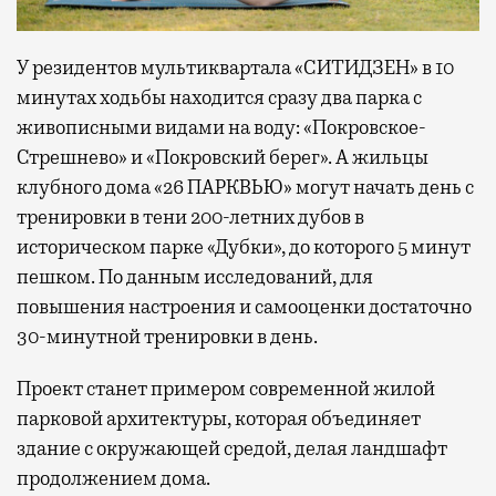
У резидентов мультиквартала «СИТИДЗЕН» в 10
минутах ходьбы находится сразу два парка с
живописными видами на воду: «Покровское-
Стрешнево» и «Покровский берег». А жильцы
клубного дома «26 ПАРКВЬЮ» могут начать день с
тренировки в тени 200-летних дубов в
историческом парке «Дубки», до которого 5 минут
пешком. По данным исследований, для
повышения настроения и самооценки достаточно
30-минутной тренировки в день.
Проект станет примером современной жилой
парковой архитектуры, которая объединяет
здание с окружающей средой, делая ландшафт
продолжением дома.