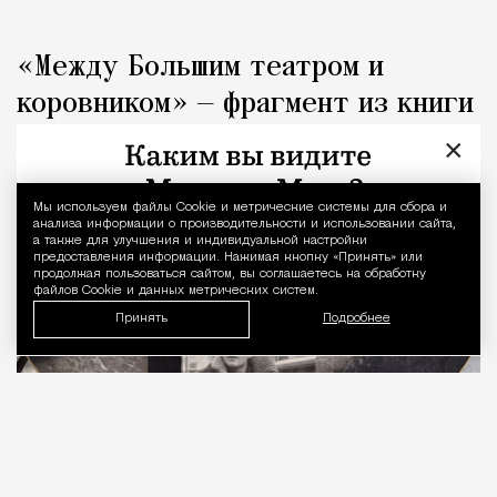
«Между Большим театром и
коровником» — фрагмент из книги
«Капоте в СССР»
×
Люди
Редакция Москвич Mag
Мы используем файлы Сookie и метрические системы для сбора и
Уведомление 
анализа информации о производительности и использовании сайта,
а также для улучшения и индивидуальной настройки
предоставления информации. Нажимая кнопку «Принять» или
продолжая пользоваться сайтом, вы соглашаетесь на обработку
файлов Cookie и данных метрических систем.
Принять
Подробнее