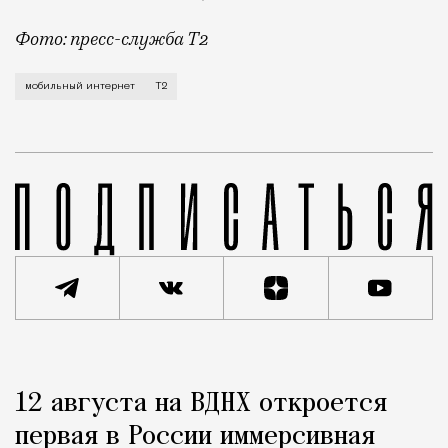
Фото: пресс-служба Т2
Мобильный оператор Т2 завершил работы по увеличе
мобильный интернет
Т2
Реклама
Редакция Москвич Mag
12 августа на ВДНХ откроется
Город
первая в России иммерсивная