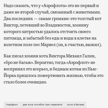
Надо сказать, что у «Аэрофлота» это не первый и
даже не второй случай, связанный с животными.
Два последних — самые громкие: это толстый кот
Виктор, летевший во Владивосток, хозяину
которого хитростью удалось отстоять своего
питомца, и забытый без еды и воды в клетке на
взлетном поле пес Марвел (он, к счастью, выжил).
Как писал хозяин кота Виктора Михаил Галин,
«бро не багаж». Вероятно, тогда «Аэрофлот» не
воспринял это всерьез, и бедным котам из Нью-
Йорка пришлось пожертвовать жизнью, чтобы это
стало более очевидно.
Коты породы американский колор-пойнт летели в баг
Аэрофлот
два кота погибли при перелете
коты в багаже