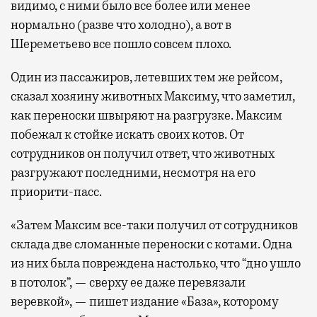
видимо, с ними было все более или менее
нормально (разве что холодно), а вот в
Шереметьево все пошло совсем плохо.
Один из пассажиров, летевших тем же рейсом,
сказал хозяину животных Максиму, что заметил,
как переноски швыряют на разгрузке. Максим
побежал к стойке искать своих котов. От
сотрудников он получил ответ, что животных
разгружают последними, несмотря на его
приорити-пасс.
«Затем Максим все-таки получил от сотрудников
склада две сломанные переноски с котами. Одна
из них была повреждена настолько, что “дно ушло
в потолок”, — сверху ее даже перевязали
веревкой», — пишет издание «База», которому