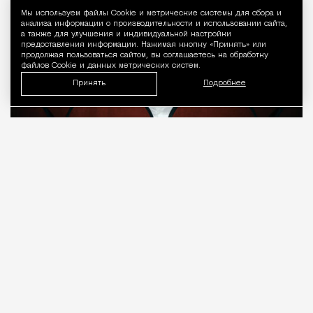
Мы используем файлы Сookie и метрические системы для сбора и
Уведомление 
анализа информации о производительности и использовании сайта,
а также для улучшения и индивидуальной настройки
предоставления информации. Нажимая кнопку «Принять» или
продолжая пользоваться сайтом, вы соглашаетесь на обработку
файлов Cookie и данных метрических систем.
Принять
Подробнее
08.08.2026
7 мин. чтения
О рождении за границей благодаря бабушке
Алисе Фрейндлих, о папе, который устраивал
трудотерапию, заставляя убирать за собаками на
улице, об изменениях в театре «На Страстном» и о
своем настоящем семейном кино.
ПРОДОЛЖЕНИЕ НИЖЕ