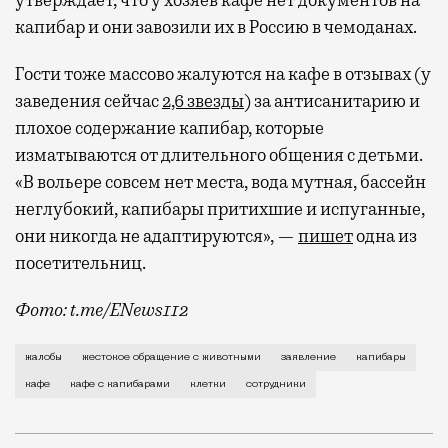
утверждает, что у хозяев кафе нет документов на
капибар и они завозили их в Россию в чемоданах.
Гости тоже массово жалуются на кафе в отзывах (у
заведения сейчас
2,6 звезды
) за антисанитарию и
плохое содержание капибар, которые
изматываются от длительного общения с детьми.
«В вольере совсем нет места, вода мутная, бассейн
неглубокий, капибары притихшие и испуганные,
они никогда не адаптируются», —
пишет
одна из
посетительниц.
Фото: t.me/ENews112
С момента открытия нового контактного кафе с капи
жалобы
жестокое обращение с животными
заявление
капибары
кафе
кафе с капибарами
клетки
сотрудники