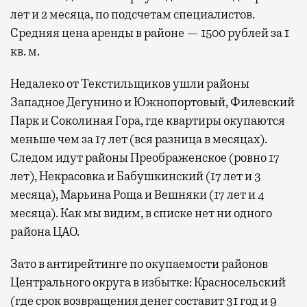
лет и 2 месяца, по подсчетам специалистов.
Средняя цена аренды в районе — 1500 рублей за 1
кв. м.
Недалеко от Текстильщиков ушли районы
Западное Дегунино и Южнопортовый, Филевский
Парк и Соколиная Гора, где квартиры окупаются
меньше чем за 17 лет (вся разница в месяцах).
Следом идут районы Преображенское (ровно 17
лет), Некрасовка и Бабушкинский (17 лет и 3
месяца), Марьина Роща и Вешняки (17 лет и 4
месяца). Как мы видим, в списке нет ни одного
района ЦАО.
Зато в антирейтинге по окупаемости районов
Центрального округа в избытке: Красносельский
(где срок возвращения денег составит 31 год и 9