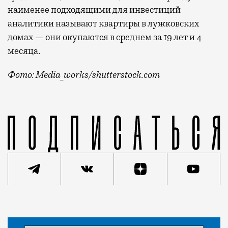
наименее подходящими для инвестиций
аналитики называют квартиры в лужковских
домах — они окупаются в среднем за 19 лет и 4
месяца.
Фото: Media_works/shutterstock.com
Эксперты уже довольно давно говорят, что на окраин
Статья
Николай Спиридонов
Город