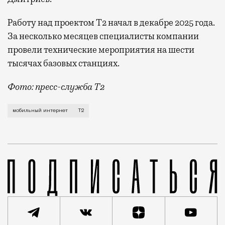
Работу над проектом Т2 начал в декабре 2025 года.
За несколько месяцев специалисты компании
провели технические мероприятия на шести
тысячах базовых станциях.
Фото: пресс-служба Т2
Мобильный оператор Т2 завершил работы по увеличе
мобильный интернет
Т2