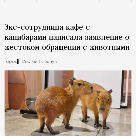
Реклама
Редакция Москвич Mag
Экс-сотрудница кафе с
Город
капибарами написала заявление о
жестоком обращении с животными
Город
Сергей Рыбачук