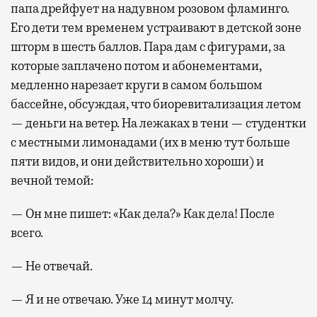
папа дрейфует на надувном розовом фламинго.
Его дети тем временем устраивают в детской зоне
шторм в шесть баллов. Пара дам с фигурами, за
которые заплачено потом и абонементами,
медленно нарезает круги в самом большом
бассейне, обсуждая, что биоревитализация летом
— деньги на ветер. На лежаках в тени — студентки
с местными лимонадами (их в меню тут больше
пяти видов, и они действительно хороши) и
вечной темой:
— Он мне пишет: «Как дела?» Как дела! После
всего.
— Не отвечай.
— Я и не отвечаю. Уже 14 минут молчу.