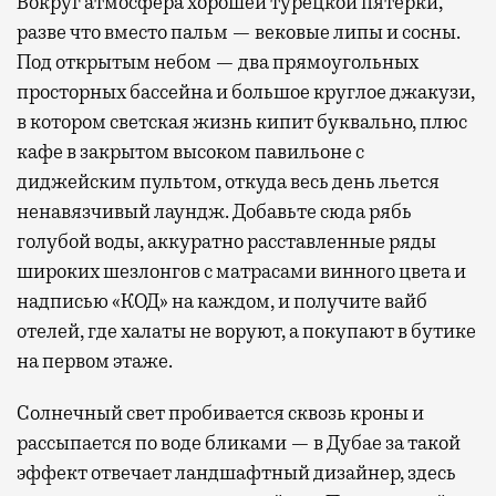
Вокруг атмосфера хорошей турецкой пятерки,
разве что вместо пальм — вековые липы и сосны.
Под открытым небом — два прямоугольных
просторных бассейна и большое круглое джакузи,
в котором светская жизнь кипит буквально, плюс
кафе в закрытом высоком павильоне с
диджейским пультом, откуда весь день льется
ненавязчивый лаундж. Добавьте сюда рябь
голубой воды, аккуратно расставленные ряды
широких шезлонгов с матрасами винного цвета и
надписью «КОД» на каждом, и получите вайб
отелей, где халаты не воруют, а покупают в бутике
на первом этаже.
Солнечный свет пробивается сквозь кроны и
рассыпается по воде бликами — в Дубае за такой
эффект отвечает ландшафтный дизайнер, здесь