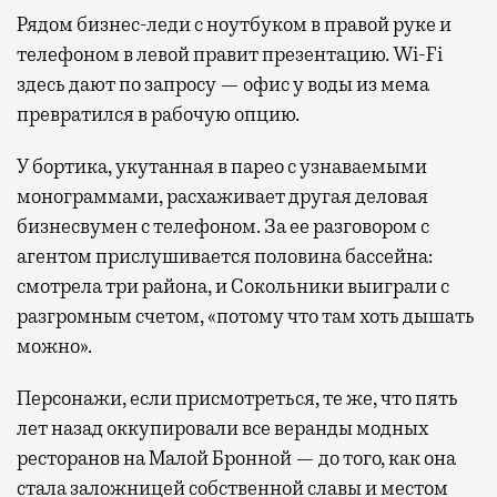
Рядом бизнес-леди с ноутбуком в правой руке и
телефоном в левой правит презентацию. Wi-Fi
здесь дают по запросу — офис у воды из мема
превратился в рабочую опцию.
У бортика, укутанная в парео с узнаваемыми
монограммами, расхаживает другая деловая
бизнесвумен с телефоном. За ее разговором с
агентом прислушивается половина бассейна:
смотрела три района, и Сокольники выиграли с
разгромным счетом, «потому что там хоть дышать
можно».
Персонажи, если присмотреться, те же, что пять
лет назад оккупировали все веранды модных
ресторанов на Малой Бронной — до того, как она
стала заложницей собственной славы и местом