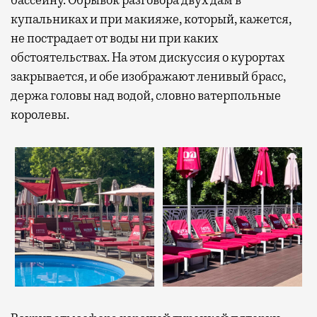
бассейну. Обрывок разговора двух дам в
купальниках и при макияже, который, кажется,
не пострадает от воды ни при каких
обстоятельствах. На этом дискуссия о курортах
закрывается, и обе изображают ленивый брасс,
держа головы над водой, словно ватерпольные
королевы.