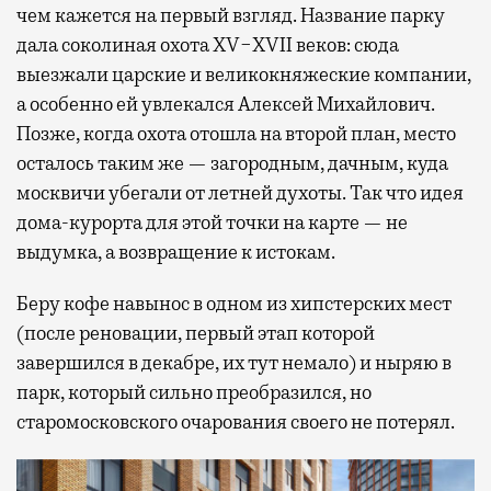
чем кажется на первый взгляд. Название парку
дала соколиная охота XV−XVII веков: сюда
выезжали царские и великокняжеские компании,
а особенно ей увлекался Алексей Михайлович.
Позже, когда охота отошла на второй план, место
осталось таким же — загородным, дачным, куда
москвичи убегали от летней духоты. Так что идея
дома-курорта для этой точки на карте — не
выдумка, а возвращение к истокам.
Беру кофе навынос в одном из хипстерских мест
(после реновации, первый этап которой
завершился в декабре, их тут немало) и ныряю в
парк, который сильно преобразился, но
старомосковского очарования своего не потерял.