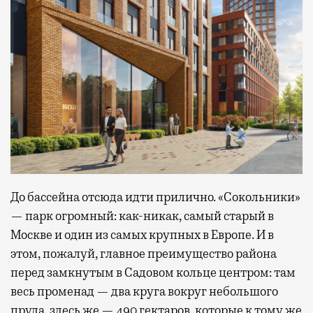
До бассейна отсюда идти прилично. «Сокольники»
— парк огромный: как-никак, самый старый в
Москве и один из самых крупных в Европе. И в
этом, пожалуй, главное преимущество района
перед замкнутым в Садовом кольце центром: там
весь променад — два круга вокруг небольшого
пруда, здесь же — 490 гектаров, которые к тому же