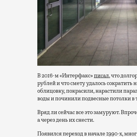
В 2016-м «Интерфакс»
писал
, что долг
рублей и что смету удалось сократить 
облицовку, покрасили, нарастили пара
воды и починили подвесные потолки в 
Вряд ли сейчас все это замуруют. Впроч
а через день их снести.
Появился переход в начале 1990-х, мно