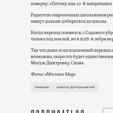
поверху: «Потому как 47-й заворачивал 
Родители современных школьников расс
минут дольше добираться до школы.
Когда переход появился, с Садового убр
только под землей, но в 2016-м зебра ве
Так что даже если подземный переход и
возможно, скоро это будет единственны
Малую Дмитровку. Снова.
Фото: «Москвич Mag»
Первыми тревогу подняли жители района
закрытие
переход Долгоруковский