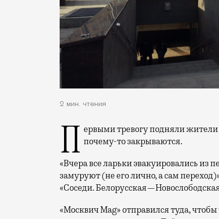
2 мин. чтения
Первыми тревогу подняли жители района — они заметили, что ларьки в переходе
почему-то закрываются.
«Вчера все ларьки эвакуировались из пе
замуруют (не его лично, а сам переход)
«Соседи. Белорусская—Новослободска
«Москвич Mag» отправился туда, чтобы у