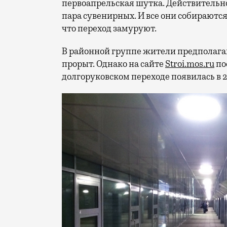
первоапрельская шутка. Действительно,
пара сувенирных. И все они собираются
что переход замуруют.
В районной группе жители предполага
прорыт. Однако на сайте
Stroi.mos.ru
по
долгоруковском переходе появилась в 2