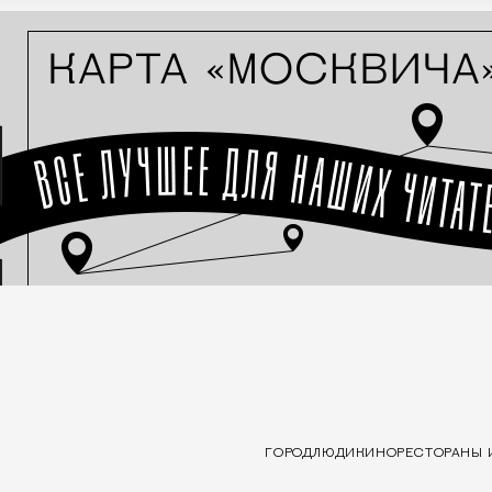
ГОРОД
ЛЮДИ
КИНО
РЕСТОРАНЫ 