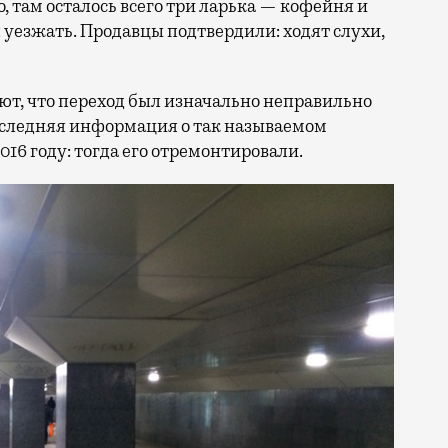
 там осталось всего три ларька — кофейня и
 уезжать. Продавцы подтвердили: ходят слухи,
ют, что переход был изначально неправильно
следняя информация о так называемом
016 году: тогда его отремонтировали.