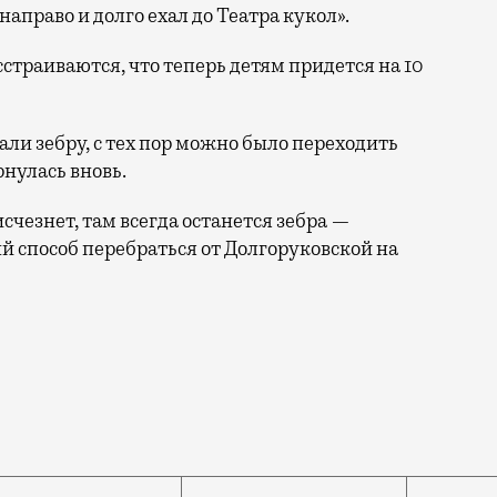
направо и долго ехал до Театра кукол».
траиваются, что теперь детям придется на 10
али зебру, с тех пор можно было переходить
рнулась вновь.
счезнет, там всегда останется зебра —
й способ перебраться от Долгоруковской на
 — они заметили, что ларьки в переходе почему-то зак