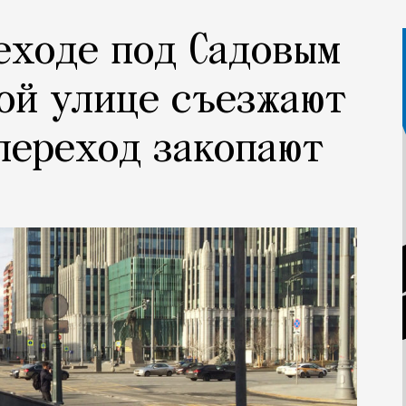
еходе под Садовым
ой улице съезжают
 переход закопают