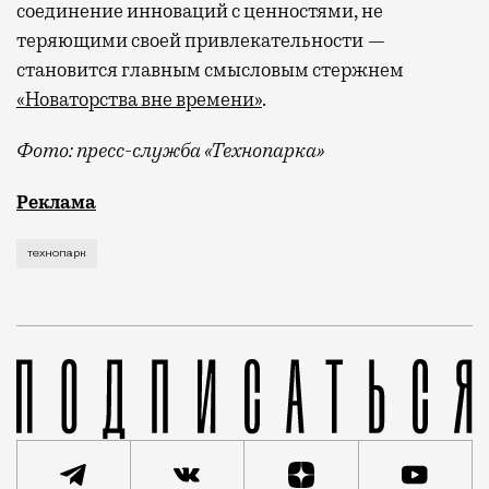
соединение инноваций с ценностями, не
теряющими своей привлекательности —
становится главным смысловым стержнем
«Новаторства вне времени»
.
Фото: пресс-служба «Технопарка»
Рекламные кампании техники редко выходят за рамк
Реклама
технопарк