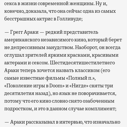
секса в жизни современной женщины. Ну и,
конечно, доказала, что она сейчас одна из самых
бесстрашных актрис в Голливуде;
— Грегг Араки — редкий представитель
американского независимого кино, который берет
не депрессивным занудством. Наоборот, он всегда
оглушал зрителей яркими красками, красивыми
актерами и сексом. Шестидесятишестилетнего
Араки теперь хочется назвать классиком (его
самые известные фильмы «Полный п.»,
«Поколение игры в Doom» и «Нигде» сняты три
десятилетия назад), но язык не поворачивается,
потому что его кино словно снято озабоченным
подростком, и это в данном случае комплимент;
— Араки рассказывал в интервью, что изначально