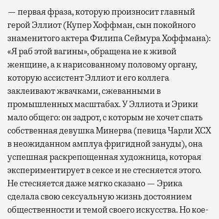
— первая фраза, которую произносит главный
герой Эллиот (Купер Хоффман, сын покойного
знаменитого актера Филипа Сеймура Хоффмана):
«Я раб этой вагины», обращена не к живой
женщине, а к нарисованному половому органу,
которую ассистент Эллиот и его коллега
заклеивают жвачками, сжеванными в
промышленных масштабах. У Эллиота и Эрики
мало общего: он задрот, с которым не хочет спать
собственная девушка Минерва (певица Чарли XCX
в неожиданном амплуа фригидной зануды), она
успешная раскрепощенная художница, которая
экспериментирует в сексе и не стесняется этого.
Не стесняется даже мягко сказано — Эрика
сделала свою сексуальную жизнь достоянием
общественности и темой своего искусства. Но кое-