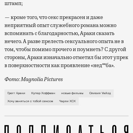
штамп;
— кроме того, что секс прекрасен и даже
неприятный опыт служебного романа можно
вспоминать с благодарностью, Араки сказать
нечего. А разве прелесть сексуального опыта не в
том, чтобы помимо прочего и поумнеть? С другой
стороны, Араки изначально отметил бы этот упрек
в поверхностности как проявление «нед**ба».
Фото: Magnolia Pictures
В первой же сцене своего нового фильма Грегг Арак
Грегг Араки
Купер Хоффман
новые фильмы
Оливия Уайлд
Хочу заняться с тобой сексом
Чарли XCX