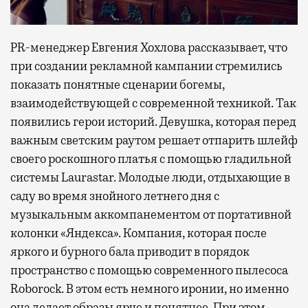
PR-менеджер Евгения Хохлова рассказывает, что
при создании рекламной кампании стремились
показать понятные сценарии богемы,
взаимодействующей с современной техникой. Так
появились герои историй. Девушка, которая перед
важным светским раутом решает отпарить шлейф
своего роскошного платья с помощью гладильной
системы Laurastar. Молодые люди, отдыхающие в
саду во время знойного летнего дня с
музыкальным аккомпанементом от портативной
колонки «Яндекса». Компания, которая после
яркого и бурного бала приводит в порядок
пространство с помощью современного пылесоса
Roborock. В этом есть немного иронии, но именно
она делает образы ярче и понятнее. При этом