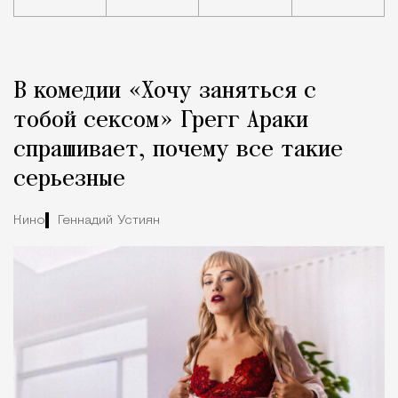
Реклама
Редакция Москвич Mag
В комедии «Хочу заняться с
Город
тобой сексом» Грегг Араки
спрашивает, почему все такие
серьезные
Кино
Геннадий Устиян