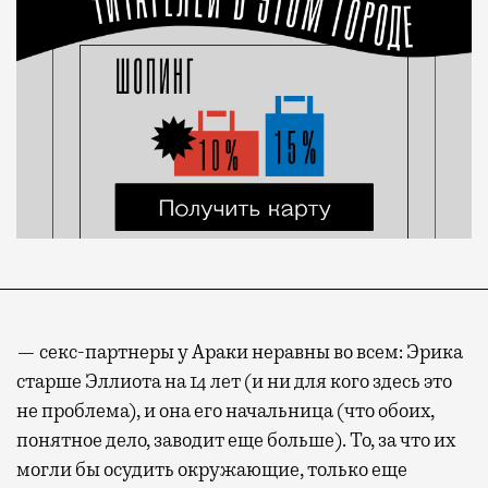
— секс-партнеры у Араки неравны во всем: Эрика
старше Эллиота на 14 лет (и ни для кого здесь это
не проблема), и она его начальница (что обоих,
понятное дело, заводит еще больше). То, за что их
могли бы осудить окружающие, только еще