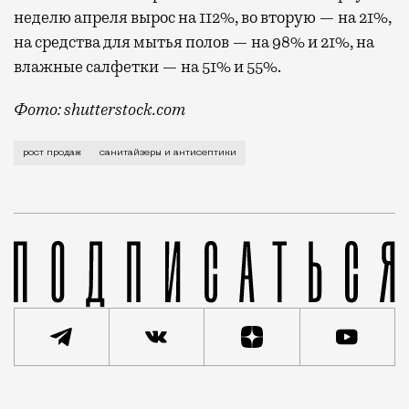
неделю апреля вырос на 112%, во вторую — на 21%,
на средства для мытья полов — на 98% и 21%, на
влажные салфетки — на 51% и 55%.
Фото: shutterstock.com
То есть примерно в сто раз. Если в первые дни эпи
рост продаж
санитайзеры и антисептики