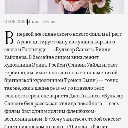
07.08.2026
4 мин. чтения
В первой же сцене своего нового фильма Грегг
Араки цитирует одну из лучших картин о
славе и Голливуде — «Бульвар Сансет» Билли
Уайлдера. В бассейне лицом вниз лежит
художница Эрика Трейси (Оливия Уайлд играет
героиню, чье имя явно вдохновлено знаменитой
британской художницей Трейси Эмин) — точно
так же, как в шедевре 1950-го плавало тело
главного героя, сценариста Джо Гиллиса. «Бульвар
Сансет» был рассказан от лица покойного — весь
фильм был одним долгим флешбэком-
воспоминанием. В «Хочу заняться с тобой сексом»
(в американском прокате с 31 июля, в России