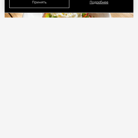
Принять
Подробнее
07.08.2026
3 мин. чтения
Настоящая итальянская ферма и кафе при
ней Fattoria Marian находятся довольно
далеко от Москвы — в Клинском районе, в деревне
Семенково, но фермеры только что открыли кафе
с тем же названием в ЖК «Крылья» на улице
Лобачевского, 120, корп. 1. В Fattoria Marian и за
городом, и в пределах МКАД готовят настолько
основательно, что надо ехать немедленно.