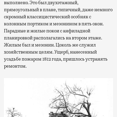
выполнено. Это был двухэтажный,
Современный путешественник часто берет
прямоугольный в плане, типичный, даже немного
с собой не только чемодан, но и ноутбук.
скромный классицистический особняк с
А ожидание рейса все чаще превращается
колонным портиком и мезонином в пять окон.
не в потерянное время, а в возможность
Парадные и жилые покои с анфиладной
спокойно закончить дела или спланировать
планировкой располагались на втором этаже.
активности в путешествии, например
Жилым был и мезонин. Цоколь же служил
забронировать нужные билеты и рестораны.
хозяйственным целям. Ущерб, нанесенный
усадьбе пожаром 1812 года, пришлось устранять
ремонтом.
Бизнес-зал становится местом, где можно
провести переговоры, поработать или просто
выпить кофе, наблюдая сквозь панорамные
окна за тем, как взлетают и садятся
самолеты. В Москве нет недостатка
в лаунжах. В аэропортах их обычно
несколько — в разных зонах воздушных
гаваней. На некоторых вокзалах — тоже.