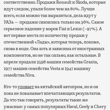
соответственно. Продажи Renault и Skoda, которые
идут следом, упали более чем на 80%. Лучше
всего, если можно так выразиться, дела идут у
УАЗа — продажи снизились только на 36%. Самое
серьезное падение у марок Fiat и Lexus (–97%). А
вот первые места по количеству продаж у
отечественной «Лады», которая теперь, похоже,
снова в моде. Она хоть и зависима от иностранных
компонентов, но не так сильно, как остальные. В
апреле продали 2598 машин семейства Granta,
1977 машин семейства Vesta и 1941 машину
семейства Niva.
Кто-то
уповает
на китайский автопром, но и он
пока не показывает впечатляющих результатов.
Да что там говорить, результаты такие же
ужасные: у самых популярных Haval, Geely и Chery