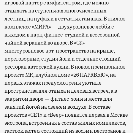
игровой партер с амфитеатром, где можно
отдыхать на ступеньках многочисленных
лестниц, на пуфах и в сетчатых гамаках. В жилом
комплексе «МИРА» — двухуровневое лобби с
выходом в парк, фитнес-студией и всесезонной
чайной верандой во дворе. В «С5» —
многоуровневое арт-пространство на крыше,
переговорные, студия йоги и отдельно стоящий
ресторан авторской кухни. В новом премиальном
проекте MR, клубном доме «26 ПАРКВЬЮ», на
первых этажах предусмотрены уютные
пространства для отдыха и деловых встреч, а в
закрытом дворе — фитнес-зоны и места для
занятий йогой на свежем воздухе. В составе
проектов «СЕТ» и «Веер»
появится
первая в Москве
экотропа, встроенная в состав жилых комплексов,
гастрокластер, состоящий из восьми ресторанов и