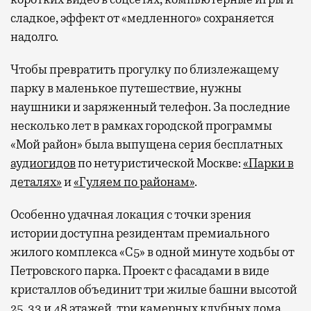
сладкое, эффект от «медленного» сохраняется
надолго.
Чтобы превратить прогулку по близлежащему
парку в маленькое путешествие, нужны
наушники и заряженный телефон. За последние
несколько лет в рамках городской программы
«Мой район» была выпущена серия бесплатных
аудиогидов
по нетуристической Москве:
«Парки в
деталях»
и
«Гуляем по районам»
.
Особенно удачная локация с точки зрения
истории доступна резидентам премиального
жилого комплекса «С5»
в одной минуте ходьбы от
Петровского парка. Проект с фасадами в виде
кристаллов объединит три жилые башни высотой
25, 33 и 48 этажей, три камерных клубных дома