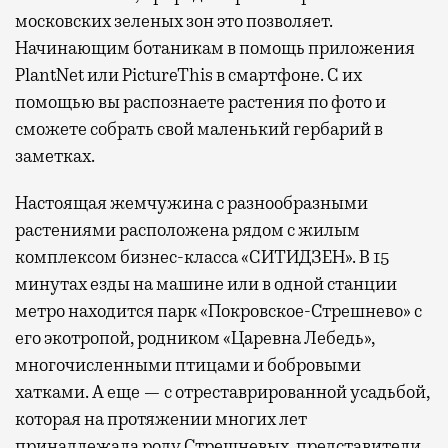
московских зеленых зон это позволяет.
Начинающим ботаникам в помощь приложения
PlantNet или PictureThis в смартфоне. С их
помощью вы распознаете растения по фото и
сможете собрать свой маленький гербарий в
заметках.
Настоящая жемчужина с разнообразными
растениями расположена рядом с жилым
комплексом бизнес-класса «СИТИДЗЕН». В 15
минутах езды на машине или в одной станции
метро находится парк «Покровское-Стрешнево» с
его экотропой, родником «Царевна Лебедь»,
многочисленными птицами и бобровыми
хатками. А еще — с отреставрированной усадьбой,
которая на протяжении многих лет
принадлежала роду Стрешневых, представители