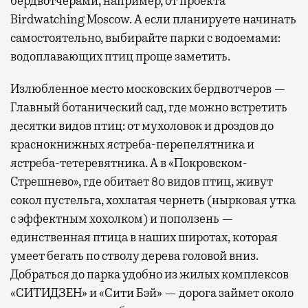
бердвотчерами, например, от проекта
Birdwatching Moscow. А если планируете начинать
самостоятельно, выбирайте парки с водоемами:
водоплавающих птиц проще заметить.
Излюбленное место московских бердвотчеров —
Главный ботанический сад, где можно встретить
десятки видов птиц: от мухоловок и дроздов до
краснокнижных ястреба-перепелятника и
ястреба-тетеревятника. А в «Покровском-
Стрешнево», где обитает 80 видов птиц, живут
сокол пустельга, хохлатая чернеть (нырковая утка
с эффектным хохолком) и поползень —
единственная птица в наших широтах, которая
умеет бегать по стволу дерева головой вниз.
Добраться до парка удобно из жилых комплексов
«СИТИДЗЕН» и «Сити Бэй» — дорога займет около