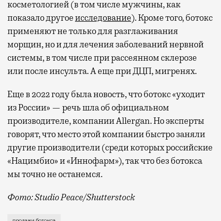
косметологией (в том числе мужчины, как
показало другое
исследование
). Кроме того, ботокс
применяют не только для разглаживания
морщин, но и для лечения заболеваний нервной
системы, в том числе при рассеянном склерозе
или после инсульта. А еще при ДЦП, мигренях.
Еще в 2022 году была новость, что ботокс «уходит
из России» — речь шла об официальном
производителе, компании Allergan. Но эксперты
говорят, что место этой компании быстро заняли
другие производители (среди которых российские
«Нацимбио» и «Иннофарм»), так что без ботокса
мы точно не останемся.
Фото: Studio Peace/Shutterstock
Исследование провела аналитическая компания DSM Gr
продажи ботокса