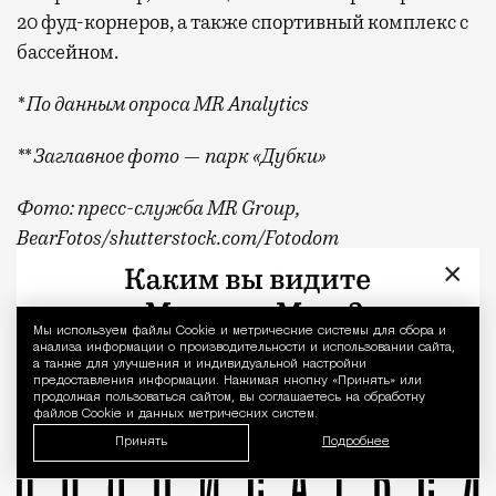
20 фуд-корнеров, а также спортивный комплекс с
бассейном.
* По данным опроса MR Analytics
** Заглавное фото — парк «Дубки»
Фото: пресс-служба MR Group,
BearFotos
/shutterstock.com/Fotodom
×
Квадратные метры, планировки, вид из окон
Реклама
Мы используем файлы Сookie и метрические системы для сбора и
Уведомление 
MR Group
анализа информации о производительности и использовании сайта,
а также для улучшения и индивидуальной настройки
предоставления информации. Нажимая кнопку «Принять» или
продолжая пользоваться сайтом, вы соглашаетесь на обработку
файлов Cookie и данных метрических систем.
Принять
Подробнее