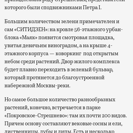
которого были сподвижниками Петра I.
Большим количеством зелени примечателен и
сам «СИТИДЗЕН»: на кровле 56-этажного урбан-
блока «Маяк» появится смотровая площадка,
увитая девичьим виноградом, а на крыше 4-
этажного корпуса — коворкинг под открытым
небом среди растений. Двор жилого комплекса
будет плавно переходить в зеленый бульвар,
который протянется до благоустроенной
набережной Москвы-реки.
Но самое большое количество разнообразных
растений, конечно, встречается в парке
«Покровское-Стрешнево»: там их
почти 200 видов.
Причем основу составляют вековые сосны и ели,
лиственницы, дубы и липы. Есть и несколько