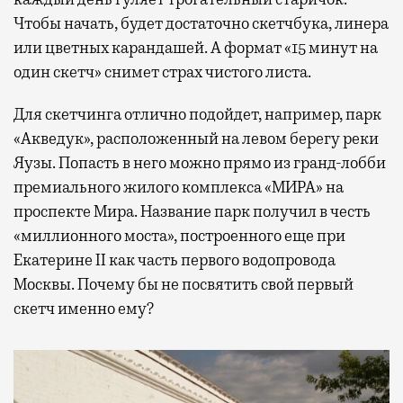
Чтобы начать, будет достаточно скетчбука, линера
или цветных карандашей. А формат «15 минут на
один скетч» снимет страх чистого листа.
Для скетчинга отлично подойдет, например, парк
«Акведук», расположенный на левом берегу реки
Яузы. Попасть в него можно прямо из гранд-лобби
премиального жилого комплекса «МИРА» на
проспекте Мира. Название парк получил в честь
«миллионного моста», построенного еще при
Екатерине II как часть первого водопровода
Москвы. Почему бы не посвятить свой первый
скетч именно ему?