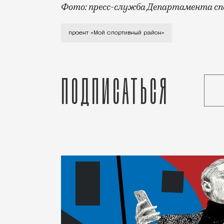
Фото: пресс-служба Департамента сп
Проект мэра Москвы «Мой спортивный ра
проект «Мой спортивный район»
Подписаться
Статья
Редакция Москвич Mag
Город