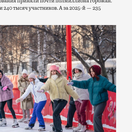
твования приняли почти полмиллиона горожан.
 240 тысяч участников. А за 2025-й — 235