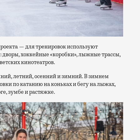
проекта — для тренировок используют
 дворы, хоккейные «коробки», лыжные трассы,
ветских кинотеатров.
нний, летний, осенний и зимний. В зимнем
овки по катанию на коньках и бегу на лыжах,
ге, зумбе и растяжке.