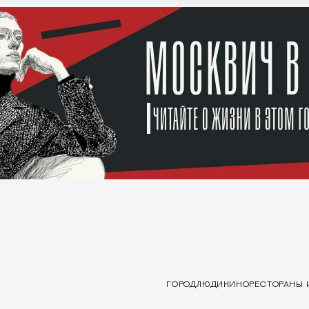
ГОРОД
ЛЮДИ
КИНО
РЕСТОРАНЫ 