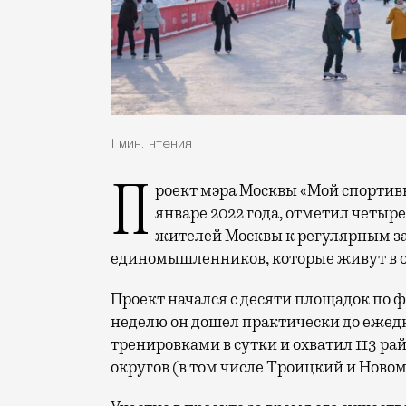
1 мин. чтения
Проект мэра Москвы «Мой спортивный район», который стартовал в столице в
январе 2022 года, отметил четыре
жителей Москвы к регулярным за
единомышленников, которые живут в од
Проект начался с десяти площадок по ф
неделю он дошел практически до ежед
тренировками в сутки и охватил 113 ра
округов (в том числе Троицкий и Ново