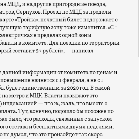
а МЦД, и на другие пригородные поезда,
тров, Серпухов. Проезд по МЦД за пределы
о карте «Тройка», печатный билет подорожает с
ледующую тарифную зону тоже изменится. «С 1
 электричках в пределах одной зоны
обавили в комитете. Для поездки по территории
рый составит 37 рублей», — написал
е данной информации от комитета по ценам и
овышение начнется с 1 февраля, а не с 1
бы будет единственным за 2020 год. В самой
 на метро и МЦК. Власти называют это
 индексацией — что ж, жаль, что вместе с
плата. Тут, конечно, подошло бы похожее по
е было, что расходы, связанные с запуском
го состава и бесплатными двумя неделями,
не думал, что это произойдет так скоро.