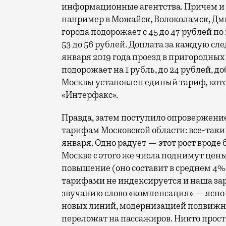
информационные агентства. Причем и н
например в Можайск, Волоколамск, Дми
города подорожает с 45 до 47 рублей п
53 до 56 рублей. Доплата за каждую с
января 2019 года проезд в пригородных
подорожает на 1 рубль, до 24 рублей, д
Москвы установлен единый тариф, кото
«Интерфакс».
Правда, затем поступило опровержени
тарифам Московской области: все-таки п
января. Одно радует — этот рост вроде 
Москве с этого же числа поднимут цены
повышение (оно составит в среднем 4%)
тарифами не индексируется и наша зар
звучанию слово «компенсация» — ясно ж
новых линий, модернизацией подвижно
переложат на пассажиров. Никто просто 