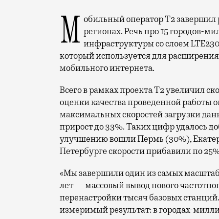
Мобильный оператор Т2 завершил работы по увеличению скорости интернета в
регионах. Речь про 15 городов-ми
инфраструктуры со слоем LTE230
который используется для расширения 
мобильного интернета.
Всего в рамках проекта Т2 увеличил ск
оценки качества проведенной работы о
максимальных скоростей загрузки данн
прирост до 33%. Таких цифр удалось до
улучшению вошли Пермь (30%), Екатери
Петербурге скорости прибавили по 25%
«Мы завершили один из самых масшта
лет — массовый вывод нового частотно
перенастройки тысяч базовых станций.
измеримый результат: в городах-милли