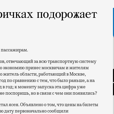
ричках подорожает
я пассажирам.
в, отвечающий за всю транспортную систему
акую экономию принес москвичам и жителям
о житель области, работающий в Москве,
год по сравнению с тем, что было раньше, а на
д в год; к моменту запуска эта цифра уже
не поспоришь, но в связи с чем они появились?
 стал ясен. Объявлено о том, что цены на билеты
ую дату первоначально сообщили