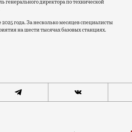
ль генерального директора по технической
.
е 2025 года. За несколько месяцев специалисты
иятия на шести тысячах базовых станциях.
ы по увеличению скорости интернета в регионах. Речь