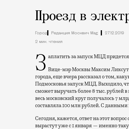
Проезд в элект
Город
Редакция Москвич Mag
27.12.2019
2 мин. чтения
Заплатить за запуск МЦД придетс
Вице-мэр Москвы Максим Ликсуто
города, еще вчера рассказал о том, к
Подмосковья запуск МЦД. Выходило, чт
сможет выручать более 8 тыс. рублей в 
весь московский круг получалось 7 млр
составляла 100 млн рублей. С данными 
Сегодня, кажется, ответ на этот вопрос
вырастут уже с 1 января — именно так