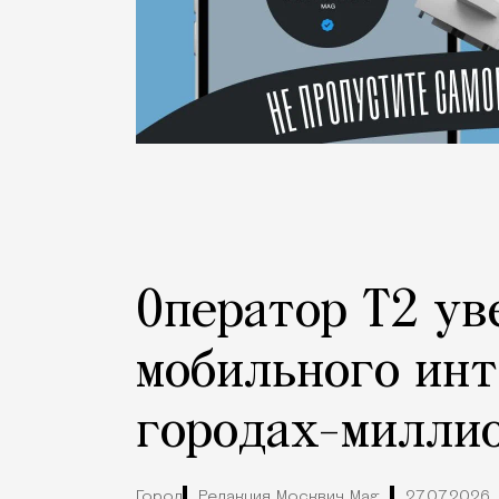
Оператор Т2 ув
мобильного инт
городах-милли
Город
Редакция Москвич Mag
27.07.2026