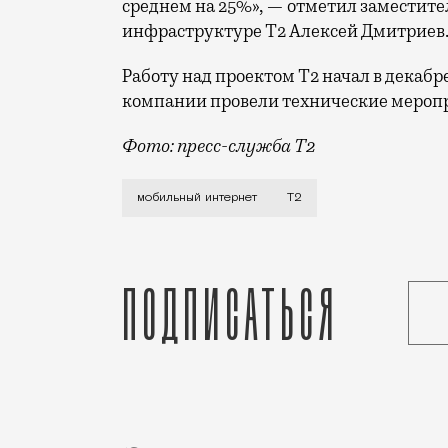
среднем на 25%», — отметил заместите
инфраструктуре Т2 Алексей Дмитриев
Работу над проектом Т2 начал в декабр
компании провели технические меропр
Фото: пресс-служба Т2
Мобильный оператор Т2 завершил работ
мобильный интернет
Т2
Подписаться
Реклама
Редакция Москвич Mag