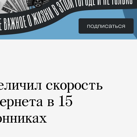
еличил скорость
ернета в 15
онниках