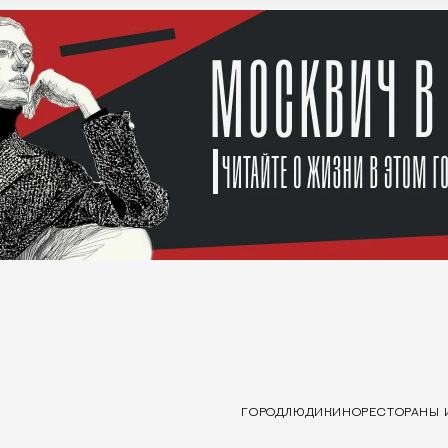
ГОРОД
ЛЮДИ
КИНО
РЕСТОРАНЫ 