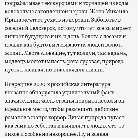
подрабатывает экскурсиями к торчащей из воды
колокольне затопленной церкви. Жена Михаила
Ирина мечтает уехать из деревни Заболотье в
соседний Белозерск, потому что тут все вымирает,
лишает будущего и их, и дочь. Болота с лесами и
правда как будто высасывают из людей волю к
жизни. Места зловещие, тут колдун, там ведьма,
медведь может напасть, река суровая, природа
пусть красивая, но тяжелая для жизни.
В середине 2020-х российская литература
внезапно обнаружила удивительный факт:
значительная часть страны покрыта лесом и он —
идеальное место, чтобы размещать действие
романов в жанре хоррор. Дикая природа пугает
как сама по себе, так и выявляет в людях что-то
лихое и особенно нехорошее. Ну и всякая