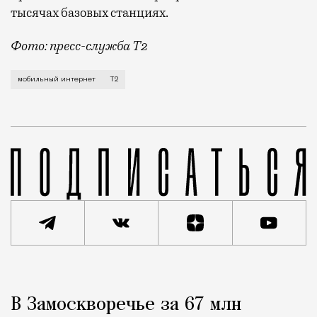
тысячах базовых станциях.
Фото: пресс-служба Т2
Мобильный оператор Т2 завершил работы по увеличе
мобильный интернет
Т2
Реклама
Редакция Москвич Mag
В Замоскворечье за 67 млн
Город