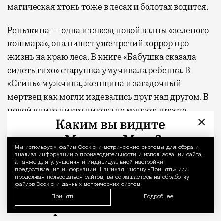
магическая хтонь тоже в лесах и болотах водится.
Реньжина — одна из звезд новой волны «зеленого
кошмара», она пишет уже третий хоррор про
жизнь на краю леса. В книге «Бабушка сказала
сидеть тихо» старушка умучивала ребенка. В
«Сгинь» мужчина, женщина и загадочный
мертвец как могли издевались друг над другом. В
новой книге никто никого не мучает, просто
×
показана жизнь в лесу, но текст получился,
пожалуй, пострашнее предыдущих, и не только
из-за сюжетной арки проклятой стиральной
Мы используем файлы Сookie и метрические системы для сбора и
Уведомление 
анализа информации о производительности и использовании сайта,
машины.
а также для улучшения и индивидуальной настройки
предоставления информации. Нажимая кнопку «Принять» или
продолжая пользоваться сайтом, вы соглашаетесь на обработку
файлов Cookie и данных метрических систем.
Эдвард Бернс, «Пацан с улицы
Принять
Подробнее
Мальборо»