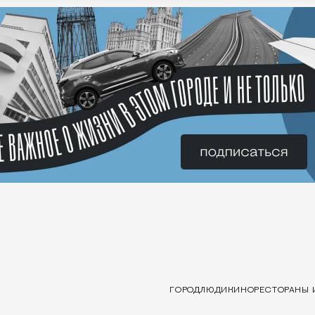
ГОРОД
ЛЮДИ
КИНО
РЕСТОРАНЫ 