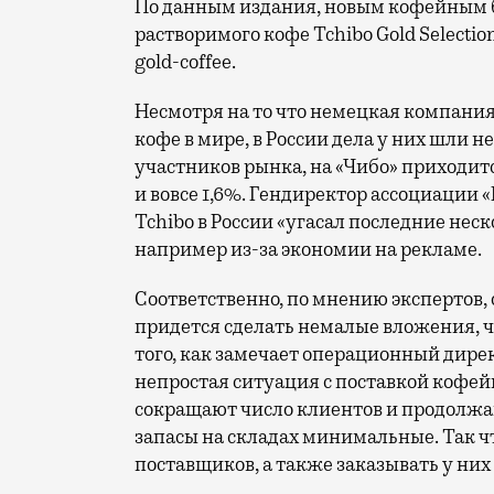
По данным издания, новым кофейным бр
растворимого кофе Tchibo Gold Selectio
gold-coffee.
Несмотря на то что немецкая компани
кофе в мире, в России дела у них шли 
участников рынка, на «Чибо» приходитс
и вовсе 1,6%. Гендиректор ассоциации 
Tchibo в России «угасал последние нес
например из-за экономии на рекламе.
Соответственно, по мнению экспертов
придется сделать немалые вложения, 
того, как замечает операционный дирек
непростая ситуация с поставкой кофей
сокращают число клиентов и продолжа
запасы на складах минимальные. Так ч
поставщиков, а также заказывать у ни