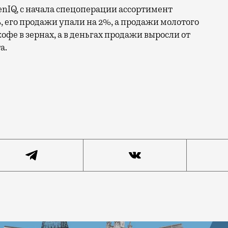
enIQ, с начала спецоперации ассортимент
, его продажи упали на 2%, а продажи молотого
кофе в зернах, а в деньгах продажи выросли от
а.
с полок магазинов не сразу. Как сообщает «Коммерсан