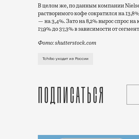
В целом же, по данным компании Niels
растворимого кофе сократился на 13,8%
— на 3,4%. Зато на 8,2% вырос спрос на 
17,9% до 37,3% в зависимости от сегмент
Фото: shutterstock.com
Впрочем, привычные названия исчезнут 
Tchibo уходит из России
Подписаться
Статья
Редакция Москвич Mag
Город