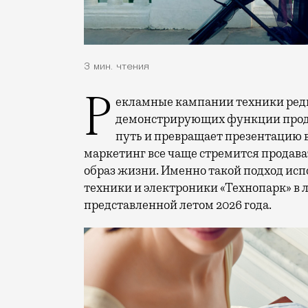
3 мин. чтения
Рекламные кампании техники редко выходят за рамки привычных съемок,
демонстрирующих функции проду
путь и превращает презентацию 
маркетинг все чаще стремится продава
образ жизни. Именно такой подход исп
техники и электроники «Технопарк» в
представленной летом 2026 года.