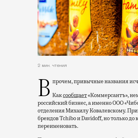
2 мин. чтения
Впрочем, привычные названия исче
Как
сообщает
«Коммерсантъ», не
российский бизнес, а именно ООО «Чиб
отделения Михаилу Ковалевскому. При 
брендов Tchibo и Davidoff, но только до
переименовать.