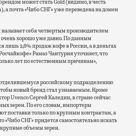
ендом может стать Gold (видимо, в честь
n), а почта «Чибо СНГ» уже переведена на домен
я называет себя четвертым производителем
не очень хорошо уже давно. По данным
я лишь 2,6% продаж кофе в России, а в деньгах
«Росчайкофе» Рамаз Чантурия уточняет, что
колько лет по естественным причинам»,
, отделившемуся российскому подразделению
чтобы новый бренд стал узнаваемым. Кроме
тор Uvenco Сергей Каледин, в стране сейчас
ных зерен. По его словам, импортеры
ют поставки только по крупным контрактам, а
то «Чибо СНГ» придется самостоятельно искать
х крупные объемы зерен.