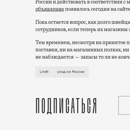
России и действовать в соответствии с
объявление
появилось сегодня на сайт
Пока остается вопрос, как долго швей
сотрудников, если теперь их магазины 
Тем временем, несмотря на принятое 
поставки, ни на магазинных полках, н
не наблюдается — запасы то ли не конч
Прощайте, конфеты Lindor, наборы P&M,
Lindt
уход из России
Подписаться