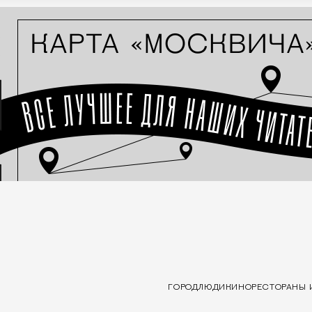
ГОРОД
ЛЮДИ
КИНО
РЕСТОРАНЫ 