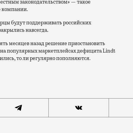
 местным законодательством» — такое
е компании.
царцы будут поддерживать российских
закрылись навсегда.
пять месяцев назад решение приостановить
и на популярных маркетплейсах дефицита Lindt
ились, то ли регулярно пополняются.
 рожки Caffarellino, шоколадки Swiss Classic и Exce