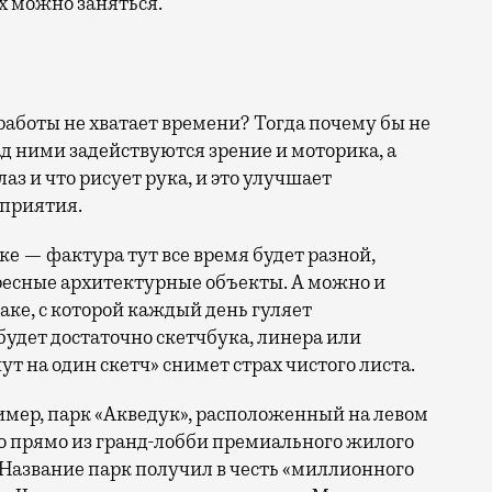
х можно заняться.
 работы не хватает времени? Тогда почему бы не
над ними задействуются зрение и моторика, а
лаз и что рисует рука, и это улучшает
сприятия.
е — фактура тут все время будет разной,
ресные архитектурные объекты. А можно и
баке, с которой каждый день гуляет
будет достаточно скетчбука, линера или
т на один скетч» снимет страх чистого листа.
имер, парк «Акведук», расположенный на левом
но прямо из гранд-лобби премиального жилого
Название парк получил в честь «миллионного