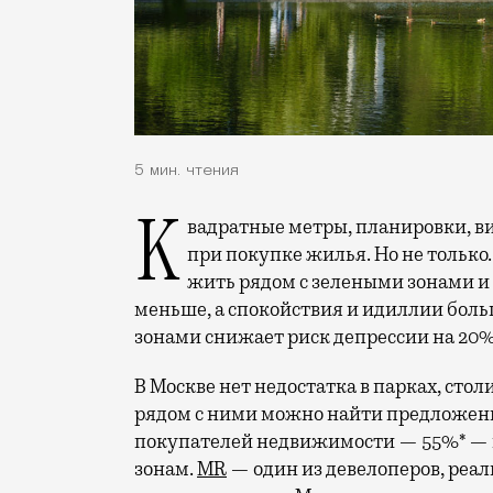
5 мин. чтения
Квадратные метры, планировки, вид из окон. Конечно, на это обращают внимание
при покупке жилья. Но не только.
жить рядом с зелеными зонами и
меньше, а спокойствия и идиллии боль
зонами снижает риск депрессии на 20%
В Москве нет недостатка в парках, стол
рядом с ними можно найти предложен
покупателей недвижимости — 55%* — г
зонам.
MR
— один из девелоперов, реа