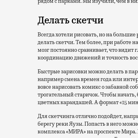
рядом с парками. Мы изучили, чем в ни
Делать скетчи
Всегда хотели рисовать, но на большие
делать скетчи. Тем более, при работе 
мозг постоянно сравнивает, что видит г
координацию движений и точность во
Быстрые зарисовки можно делать в парк
например смена времен года или инте
вовсе нарисовать комикс о забавной со
трогательный старичок. Чтобы начать, 
цветных карандашей. А формат «15 мину
Для скетчинга отлично подойдет, напр
берегу реки Яузы. Попасть в него мож
комплекса «МИРА» на проспекте Мира. 