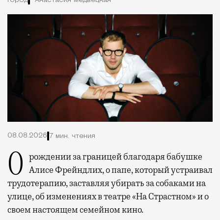
Город
Анастасия Медвецкая
08.08.2026
7 мин. чтения
О рождении за границей благодаря бабушке
Алисе Фрейндлих, о папе, который устраивал
трудотерапию, заставляя убирать за собаками на
улице, об изменениях в театре «На Страстном» и о
своем настоящем семейном кино.