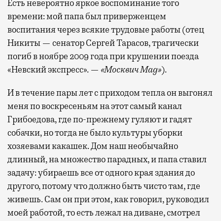
Есть невероятно яркое воспоминание того
времени: мой папа был приверженцем
воспитания через всякие трудовые работы (отец
Никиты — сенатор Сергей Тарасов, трагически
погиб в ноябре 2009 года при крушении поезда
«Невский экспресс». —
«Москвич Mag»
).
И в течение пары лет с приходом тепла он выгонял
меня по воскресеньям на этот самый канал
Грибоедова, где по-прежнему гуляют и гадят
собачки, но тогда не было культуры уборки
хозяевами какашек. Дом наш необычайно
длинный, на множество парадных, и папа ставил
задачу: убираешь все от одного края здания до
другого, потому что должно быть чисто там, где
живешь. Сам он при этом, как говорил, руководил
моей работой, то есть лежал на диване, смотрел