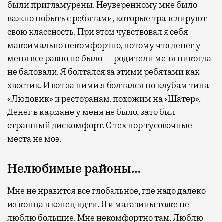
были пригламурены. Неуверенному мне было
важно побыть с ребятами, которые транслируют
свою классность. При этом чувствовал я себя
максимально некомфортно, потому что денег у
меня все равно не было — родители меня никогда
не баловали. Я болтался за этими ребятами как
хвостик. И вот за ними я болтался по клубам типа
«Людовик» и ресторанам, похожим на «Шатер».
Денег в кармане у меня не было, зато был
страшный дискомфорт. С тех пор тусовочные
места не мое.
Нелюбимые районы…
Мне не нравится все глобальное, где надо далеко
из конца в конец идти. Я и магазины тоже не
люблю большие. Мне некомфортно там. Люблю