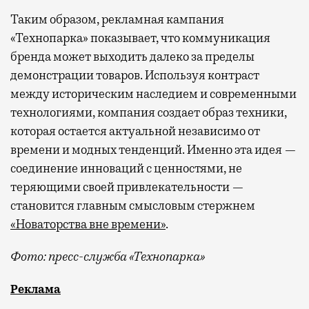
Таким образом, рекламная кампания
«Технопарка» показывает, что коммуникация
бренда может выходить далеко за пределы
демонстрации товаров. Используя контраст
между историческим наследием и современными
технологиями, компания создает образ техники,
которая остается актуальной независимо от
времени и модных тенденций. Именно эта идея —
соединение инноваций с ценностями, не
теряющими своей привлекательности —
становится главным смысловым стержнем
«Новаторства вне времени»
.
Фото: пресс-служба «Технопарка»
Рекламные кампании техники редко выходят за рамк
Реклама