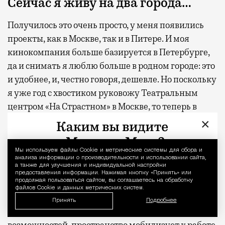
Сейчас я живу на два города…
Получилось это очень просто, у меня появились
проекты, как в Москве, так и в Питере. И моя
кинокомпания больше базируется в Петербурге,
да и снимать я люблю больше в родном городе: это
и удобнее, и, честно говоря, дешевле. Но поскольку
я уже год с хвостиком руковожу Театральным
центром «На Страстном» в Москве, то теперь в
Петербурге оказываюсь крайне редко — раз в два-
×
три месяца.
Мы используем файлы Сookie и метрические системы для сбора и
Уведомление 
Конечно же, я больше ощущаю себя
анализа информации о производительности и использовании сайта,
а также для улучшения и индивидуальной настройки
петербуржцем, и так будет всегда. Это лучший
предоставления информации. Нажимая кнопку «Принять» или
продолжая пользоваться сайтом, вы соглашаетесь на обработку
город на Земле — заявляю ответственно, ведь, к
файлов Cookie и данных метрических систем.
счастью, много где был. Но работать и что-то
Принять
Подробнее
делать мне проще в Москве, здесь больше людей и
возможностей, пространство мобилизует к работе.