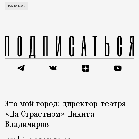
технопарк
Реклама
Редакция Москвич Mag
Это мой город: директор театра
Город
«На Страстном» Никита
Владимиров