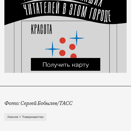
Фото: Сергей Бобылев/ТАСС
Холдинг «Объединенные кондитеры», производитель л
Аленка + Товарищество