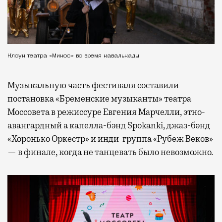
Клоун театра «Микос» во время кавалькады
Музыкальную часть фестиваля составили
постановка «Бременские музыканты» театра
Моссовета в режиссуре Евгения Марчелли, этно-
авангардный а капелла-бэнд Spokanki, джаз-бэнд
«Хоронько Оркестр» и инди-группа «Рубеж Веков»
— в финале, когда не танцевать было невозможно.