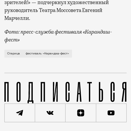
зрителей!» — подчеркнул художественный
руководитель Театра Моссовета Евгений
Марчелли.
Фото: пресс-служба фестиваля «Карандаш-
фест»
В минувший уикенд маленькая Старица в Тверской об
Старица
фестиваль «Карандаш-фест»