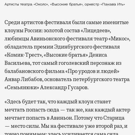
Артисты театра «Около», «Высокие братья», оркестр «Пакава Ить»
Среди артистов фестиваля были самые именитые
клоуны России: золотой состав «Лицедеев»,
любимцы Авиньонского фестиваля театр «Микос»,
обладатель премии Эдинбургского фестиваля
«Комик-Трест», «Высокие братья» Дениса
Васильева, тот самый гоголевский персонаж из
балабановского фильма «Про уродов и людей»
Анвар Либабов, основатель петербургского театра
«Семьянюки» Александр Гусаров.
«Здесь будет так, что каждый клоун станет
мечтать попасть сюда — так же, как каждый актер
мечтает попасть в Авиньон. Потому что Старица
— место силы. Мы на фестивале уже второй раз, и
точно понимаем: здесь усиливается сама сила