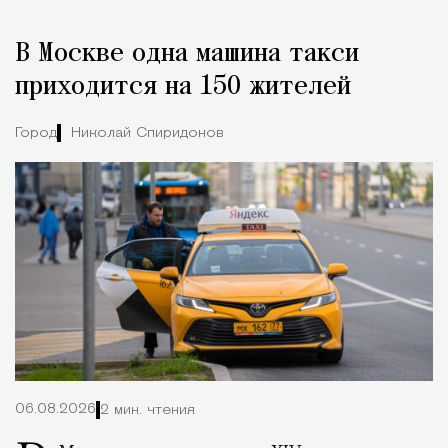
Реклама
Редакция Москвич Mag
В Москве одна машина такси
Город
приходится на 150 жителей
Город
Николай Спиридонов
06.08.2026
2 мин. чтения