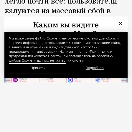
Легло почти все: пользователи
жалуются на массовый сбой в
Рунете
×
Город
Николай Спиридонов
Мы используем файлы Сookie и метрические системы для сбора и
Уведомление 
анализа информации о производительности и использовании сайта,
а также для улучшения и индивидуальной настройки
предоставления информации. Нажимая кнопку «Принять» или
продолжая пользоваться сайтом, вы соглашаетесь на обработку
файлов Cookie и данных метрических систем.
Принять
Подробнее
06.08.2026
1 мин. чтения