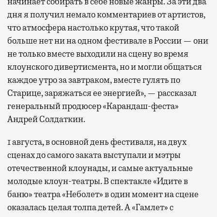
начинает собирать в себе новые жанры. За эти два
дня я получил немало комментариев от артистов,
что атмосфера настолько крутая, что такой
больше нет ни на одном фестивале в России — они
не только вместе выходили на сцену во время
клоунского дивертисмента, но и могли общаться
каждое утро за завтраком, вместе гулять по
Старице, заряжаться ее энергией», — рассказал
генеральный продюсер «Карандаш-феста»
Андрей Солдаткин.
1 августа, в основной день фестиваля, на двух
сценах до самого заката выступали и мэтры
отечественной клоунады, и самые актуальные
молодые клоун-театры. В спектакле «Идите в
баню» театра «Неболет» в один момент на сцене
оказалась целая толпа детей. А «Гамлет» с