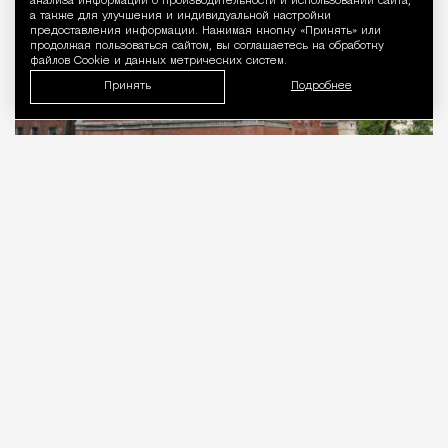
анализа информации о производительности и использовании сайта,
а также для улучшения и индивидуальной настройки
предоставления информации. Нажимая кнопку «Принять» или
продолжая пользоваться сайтом, вы соглашаетесь на обработку
файлов Cookie и данных метрических систем.
Принять
Подробнее
06.08.2026
2 мин. чтения
Московский рынок недвижимости
пополнился очень редким лотом: купить
предлагают не просто старинный особняк, а
палаты XVII века. «Дом.РФ» выставил на торги ни
много ни мало объект культурного наследия
федерального значения — палаты Кожевенной
слободы в Замоскворечье.