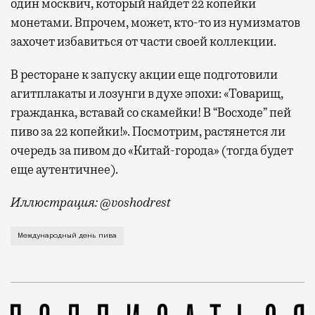
один москвич, который найдет 22 копейки
монетами. Впрочем, может, кто-то из нумизматов
захочет избавиться от части своей коллекции.
В ресторане к запуску акции еще подготовили
агитплакаты и лозунги в духе эпохи: «Товарищ,
гражданка, вставай со скамейки! В “Восходе” пей
пиво за 22 копейки!». Посмотрим, растянется ли
очередь за пивом до «Китай-города» (тогда будет
еще аутентичнее).
Иллюстрация: @voshodrest
Завтра отмечается Международный день пива (он прих
Международный день пива