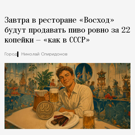
Реклама
Редакция Москвич Mag
Завтра в ресторане «Восход»
Город
будут продавать пиво ровно за 22
копейки — «как в СССР»
Город
Николай Спиридонов